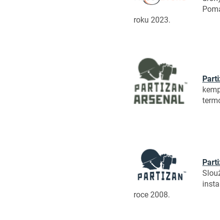
Pomá
roku 2023.
Part
kemp
termo
Part
Slou
inst
roce 2008.