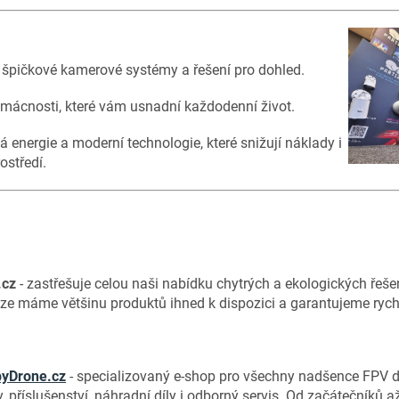
 špičkové kamerové systémy a řešení pro dohled.
omácnosti, které vám usnadní každodenní život.
á energie a moderní technologie, které snižují náklady i
ostředí.
.cz
- zastřešuje celou naši nabídku chytrých a ekologických řeše
aze máme většinu produktů ihned k dispozici a garantujeme rych
yDrone.cz
- specializovaný e-shop pro všechny nadšence FPV d
, příslušenství, náhradní díly i odborný servis. Od začátečníků až