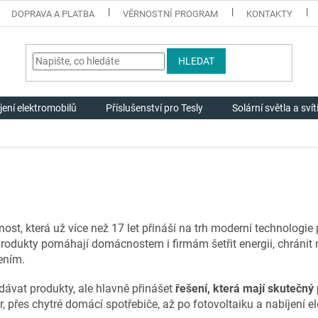
DOPRAVA A PLATBA
VĚRNOSTNÍ PROGRAM
KONTAKTY
HLEDAT
jení elektromobilů
Příslušenství pro Tesly
Solární světla a svít
ost, která už více než 17 let přináší na trh moderní technologie
 produkty pomáhají domácnostem i firmám šetřit energii, chránit
ením.
dávat produkty, ale hlavně přinášet
řešení, která mají skutečný
 přes chytré domácí spotřebiče, až po fotovoltaiku a nabíjení e