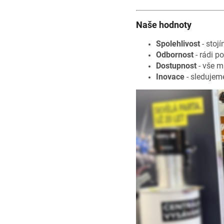
Naše hodnoty
Spolehlivost
- stoj
Odbornost
- rádi p
Dostupnost
- vše m
Inovace
- sledujeme