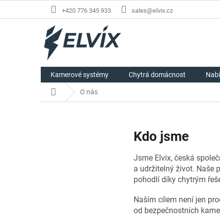
Přejít
+420 776 345 933
sales@elvix.cz
na
obsah
Kamerové systémy
Chytrá domácnost
Nabí
Domů
O nás
Kdo jsme
Jsme Elvix, česká společn
a udržitelný život. Naše
pohodlí díky chytrým řeš
Naším cílem není jen pro
od bezpečnostních kamer,