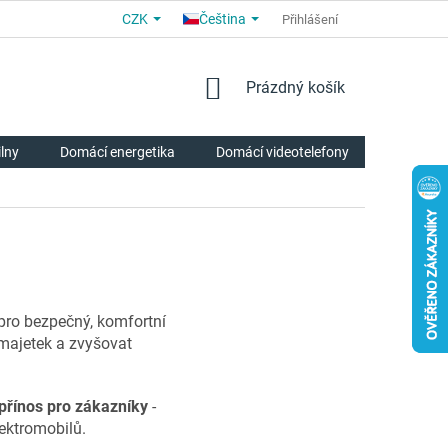
CZK
Čeština
OBCHODNÍ PODMÍNKY
PRO PARTNERY
Přihlášení
O NÁS
HODNOCE
NÁKUPNÍ
Prázdný košík
KOŠÍK
ilny
Domácí energetika
Domácí videotelefony
Chytrá p
 pro bezpečný, komfortní
 majetek a zvyšovat
 přínos pro zákazníky
-
lektromobilů.