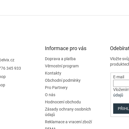
Informace pro vás
Odebírat
Doprava a platba
Vložte svů
@
elvix.cz
produktec
Věrnostní program
776 345 933
Kontakty
hop
E-mail
Obchodní podmínky
hop
Pro Partnery
Vložením
O nás
údajů
Hodnocení obchodu
PŘIHL
Zásady ochrany osobních
údajů
Reklamace a vracení zboží
REMA