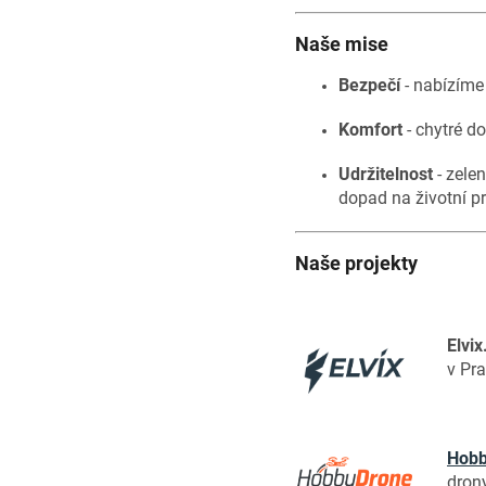
Naše mise
Bezpečí
- nabízíme
Komfort
- chytré d
Udržitelnost
- zelen
dopad na životní pr
Naše projekty
Elvix
v Pr
Hobb
drony