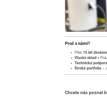
Proč s námi?
Přes
15 let zkušeno
Vlastní sklad
v Praz
Technická podpor
Široké portfolio
– o
Chcete nás poznat b