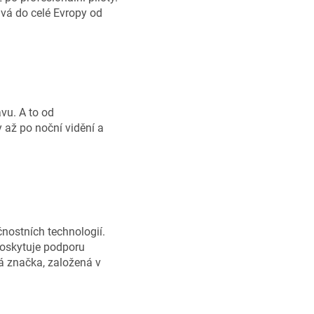
vá do celé Evropy od
vu. A to od
 až po noční vidění a
nostních technologií.
poskytuje podporu
á značka, založená v