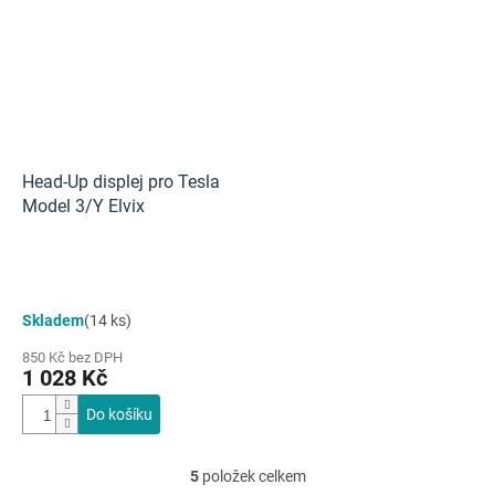
Head-Up displej pro Tesla
Model 3/Y Elvix
Skladem
(14 ks)
850 Kč bez DPH
1 028 Kč
Do košíku
5
položek celkem
O