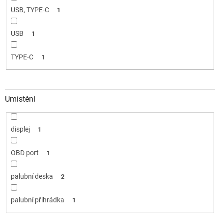
USB, TYPE-C
1
USB
1
TYPE-C
1
Umístění
displej
1
OBD port
1
palubní deska
2
palubní přihrádka
1