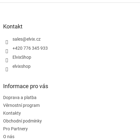
Z
á
p
a
Kontakt
t
í
sales
@
elvix.cz
+420 776 345 933
ElvixShop
elvixshop
Informace pro vás
Doprava a platba
Věrnostní program
Kontakty
Obchodní podmínky
Pro Partnery
O nás