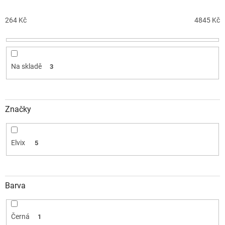
r
o
264
Kč
4845
Kč
d
u
k
t
Na skladě
3
ů
Značky
Elvix
5
Barva
Černá
1