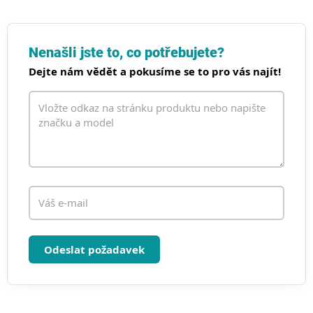
v
l
á
d
Nenašli jste to, co potřebujete?
a
Dejte nám vědět a pokusíme se to pro vás najít!
c
í
p
r
v
k
y
v
ý
p
i
s
u
Odeslat požadavek