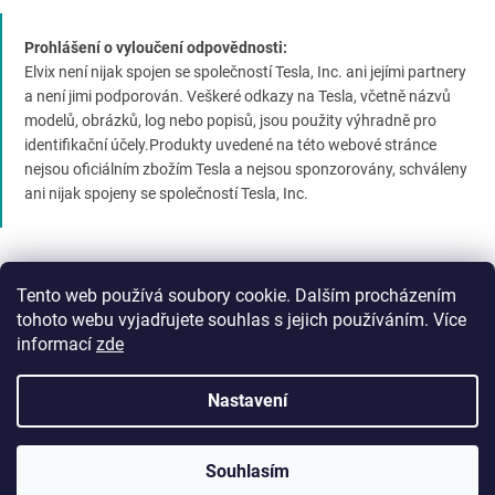
Prohlášení o vyloučení odpovědnosti:
Elvix není nijak spojen se společností Tesla, Inc. ani jejími partnery
a není jimi podporován. Veškeré odkazy na Tesla, včetně názvů
modelů, obrázků, log nebo popisů, jsou použity výhradně pro
identifikační účely.Produkty uvedené na této webové stránce
nejsou oficiálním zbožím Tesla a nejsou sponzorovány, schváleny
ani nijak spojeny se společností Tesla, Inc.
Tento web používá soubory cookie. Dalším procházením
tohoto webu vyjadřujete souhlas s jejich používáním. Více
informací
zde
Vytvořil Shoptet Premium
Nastavení
Copyright 2026
Elvix.cz
. Všechna práva vyhrazena.
Upravit
Souhlasím
nastavení cookies