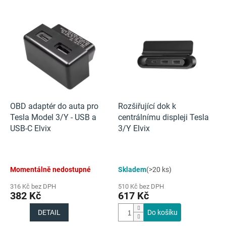
V
ý
p
i
s
p
r
o
d
OBD adaptér do auta pro
Rozšiřující dok k
u
Tesla Model 3/Y - USB a
centrálnímu displeji Tesla
k
USB-C Elvix
3/Y Elvix
t
ů
Momentálně nedostupné
Skladem
(>20 ks)
316 Kč bez DPH
510 Kč bez DPH
382 Kč
617 Kč
DETAIL
Do košíku