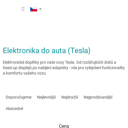
Přejít
NÁKUP
na
obsah
KOŠÍK
Elektronika do auta (Tesla)
Elektronické doplňky pro vaše vozy Tesla. Od rozšiřujících doků a
head-up displejů po nabíjecí adaptéry - vše pro vylepšení funkcionality
a komfortu vašeho vozu.
Ř
a
Doporučujeme
Nejlevnější
Nejdražší
Nejprodávanější
z
e
Abecedně
n
í
Cena
p