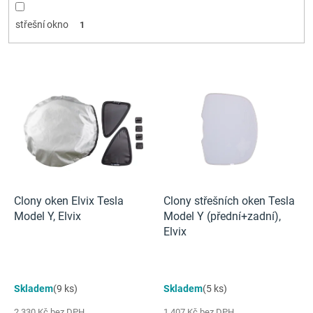
střešní okno
1
V
ý
p
i
s
p
r
o
d
Clony oken Elvix Tesla
Clony střešních oken Tesla
u
Model Y, Elvix
Model Y (přední+zadní),
k
Elvix
t
ů
Skladem
(9 ks)
Skladem
(5 ks)
2 330 Kč bez DPH
1 407 Kč bez DPH