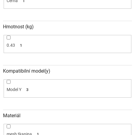
Černá
1
Hmotnost (kg)
0.43
1
Kompatibilní model(y)
Model Y
3
Materiál
mesh tkanina
1