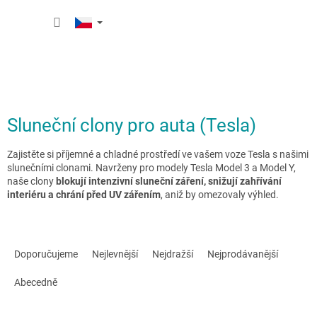
Přejít
NÁKUP
na
obsah
KOŠÍK
Sluneční clony pro auta (Tesla)
Zajistěte si příjemné a chladné prostředí ve vašem voze Tesla s našimi
slunečními clonami. Navrženy pro modely Tesla Model 3 a Model Y,
naše clony
blokují intenzivní sluneční záření, snižují zahřívání
interiéru a chrání před UV zářením
, aniž by omezovaly výhled.
Ř
a
Doporučujeme
Nejlevnější
Nejdražší
Nejprodávanější
z
e
Abecedně
n
í