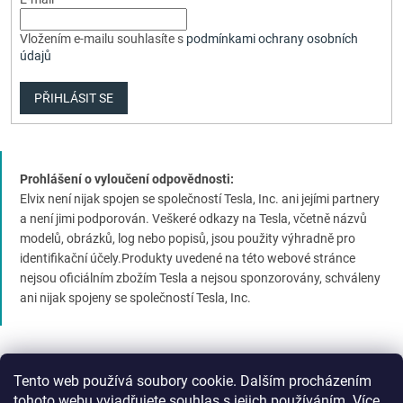
Vložením e-mailu souhlasíte s
podmínkami ochrany osobních
údajů
PŘIHLÁSIT SE
Prohlášení o vyloučení odpovědnosti:
Elvix není nijak spojen se společností Tesla, Inc. ani jejími partnery
a není jimi podporován. Veškeré odkazy na Tesla, včetně názvů
modelů, obrázků, log nebo popisů, jsou použity výhradně pro
identifikační účely.Produkty uvedené na této webové stránce
nejsou oficiálním zbožím Tesla a nejsou sponzorovány, schváleny
ani nijak spojeny se společností Tesla, Inc.
Tento web používá soubory cookie. Dalším procházením
tohoto webu vyjadřujete souhlas s jejich používáním. Více