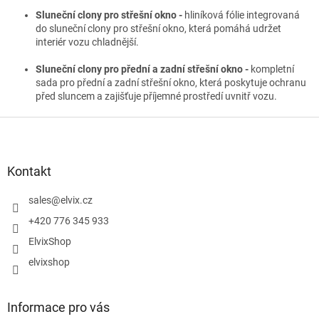
Sluneční clony pro střešní okno -
hliníková fólie integrovaná
do sluneční clony pro střešní okno, která pomáhá udržet
interiér vozu chladnější.
Sluneční clony pro přední a zadní střešní okno -
kompletní
sada pro přední a zadní střešní okno, která poskytuje ochranu
před sluncem a zajišťuje příjemné prostředí uvnitř vozu.
Z
á
p
a
Kontakt
t
í
sales
@
elvix.cz
+420 776 345 933
ElvixShop
elvixshop
Informace pro vás