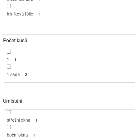
hliníková fólie
1
Počet kusů
1
1
1 sada
2
Umístění
střešní okna
1
boční okna
1