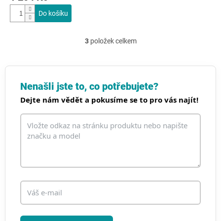
Do košíku
3
položek celkem
O
v
l
á
d
Nenašli jste to, co potřebujete?
a
Dejte nám vědět a pokusíme se to pro vás najít!
c
í
p
r
v
k
y
v
ý
p
i
s
u