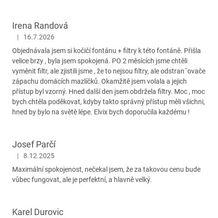
ý
p
i
Irena Randová
s
|
16.7.2026
Hodnocení obchodu je 5 z 5 hvězdiček.
h
Objednávala jsem si kočičí fontánu + filtry k této fontáně. Přišla
o
velice brzy , byla jsem spokojená. PO 2 měsících jsme chtěli
d
vyměnit filtr, ale zjistili jsme , že to nejsou filtry, ale odstranˇovače
n
zápachu domácích mazlíčků. Okamžitě jsem volala a jejich
o
přístup byl vzorný. Hned další den jsem obdržela filtry. Moc , moc
c
bych chtěla poděkovat, kdyby takto správný přístup měli všichni,
e
hned by bylo na světě lépe. Elvix bych doporučila každému !
n
í
Josef Parčí
|
8.12.2025
Hodnocení obchodu je 5 z 5 hvězdiček.
Maximální spokojenost, nečekal jsem, že za takovou cenu bude
vůbec fungovat, ale je perfektní, a hlavně velký.
Karel Durovic