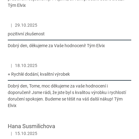
Tým Elvix
|
29.10.2025
Hodnocení obchodu je 5 z 5 hvězdiček.
pozitivní zkušenost
Dobrý den, děkujeme za Vaše hodnocení! Tým Elvix
|
18.10.2025
Hodnocení obchodu je 5 z 5 hvězdiček.
+ Rychlé dodání, kvalitní výrobek
Dobrý den, Tome, moc děkujeme za vaše hodnocení i
doporučení! Jsme rádi, že jste byl s kvalitou výrobku i rychlostí
doručení spokojen. Budeme se těšit na váš další nákup! Tým
Elvix
Hana Susmilichova
|
15.10.2025
Hodnocení obchodu je 5 z 5 hvězdiček.