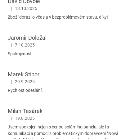
David Dovole
|
13.10.2025
Hodnocení obchodu je 5 z 5 hvězdiček.
Zboží dorazilo včas a v bezproblémovém stavu, díky!
Jaromir Doležal
|
7.10.2025
Hodnocení obchodu je 5 z 5 hvězdiček.
Spokojenost.
Marek Stibor
|
29.9.2025
Hodnocení obchodu je 5 z 5 hvězdiček.
Rychlost odeslání.
Milan Tesárek
|
19.8.2025
Hodnocení obchodu je 5 z 5 hvězdiček.
Jsem spokojen nejen s cenou solárního panelu, ale i s
komunikací a pomocí s problematickým dopravcem "Nová