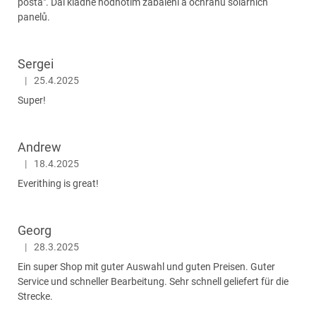
pošta". Dál kladně hodnotím zabalení a ochranu solárních
panelů.
Sergei
|
25.4.2025
Hodnocení obchodu je 5 z 5 hvězdiček.
Super!
Andrew
|
18.4.2025
Hodnocení obchodu je 5 z 5 hvězdiček.
Everithing is great!
Georg
|
28.3.2025
Hodnocení obchodu je 5 z 5 hvězdiček.
Ein super Shop mit guter Auswahl und guten Preisen. Guter
Service und schneller Bearbeitung. Sehr schnell geliefert für die
Strecke.