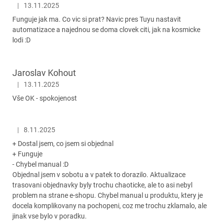
|
13.11.2025
Hodnocení obchodu je 5 z 5 hvězdiček.
Funguje jak ma. Co vic si prat? Navic pres Tuyu nastavit
automatizace a najednou se doma clovek citi, jak na kosmicke
lodi :D
Jaroslav Kohout
|
13.11.2025
Hodnocení obchodu je 5 z 5 hvězdiček.
Vše OK - spokojenost
|
8.11.2025
Hodnocení obchodu je 5 z 5 hvězdiček.
+ Dostal jsem, co jsem si objednal
+ Funguje
- Chybel manual :D
Objednal jsem v sobotu a v patek to dorazilo. Aktualizace
trasovani objednavky byly trochu chaoticke, ale to asi nebyl
problem na strane e-shopu. Chybel manual u produktu, ktery je
docela komplikovany na pochopeni, coz me trochu zklamalo, ale
jinak vse bylo v poradku.