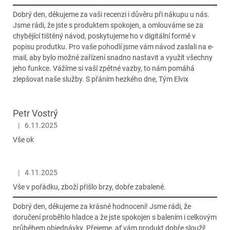
Dobrý den, děkujeme za vaši recenzi i důvěru při nákupu u nás.
Jsme rádi, že jste s produktem spokojen, a omlouváme se za
chybějící tištěný návod, poskytujeme ho v digitální formě v
popisu produtku. Pro vaše pohodlí jsme vám návod zaslali na e-
mail, aby bylo možné zařízení snadno nastavit a využít všechny
jeho funkce. Vážíme si vaší zpětné vazby, to nám pomáhá
zlepšovat naše služby. S přáním hezkého dne, Tým Elvix
Petr Vostrý
|
6.11.2025
Hodnocení obchodu je 5 z 5 hvězdiček.
Vše ok
|
4.11.2025
Hodnocení obchodu je 5 z 5 hvězdiček.
Vše v pořádku, zboží přišlo brzy, dobře zabalené.
Dobrý den, děkujeme za krásné hodnocení! Jsme rádi, že
doručení proběhlo hladce a že jste spokojen s balením i celkovým
průběhem objednávky. Přejeme, ať vám produkt dobře slouží!