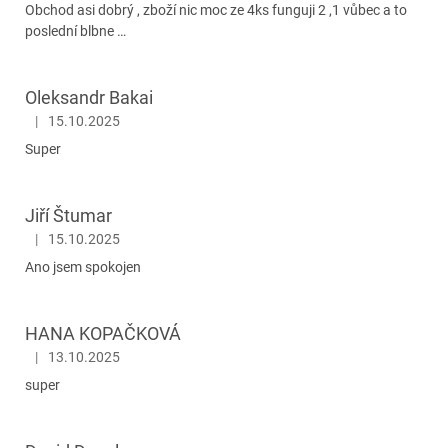
Obchod asi dobrý , zboží nic moc ze 4ks funguji 2 ,1 vůbec a to
poslední blbne …
Oleksandr Bakai
|
15.10.2025
Hodnocení obchodu je 5 z 5 hvězdiček.
Super
Jiří Štumar
|
15.10.2025
Hodnocení obchodu je 5 z 5 hvězdiček.
Ano jsem spokojen
HANA KOPAČKOVÁ
|
13.10.2025
Hodnocení obchodu je 5 z 5 hvězdiček.
super