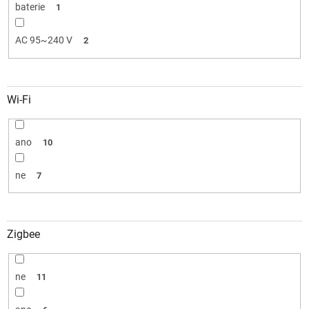
baterie
1
AC 95~240 V
2
Wi-Fi
ano
10
ne
7
Zigbee
ne
11