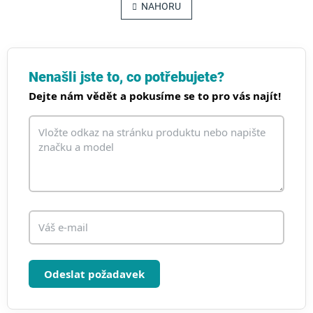
l
NAHORU
n
á
k
o
d
v
a
á
c
n
í
Nenašli jste to, co potřebujete?
í
p
Dejte nám vědět a pokusíme se to pro vás najít!
r
v
k
y
v
ý
p
i
s
u
Odeslat požadavek