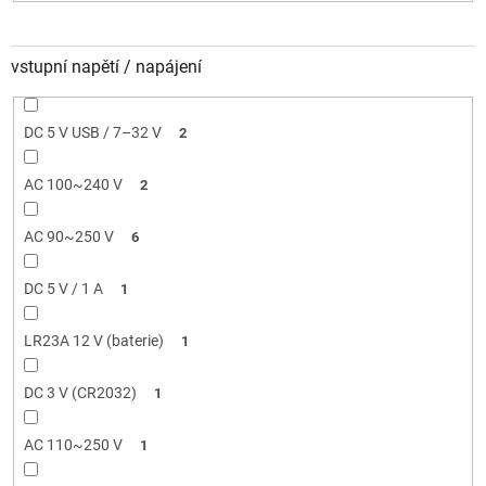
vstupní napětí / napájení
DC 5 V USB / 7–32 V
2
AC 100~240 V
2
AC 90~250 V
6
DC 5 V / 1 A
1
LR23A 12 V (baterie)
1
DC 3 V (CR2032)
1
AC 110~250 V
1