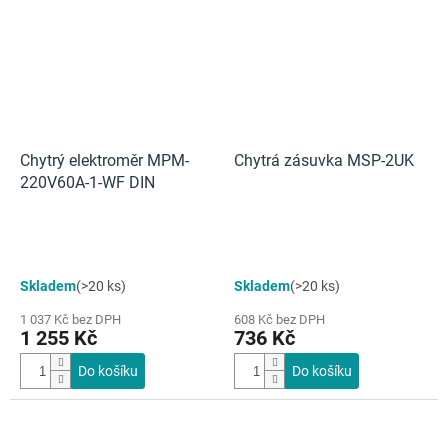
Chytrý elektroměr MPM-
Chytrá zásuvka MSP-2UK
220V60A-1-WF DIN
Průměrné
Skladem
(>20 ks)
Skladem
(>20 ks)
hodnocení
produktu
1 037 Kč bez DPH
608 Kč bez DPH
je
1 255 Kč
736 Kč
4,0
z
Do košíku
Do košíku
5
hvězdiček.