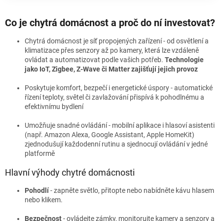
Co je chytrá domácnost a proč do ní investovat?
Chytrá domácnost je síť propojených zařízení - od osvětlení a
klimatizace přes senzory až po kamery, která lze vzdáleně
ovládat a automatizovat podle vašich potřeb.
Technologie
jako IoT, Zigbee, Z-Wave či Matter zajišťují jejich provoz
Poskytuje komfort, bezpečí i energetické úspory - automatické
řízení teploty, světel či zavlažování přispívá k pohodlnému a
efektivnímu bydlení
Umožňuje snadné ovládání - mobilní aplikace i hlasoví asistenti
(např. Amazon Alexa, Google Assistant, Apple HomeKit)
zjednodušují každodenní rutinu a sjednocují ovládání v jedné
platformě
Hlavní výhody chytré domácnosti
Pohodlí
- zapněte světlo, přitopte nebo nabídněte kávu hlasem
nebo klikem.
Bezpečnost
- ovládejte zámky, monitorujte kamery a senzory a