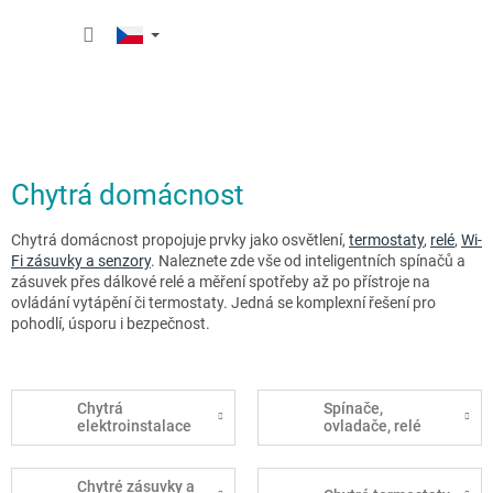
Přejít
NÁKUP
na
obsah
KOŠÍK
Chytrá domácnost
Chytrá domácnost propojuje prvky jako osvětlení,
termostaty
,
relé
,
Wi-
Fi zásuvky a senzory
. Naleznete zde vše od inteligentních spínačů a
zásuvek přes dálkové relé a měření spotřeby až po přístroje na
ovládání vytápění či termostaty. Jedná se komplexní řešení pro
pohodlí, úsporu i bezpečnost.
Chytrá
Spínače,
elektroinstalace
ovladače, relé
Chytré zásuvky a