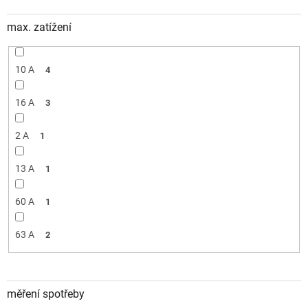
max. zatížení
10 A
4
16 A
3
2 A
1
13 A
1
60 A
1
63 A
2
měření spotřeby