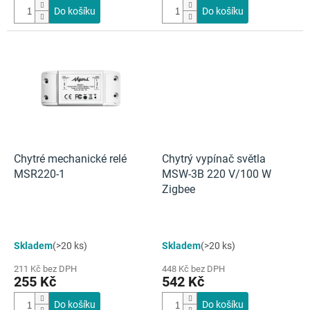
Do košíku
Do košíku
Chytré mechanické relé
Chytrý vypínač světla
MSR220-1
MSW-3B 220 V/100 W
Zigbee
Průměrné
Skladem
(>20 ks)
Skladem
(>20 ks)
hodnocení
produktu
211 Kč bez DPH
448 Kč bez DPH
je
255 Kč
542 Kč
4,0
z
Do košíku
Do košíku