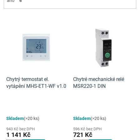
ano
6
V
ý
p
i
s
p
r
o
d
Chytrý termostat el.
Chytré mechanické relé
u
vytápění MHS-ET1-WF v1.0
MSR220-1 DIN
k
t
ů
Skladem
(>20 ks)
Skladem
(>20 ks)
943 Kč bez DPH
596 Kč bez DPH
1 141 Kč
721 Kč