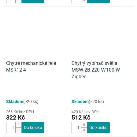
5
hvězdiček.
Chytré mechanické relé
Chytrý vypínač světla
MSR12-4
MSW-2B 220 V/100 W
Zigbee
Skladem
(>20 ks)
Skladem
(>20 ks)
266 Kč bez DPH
423 Kč bez DPH
322 Kč
512 Kč
Do košíku
Do košíku