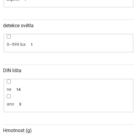
detekce světla
0–999 lux
1
DIN lišta
ne
14
ano
3
Hmotnost (g)