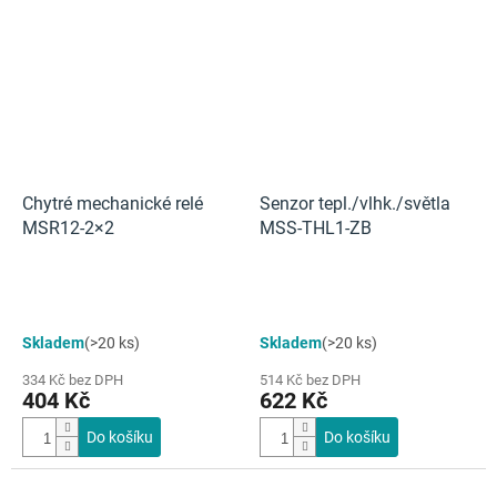
Chytré mechanické relé
Senzor tepl./vlhk./světla
MSR12-2×2
MSS-THL1-ZB
Průměrné
Skladem
(>20 ks)
Skladem
(>20 ks)
hodnocení
produktu
334 Kč bez DPH
514 Kč bez DPH
je
404 Kč
622 Kč
4,0
z
Do košíku
Do košíku
5
hvězdiček.