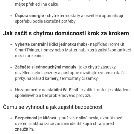
mějte přehled i na dálku.
Úspora energie
- chytré termostaty a osvětlení optimalizují
spotřebu podle skutečné potřeby.
Jak začít s chytrou domácností krok za krokem
Vyberte centrální řídicí jednotku (hub)
- například HomeKit,
SmartThings, Homey nebo Matter hub, která zajistí komunikaci
mezi zařízeními.
Začněte s jednoduchými moduly
- jako chytré zásuvky,
osvětlení nebo senzory a postupně rozšiřujte systém o další
prvky, například kamery, termostaty či zámky.
Nezapomeňte na
stabilní Wi-Fi síť
- kvalitní router je základem
spolehlivého a bezproblémového provozu.
Čemu se vyhnout a jak zajistit bezpečnost
Bezpečnost je klíčová
- používejte silná hesla, dvoufázové
ověření a aktualizace zařízení identifikují a chrání před
zneužitím.