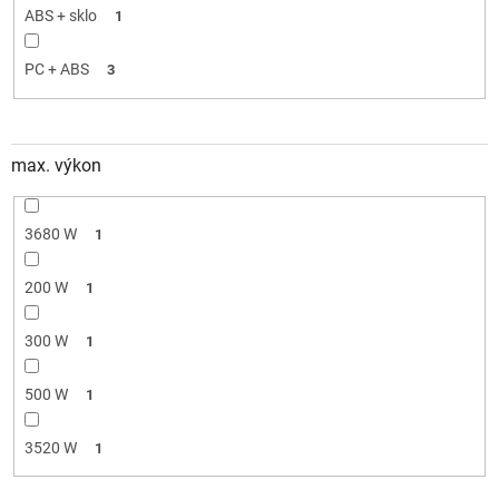
ABS + sklo
1
PC + ABS
3
max. výkon
3680 W
1
200 W
1
300 W
1
500 W
1
3520 W
1