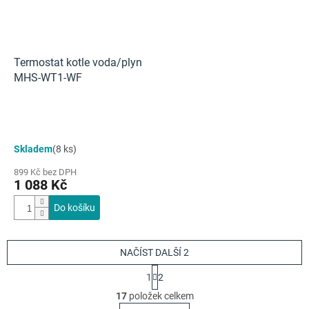
Termostat kotle voda/plyn
MHS-WT1-WF
Průměrné
Skladem
(8 ks)
hodnocení
produktu
899 Kč bez DPH
je
1 088 Kč
5,0
z
Do košíku
5
hvězdiček.
NAČÍST DALŠÍ 2
S
1
2
t
O
r
17
položek celkem
v
á