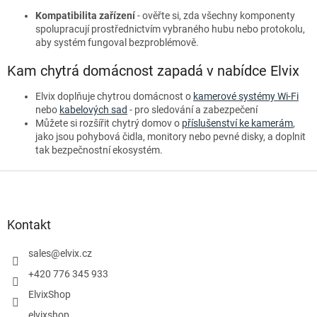
Kompatibilita zařízení
- ověřte si, zda všechny komponenty
spolupracují prostřednictvím vybraného hubu nebo protokolu,
aby systém fungoval bezproblémově.
Kam chytrá domácnost zapadá v nabídce Elvix
Elvix doplňuje chytrou domácnost o
kamerové systémy Wi-Fi
nebo
kabelových sad
- pro sledování a zabezpečení
Můžete si rozšířit chytrý domov o
příslušenství ke kamerám
,
jako jsou pohybová čidla, monitory nebo pevné disky, a doplnit
tak bezpečnostní ekosystém.
Z
á
p
a
Kontakt
t
í
sales
@
elvix.cz
+420 776 345 933
ElvixShop
elvixshop