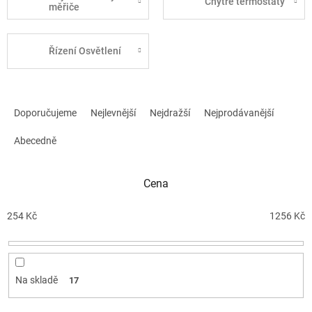
Chytré termostaty
měřiče
Řízení Osvětlení
Ř
a
Doporučujeme
Nejlevnější
Nejdražší
Nejprodávanější
z
e
Abecedně
n
í
Cena
p
r
o
254
Kč
1256
Kč
d
u
k
t
Na skladě
17
ů