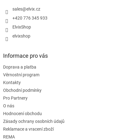
t
í
sales
@
elvix.cz
+420 776 345 933
ElvixShop
elvixshop
Informace pro vás
Doprava a platba
Věrnostní program
Kontakty
Obchodní podmínky
Pro Partnery
O nás
Hodnocení obchodu
Zásady ochrany osobních údajů
Reklamace a vracení zboží
REMA