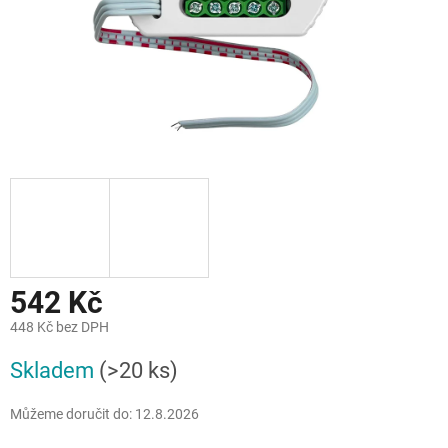
542 Kč
448 Kč bez DPH
Měrná
Skladem
(>20 ks)
cena:
Můžeme doručit do:
12.8.2026