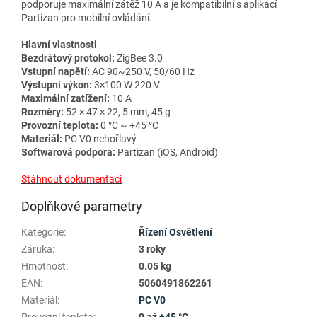
podporuje maximální zátěž 10 A a je kompatibilní s aplikací
Partizan pro mobilní ovládání.
Hlavní vlastnosti
Bezdrátový protokol:
ZigBee 3.0
Vstupní napětí:
AC 90~250 V, 50/60 Hz
Výstupní výkon:
3×100 W 220 V
Maximální zatížení:
10 A
Rozměry:
52 × 47 × 22, 5 mm, 45 g
Provozní teplota:
0 °C ~ +45 °C
Materiál:
PC V0 nehořlavý
Softwarová podpora:
Partizan (iOS, Android)
Stáhnout dokumentaci
Doplňkové parametry
Kategorie
:
Řízení Osvětlení
Záruka
:
3 roky
Hmotnost
:
0.05 kg
EAN
:
5060491862261
Materiál
:
PC V0
Provozní teplota
:
0 až +45 °C