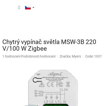
Přejít
NÁKUP
na
obsah
KOŠÍK
Chytrý vypínač světla MSW-3B 220
V/100 W Zigbee
Průměrné
1 hodnocení
Podrobnosti hodnocení
Značka:
Myers
Code: 1937
hodnocení
produktu
je
4,0
z
5
hvězdiček.