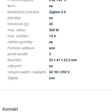
Wi-Fi
:
ne
bezdrátový protokol
:
Zigbee 3.0
DIN lišta
:
ne
Hmotnost (g)
:
45
max. výkon
:
300 W
max. zatížení
:
10 A
měření spotřeby
:
ne
Partizan aplikace
:
ano
počet kanálů
:
3
Rozměry
:
52 × 47 × 22,5 mm
USB port
:
ne
vstupní napětí / napájení
:
AC 90~250 V
Zigbee
:
ano
Z
á
p
a
Kontakt