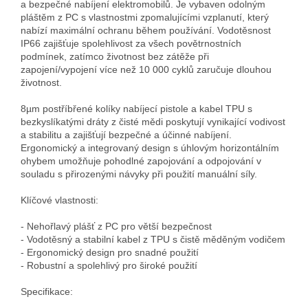
a bezpečné nabíjení elektromobilů. Je vybaven odolným 
pláštěm z PC s vlastnostmi zpomalujícími vzplanutí, který 
nabízí maximální ochranu během používání. Vodotěsnost 
IP66 zajišťuje spolehlivost za všech povětrnostních 
podmínek, zatímco životnost bez zátěže při 
zapojení/vypojení více než 10 000 cyklů zaručuje dlouhou 
životnost.

8µm postříbřené kolíky nabíjecí pistole a kabel TPU s 
bezkyslíkatými dráty z čisté mědi poskytují vynikající vodivost 
a stabilitu a zajišťují bezpečné a účinné nabíjení. 
Ergonomický a integrovaný design s úhlovým horizontálním 
ohybem umožňuje pohodlné zapojování a odpojování v 
souladu s přirozenými návyky při použití manuální síly.

Klíčové vlastnosti:

- Nehořlavý plášť z PC pro větší bezpečnost

- Vodotěsný a stabilní kabel z TPU s čistě měděným vodičem

- Ergonomický design pro snadné použití

- Robustní a spolehlivý pro široké použití

Specifikace:
