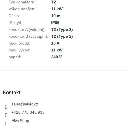
Typ konektoru
:
T2
Výkon nabíjení
:
11 kW
Délka
:
10 m
IP krytí
:
IP66
konektor A (vstupní)
:
T2 (Type 2)
konektor B (výstupní)
:
T2 (Type 2)
max. proud
:
16 A
max. výkon
:
11 kW
napětí
:
240 V
Z
á
p
a
Kontakt
t
í
sales
@
elvix.cz
+420 776 345 933
ElvixShop