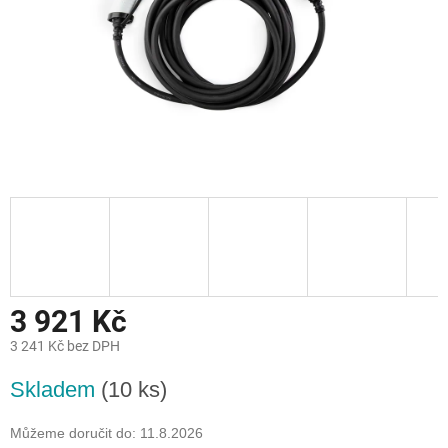
3 921 Kč
3 241 Kč bez DPH
Měrná
Skladem
(10 ks)
cena:
Můžeme doručit do:
11.8.2026