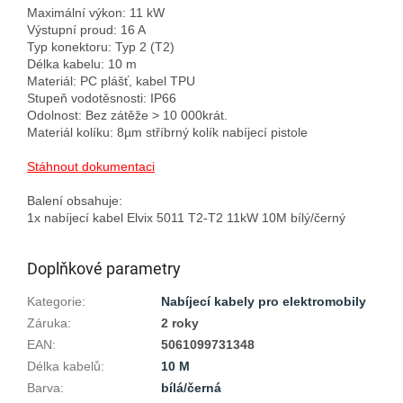
Maximální výkon: 11 kW

Výstupní proud: 16 A

Typ konektoru: Typ 2 (T2)

Délka kabelu: 10 m

Materiál: PC plášť, kabel TPU

Stupeň vodotěsnosti: IP66

Odolnost: Bez zátěže > 10 000krát.

Materiál kolíku: 8µm stříbrný kolík nabíjecí pistole

Stáhnout dokumentaci
Balení obsahuje:

Doplňkové parametry
Kategorie
:
Nabíjecí kabely pro elektromobily
Záruka
:
2 roky
EAN
:
5061099731348
Délka kabelů
:
10 M
Barva
:
bílá/černá