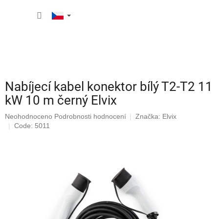
Přejít
NÁKUP
na
obsah
KOŠÍK
Nabíjecí kabel konektor bílý T2-T2 11
kW 10 m černý Elvix
Průměrné
Neohodnoceno
Podrobnosti hodnocení
Značka:
Elvix
hodnocení
Code: 5011
produktu
je
0,0
z
5
hvězdiček.