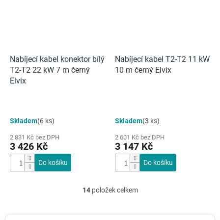
Nabíjecí kabel konektor bílý
Nabíjecí kabel T2-T2 11 kW
T2-T2 22 kW 7 m černý
10 m černý Elvix
Elvix
Skladem
(6 ks)
Skladem
(3 ks)
2 831 Kč bez DPH
2 601 Kč bez DPH
3 426 Kč
3 147 Kč
Do košíku
Do košíku
14
položek celkem
O
v
l