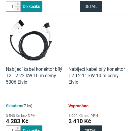
Do košíku
DETAIL
Nabíjecí kabel konektor bílý
Nabíjecí kabel bílý konektor
T2-T2 22 kW 10 m černý
T2-T2 11 kW 10 m černý
5006 Elvix
Elvix
Skladem
(7 ks)
Vyprodáno
3 540 Kč bez DPH
1 992 Kč bez DPH
4 283 Kč
2 410 Kč
Do košíku
DETAIL