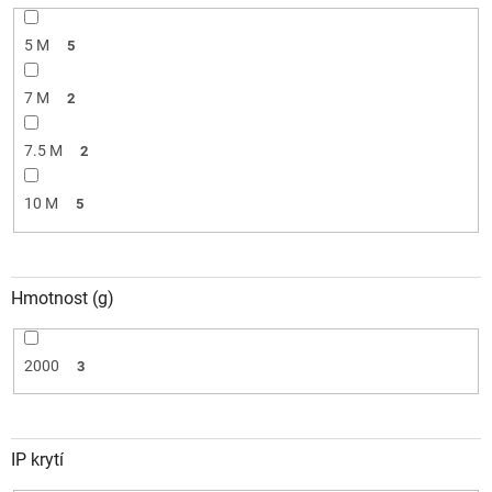
5 M
5
7 M
2
7.5 M
2
10 M
5
Hmotnost (g)
2000
3
IP krytí