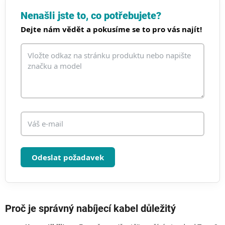
á
d
Nenašli jste to, co potřebujete?
a
Dejte nám vědět a pokusíme se to pro vás najít!
c
í
p
r
v
k
y
v
ý
p
i
s
u
Odeslat požadavek
Proč je správný nabíjecí kabel důležitý