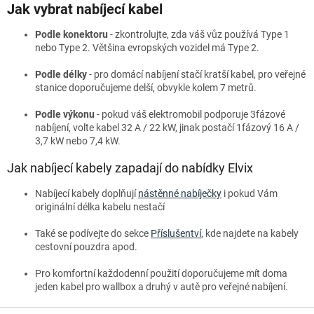
Jak vybrat nabíjecí kabel
Podle konektoru
- zkontrolujte, zda váš vůz používá Type 1
nebo Type 2. Většina evropských vozidel má Type 2.
Podle délky
- pro domácí nabíjení stačí kratší kabel, pro veřejné
stanice doporučujeme delší, obvykle kolem 7 metrů.
Podle výkonu
- pokud váš elektromobil podporuje 3fázové
nabíjení, volte kabel 32 A / 22 kW, jinak postačí 1fázový 16 A /
3,7 kW nebo 7,4 kW.
Jak nabíjecí kabely zapadají do nabídky Elvix
Nabíjecí kabely doplňují
nástěnné nabíječky
i pokud Vám
originální délka kabelu nestačí
Také se podívejte do sekce
Příslušentví
, kde najdete na kabely
cestovní pouzdra apod.
Pro komfortní každodenní použití doporučujeme mít doma
jeden kabel pro wallbox a druhý v autě pro veřejné nabíjení.