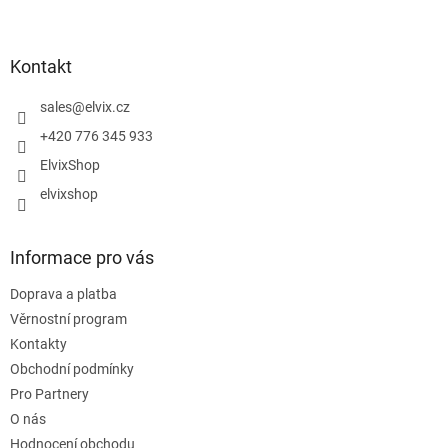
Z
á
p
a
Kontakt
t
í
sales
@
elvix.cz
+420 776 345 933
ElvixShop
elvixshop
Informace pro vás
Doprava a platba
Věrnostní program
Kontakty
Obchodní podmínky
Pro Partnery
O nás
Hodnocení obchodu