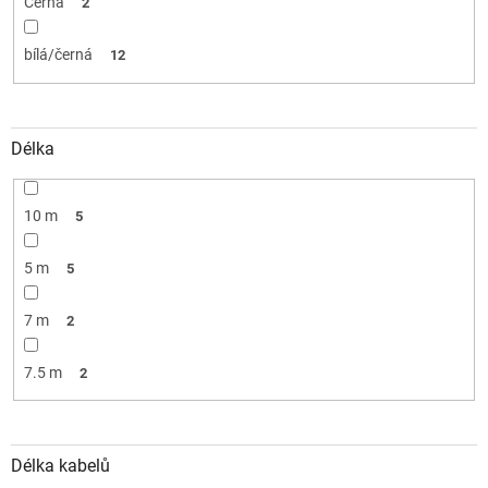
Černá
2
bílá/černá
12
Délka
10 m
5
5 m
5
7 m
2
7.5 m
2
Délka kabelů