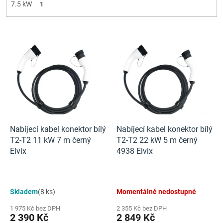
7.5 kW
1
V
ý
p
i
s
p
r
o
d
Nabíjecí kabel konektor bílý
Nabíjecí kabel konektor bílý
u
T2-T2 11 kW 7 m černý
T2-T2 22 kW 5 m černý
k
Elvix
4938 Elvix
t
ů
Skladem
(8 ks)
Momentálně nedostupné
1 975 Kč bez DPH
2 355 Kč bez DPH
2 390 Kč
2 849 Kč