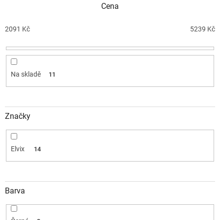
Cena
p
r
o
2091
Kč
5239
Kč
d
u
k
t
Na skladě
11
ů
Značky
Elvix
14
Barva