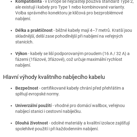
Kompatibilita
- v Evropě se nejčastěji používá standard Type 2,
ale existují i kabely pro Type 1 nebo kombinované varianty.
Volba správného konektoru je klíčová pro bezproblémové
nabíjení.
Délka a praktičnost
- běžné kabely mají 4–7 metrů. Kratší jsou
skladnější, delší zase pohodlnější při nabíjení na veřejných
stanicích.
Výkon
- kabely se liší podporovaným proudem (16 A / 32 A) a
fázemi (1fázové, 3fázové), což určuje maximální rychlost
nabíjení.
Hlavní výhody kvalitního nabíjecího kabelu
Bezpečnost
- certifikované kabely chrání před přehřátím a
splňují evropské normy.
Univerzální použití
- vhodné pro domácí wallbox, veřejnou
nabíjecí stanici i cestovní nabíječku.
Dlouhá životnost
- odolné materiály a kvalitní izolace zajišťují
spolehlivé použití i při každodenním nabíjení.