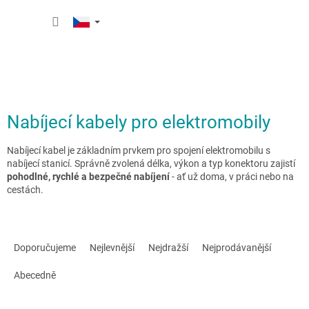
Přejít
NÁKUP
na
obsah
KOŠÍK
Nabíjecí kabely pro elektromobily
Nabíjecí kabel je základním prvkem pro spojení elektromobilu s
nabíjecí stanicí. Správně zvolená délka, výkon a typ konektoru zajistí
pohodlné, rychlé a bezpečné nabíjení
- ať už doma, v práci nebo na
cestách.
Ř
a
Doporučujeme
Nejlevnější
Nejdražší
Nejprodávanější
z
e
Abecedně
n
í