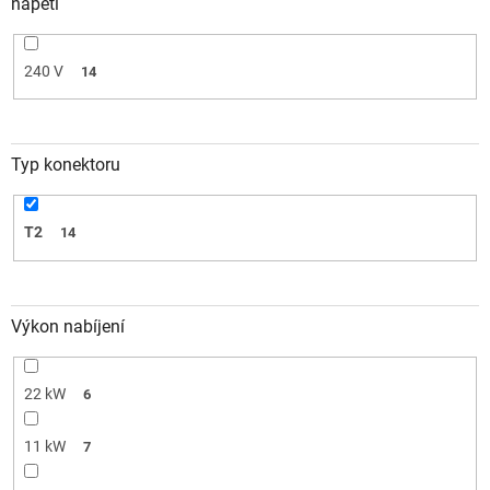
napětí
240 V
14
Typ konektoru
T2
14
Výkon nabíjení
22 kW
6
11 kW
7