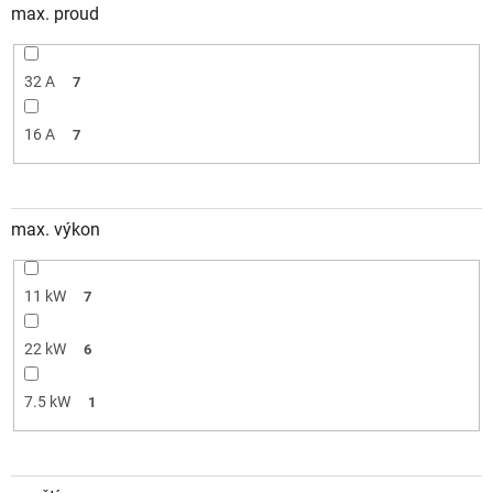
max. proud
32 A
7
16 A
7
max. výkon
11 kW
7
22 kW
6
7.5 kW
1