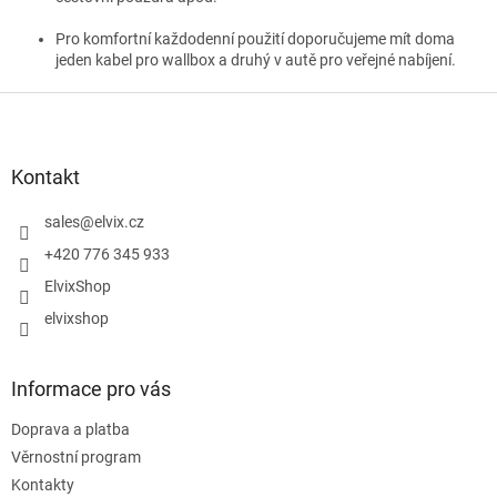
Pro komfortní každodenní použití doporučujeme mít doma
jeden kabel pro wallbox a druhý v autě pro veřejné nabíjení.
Z
á
p
a
Kontakt
t
í
sales
@
elvix.cz
+420 776 345 933
ElvixShop
elvixshop
Informace pro vás
Doprava a platba
Věrnostní program
Kontakty