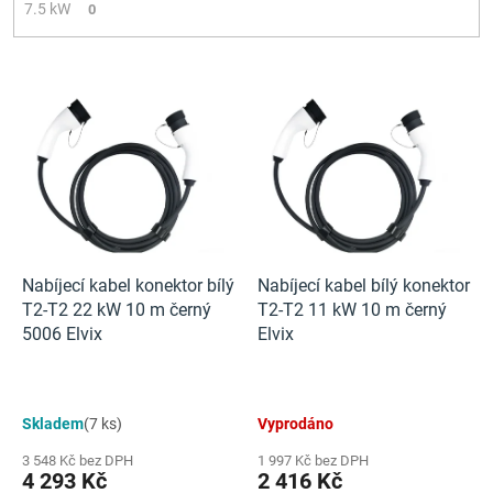
7.5 kW
0
V
ý
p
i
s
p
r
o
d
Nabíjecí kabel konektor bílý
Nabíjecí kabel bílý konektor
u
T2-T2 22 kW 10 m černý
T2-T2 11 kW 10 m černý
k
5006 Elvix
Elvix
t
ů
Skladem
(7 ks)
Vyprodáno
3 548 Kč bez DPH
1 997 Kč bez DPH
4 293 Kč
2 416 Kč