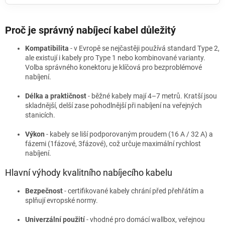
Proč je správný nabíjecí kabel důležitý
Kompatibilita
- v Evropě se nejčastěji používá standard Type 2,
ale existují i kabely pro Type 1 nebo kombinované varianty.
Volba správného konektoru je klíčová pro bezproblémové
nabíjení.
Délka a praktičnost
- běžné kabely mají 4–7 metrů. Kratší jsou
skladnější, delší zase pohodlnější při nabíjení na veřejných
stanicích.
Výkon
- kabely se liší podporovaným proudem (16 A / 32 A) a
fázemi (1fázové, 3fázové), což určuje maximální rychlost
nabíjení.
Hlavní výhody kvalitního nabíjecího kabelu
Bezpečnost
- certifikované kabely chrání před přehřátím a
splňují evropské normy.
Univerzální použití
- vhodné pro domácí wallbox, veřejnou