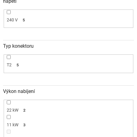
napětí
240 V
5
Typ konektoru
T2
5
Výkon nabíjení
22 kW
2
11 kW
3