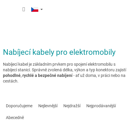
Přejít
NÁKUP
na
obsah
KOŠÍK
Nabíjecí kabely pro elektromobily
Nabíjecí kabel je základním prvkem pro spojení elektromobilu s
nabíjecí stanicí. Správně zvolená délka, výkon a typ konektoru zajistí
pohodlné, rychlé a bezpečné nabíjení
- ať už doma, v práci nebo na
cestách.
Ř
a
Doporučujeme
Nejlevnější
Nejdražší
Nejprodávanější
z
e
Abecedně
n
í