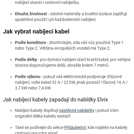
nabíjecí stanici i cestovní nabíječku.
Dlouhá životnost
- odolné materiály a kvalitní izolace zajišťují
spolehlivé použití i při každodenním nabíjení.
Jak vybrat nabíjecí kabel
Podle konektoru
- zkontrolujte, zda váš vůz používá Type 1
nebo Type 2. Většina evropských vozidel má Type 2.
Podle délky
- pro domácí nabíjení stačí kratší kabel, pro veřejné
stanice doporučujeme delší, obvykle kolem 7 metrů.
Podle výkonu
- pokud váš elektromobil podporuje 3fázové
nabíjení, volte kabel 32 A / 22 kW, jinak postačí 1fázový 16 A /
3,7 kW nebo 7,4 kW.
Jak nabíjecí kabely zapadají do nabídky Elvix
Nabíjecí kabely doplňují
nástěnné nabíječky
i pokud Vám
originální délka kabelu nestačí
Také se podívejte do sekce
Příslušentví
, kde najdete na kabely
cestovní pouzdra apod.