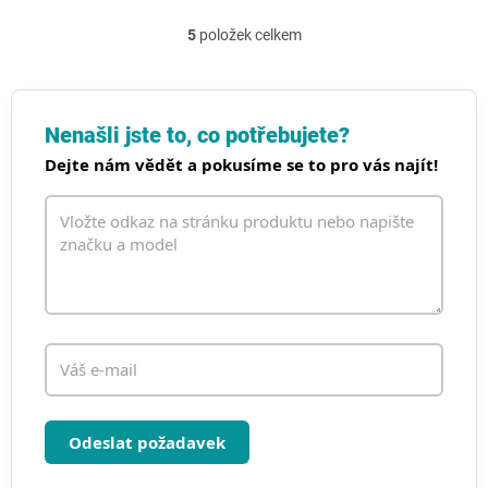
5
položek celkem
O
v
l
á
d
Nenašli jste to, co potřebujete?
a
Dejte nám vědět a pokusíme se to pro vás najít!
c
í
p
r
v
k
y
v
ý
p
i
s
u
Odeslat požadavek