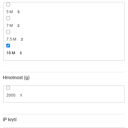
5 M
5
7 M
2
7.5 M
2
10 M
5
Hmotnost (g)
2000
1
IP krytí