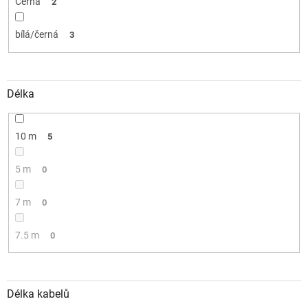
Černá
2
bílá/černá
3
Délka
10 m
5
5 m
0
7 m
0
7.5 m
0
Délka kabelů