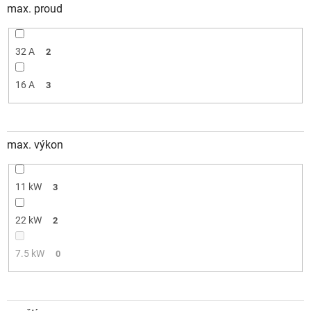
max. proud
32 A
2
16 A
3
max. výkon
11 kW
3
22 kW
2
7.5 kW
0