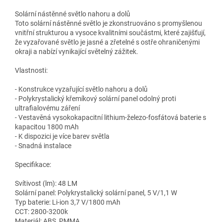
Solární nástěnné světlo nahoru a dolů
Toto solární nástěnné světlo je zkonstruováno s promyšlenou
vnitřní strukturou a vysoce kvalitními součástmi, které zajišťují,
že vyzařované světlo je jasné a zřetelné s ostře ohraničenými
okraji a nabízí vynikající světelný zážitek.
Vlastnosti:
- Konstrukce vyzařující světlo nahoru a dolů
- Polykrystalický křemíkový solární panel odolný proti
ultrafialovému záření
- Vestavěná vysokokapacitní lithium-železo-fosfátová baterie s
kapacitou 1800 mAh
- K dispozici je více barev světla
- Snadná instalace
Specifikace:
Svítivost (lm): 48 LM
Solární panel: Polykrystalický solární panel, 5 V/1,1 W
Typ baterie: Li-ion 3,7 V/1800 mAh
CCT: 2800-3200k
Materiál: ABS, PMMA