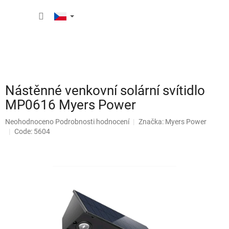
Přejít
NÁKUP
na
obsah
KOŠÍK
Nástěnné venkovní solární svítidlo
MP0616 Myers Power
Průměrné
Neohodnoceno
Podrobnosti hodnocení
Značka:
Myers Power
hodnocení
Code: 5604
produktu
je
0,0
z
5
hvězdiček.