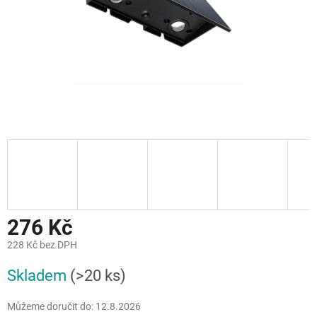
276 Kč
228 Kč bez DPH
Měrná
Skladem
(>20 ks)
cena:
Můžeme doručit do:
12.8.2026