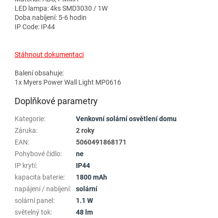
LED lampa: 4ks SMD3030 / 1W
Doba nabíjení: 5-6 hodin
IP Code: IP44
Stáhnout dokumentaci
Balení obsahuje:
1x Myers Power Wall Light MP0616
Doplňkové parametry
Kategorie
:
Venkovní solární osvětlení domu
Záruka
:
2 roky
EAN
:
5060491868171
Pohybové čidlo
:
ne
IP krytí
:
IP44
kapacita baterie
:
1800 mAh
napájení / nabíjení
:
solární
solární panel
:
1.1 W
světelný tok
:
48 lm