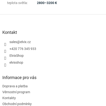
teplota světla
:
2800–3200 K
Z
á
p
a
Kontakt
t
í
sales
@
elvix.cz
+420 776 345 933
ElvixShop
elvixshop
Informace pro vás
Doprava a platba
Věrnostní program
Kontakty
Obchodní podmínky