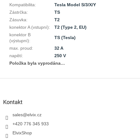
Kompatibilita
:
Tesla Model S/3/X/Y
Zástrčka
:
TS
Zásuvka
:
T2
konektor A (vstupní)
:
T2 (Type 2, EU)
konektor B
TS (Tesla)
(výstupní)
:
max. proud
:
32 A
napětí
:
250 V
Položka byla vyprodána…
Z
á
p
a
Kontakt
t
í
sales
@
elvix.cz
+420 776 345 933
ElvixShop