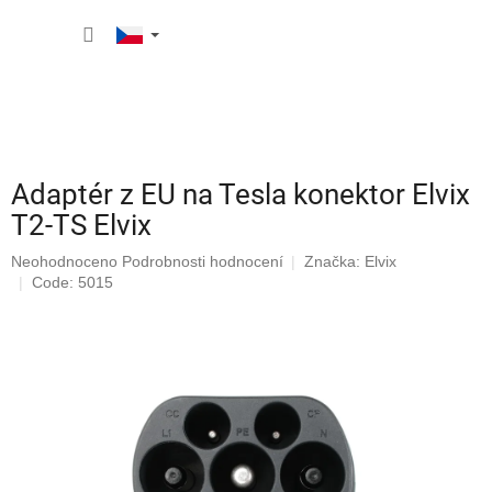
Přejít
NÁKUP
na
obsah
KOŠÍK
Adaptér z EU na Tesla konektor Elvix
T2-TS Elvix
Průměrné
Neohodnoceno
Podrobnosti hodnocení
Značka:
Elvix
hodnocení
Code: 5015
produktu
je
0,0
z
5
hvězdiček.