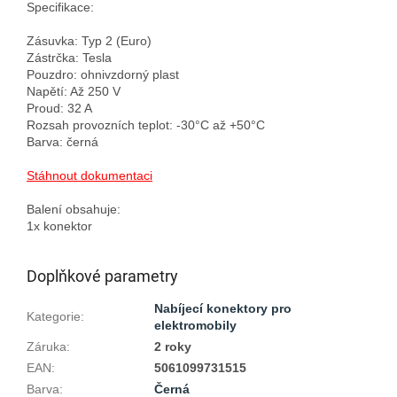
Specifikace:

Zásuvka: Typ 2 (Euro)

Zástrčka: Tesla

Pouzdro: ohnivzdorný plast

Napětí: Až 250 V

Proud: 32 A

Rozsah provozních teplot: -30°C až +50°C

Barva: černá

Stáhnout dokumentaci
Balení obsahuje:

Doplňkové parametry
Nabíjecí konektory pro
Kategorie
:
elektromobily
Záruka
:
2 roky
EAN
:
5061099731515
Barva
:
Černá