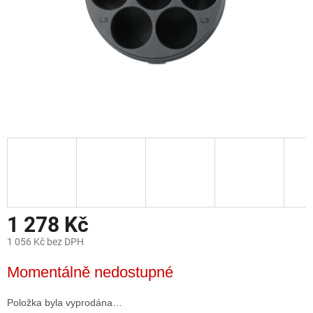
1 278 Kč
1 056 Kč bez DPH
Měrná
Momentálně nedostupné
cena:
Položka byla vyprodána…