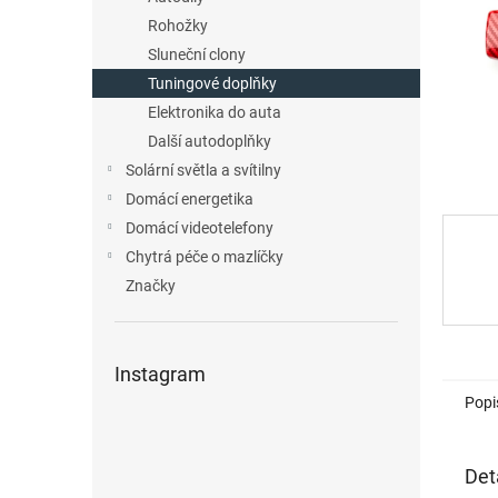
n
Rohožky
e
Sluneční clony
l
Tuningové doplňky
Elektronika do auta
Další autodoplňky
Solární světla a svítilny
Domácí energetika
Domácí videotelefony
Chytrá péče o mazlíčky
Značky
Instagram
Popi
Det