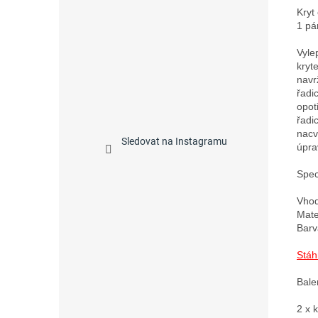
Kryt
1 pá
Vyle
kryt
navr
řadi
opot
řadi
nacv
Sledovat na Instagramu
úprav
Speci
Vhod
Mate
Barv
Stáh
Bale
2 x 