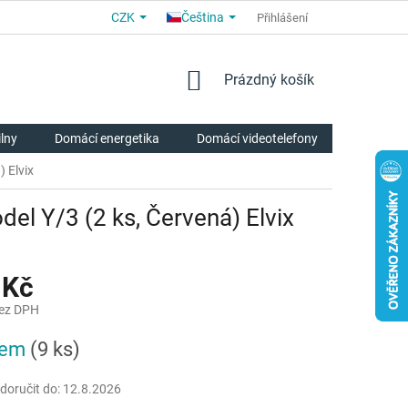
CZK
Čeština
OBCHODNÍ PODMÍNKY
PRO PARTNERY
Přihlášení
O NÁS
HODNOCE
NÁKUPNÍ
Prázdný košík
KOŠÍK
ilny
Domácí energetika
Domácí videotelefony
Chytrá p
 Elvix
el Y/3 (2 ks, Červená) Elvix
 Kč
bez DPH
dem
(9 ks)
oručit do:
12.8.2026