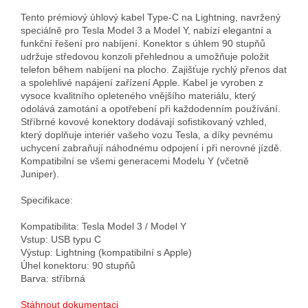
Tento prémiový úhlový kabel Type-C na Lightning, navržený 
speciálně pro Tesla Model 3 a Model Y, nabízí elegantní a 
funkční řešení pro nabíjení. Konektor s úhlem 90 stupňů 
udržuje středovou konzoli přehlednou a umožňuje položit 
telefon během nabíjení na plocho. Zajišťuje rychlý přenos dat 
a spolehlivé napájení zařízení Apple. Kabel je vyroben z 
vysoce kvalitního opleteného vnějšího materiálu, který 
odolává zamotání a opotřebení při každodenním používání. 
Stříbrné kovové konektory dodávají sofistikovaný vzhled, 
který doplňuje interiér vašeho vozu Tesla, a díky pevnému 
uchycení zabraňují náhodnému odpojení i při nerovné jízdě. 
Kompatibilní se všemi generacemi Modelu Y (včetně 
Juniper).

Specifikace:

Kompatibilita: Tesla Model 3 / Model Y

Vstup: USB typu C

Výstup: Lightning (kompatibilní s Apple)

Úhel konektoru: 90 stupňů

Barva: stříbrná

Stáhnout dokumentaci