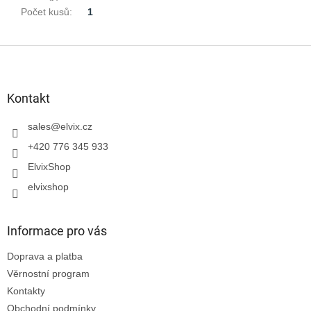
Počet kusů
:
1
Z
á
p
a
Kontakt
t
í
sales
@
elvix.cz
+420 776 345 933
ElvixShop
elvixshop
Informace pro vás
Doprava a platba
Věrnostní program
Kontakty
Obchodní podmínky