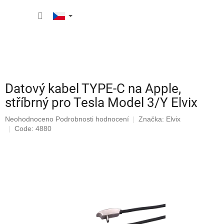
Přejít
NÁKUP
na
obsah
KOŠÍK
Datový kabel TYPE-C na Apple,
stříbrný pro Tesla Model 3/Y Elvix
Průměrné
Neohodnoceno
Podrobnosti hodnocení
Značka:
Elvix
hodnocení
Code: 4880
produktu
je
0,0
z
5
hvězdiček.