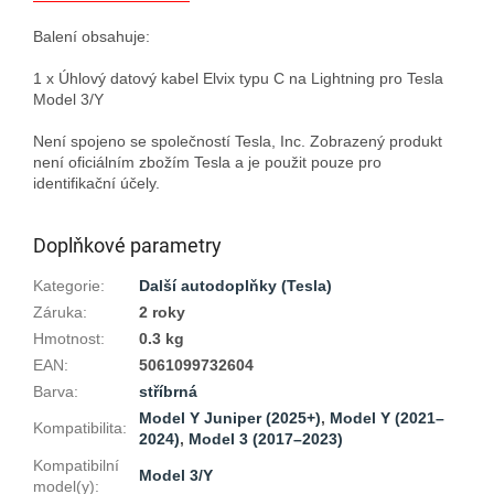
Balení obsahuje:

1 х Úhlový datový kabel Elvix typu C na Lightning pro Tesla 
Model 3/Y

Není spojeno se společností Tesla, Inc. Zobrazený produkt 
není oficiálním zbožím Tesla a je použit pouze pro 
Doplňkové parametry
Kategorie
:
Další autodoplňky (Tesla)
Záruka
:
2 roky
Hmotnost
:
0.3 kg
EAN
:
5061099732604
Barva
:
stříbrná
Model Y Juniper (2025+)
,
Model Y (2021–
Kompatibilita
:
2024)
,
Model 3 (2017–2023)
Kompatibilní
Model 3/Y
model(y)
: