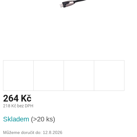
264 Kč
218 Kč bez DPH
Měrná
Skladem
(>20 ks)
cena:
Můžeme doručit do:
12.8.2026