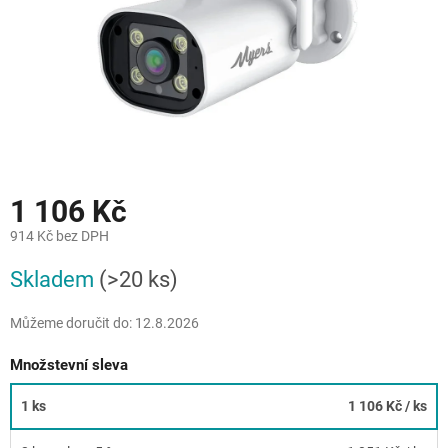
1 106 Kč
914 Kč bez DPH
Měrná
Skladem
(>20 ks)
cena:
Můžeme doručit do:
12.8.2026
Množstevní sleva
1 ks
1 106 Kč
/ ks