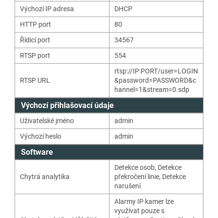
Výchozí IP adresa
DHCP
HTTP port
80
Řídicí port
34567
RTSP port
554
rtsp://IP:PORT/user=LOGIN
RTSP URL
&password=PASSWORD&c
hannel=1&stream=0.sdp
Výchozí přihlašovací údaje
Uživatelské jméno
admin
Výchozí heslo
admin
Software
Detekce osob
,
Detekce
Chytrá analytika
překročení linie
,
Detekce
narušení
Alarmy IP kamer lze
využívat pouze s