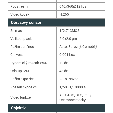
Podstream
640x360@12 fps
Video kodek
H.265
Obrazový senzor
Snímač
1/2.7" CMOS
Velikost pixelu
2.0x2.0 μm
Režim den/noc
Auto
,
Barevný
,
Černobílý
Citlivost
0.001
Lux
Dynamický rozsah WDR
72
dB
Odstup S/N
48
dB
Režim expozice
Auto
,
Návod
Rozsah expozice
1/50 - 1/10000 s
AES
,
AGC
,
BLC
,
OSD
,
Video funkce
Ochranné masky
Objektiv