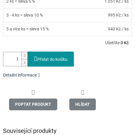
2 ks = sleva 5 %
1 051 Kč
/ ks
3 - 4 ks = sleva 10 %
995 Kč
/ ks
5 a více ks = sleva 15 %
940 Kč
/ ks
Ušetříte
0 Kč
Přidat do košíku
Detailní informace
POPTAT PRODUKT
HLÍDAT
Související produkty