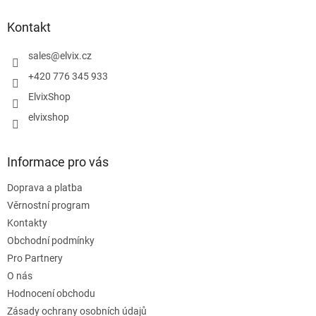
p
a
Kontakt
t
í
sales
@
elvix.cz
+420 776 345 933
ElvixShop
elvixshop
Informace pro vás
Doprava a platba
Věrnostní program
Kontakty
Obchodní podmínky
Pro Partnery
O nás
Hodnocení obchodu
Zásady ochrany osobních údajů