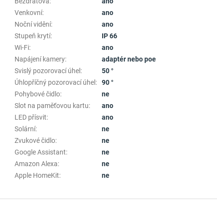
Bezdrátová
:
ano
Venkovní
:
ano
Noční vidění
:
ano
Stupeň krytí
:
IP 66
Wi-Fi
:
ano
Napájení kamery
:
adaptér nebo poe
Svislý pozorovací úhel
:
50 °
Úhlopříčný pozorovací úhel
:
90 °
Pohybové čidlo
:
ne
Slot na paměťovou kartu
:
ano
LED přísvit
:
ano
Solární
:
ne
Zvukové čidlo
:
ne
Google Assistant
:
ne
Amazon Alexa
:
ne
Apple HomeKit
:
ne
Z
á