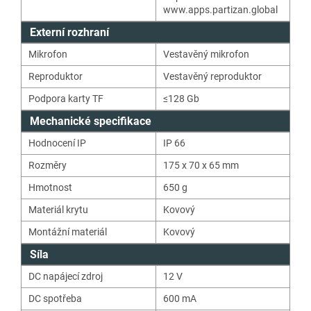
www.apps.partizan.global
Externí rozhraní
Mikrofon
Vestavěný mikrofon
Reproduktor
Vestavěný reproduktor
Podpora karty TF
≤128 Gb
Mechanické specifikace
Hodnocení IP
IP 66
Rozměry
175 x 70 x 65 mm
Hmotnost
650
g
Materiál krytu
Kovový
Montážní materiál
Kovový
Síla
DC napájecí zdroj
12
V
DC spotřeba
600 mA