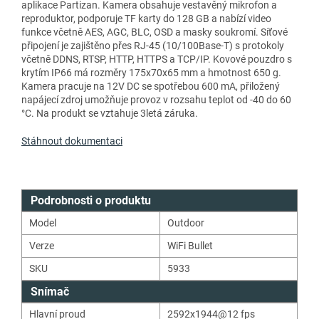
aplikace Partizan. Kamera obsahuje vestavěný mikrofon a
reproduktor, podporuje TF karty do 128 GB a nabízí video
funkce včetně AES, AGC, BLC, OSD a masky soukromí. Síťové
připojení je zajištěno přes RJ-45 (10/100Base-T) s protokoly
včetně DDNS, RTSP, HTTP, HTTPS a TCP/IP. Kovové pouzdro s
krytím IP66 má rozměry 175x70x65 mm a hmotnost 650 g.
Kamera pracuje na 12V DC se spotřebou 600 mA, přiložený
napájecí zdroj umožňuje provoz v rozsahu teplot od -40 do 60
°C. Na produkt se vztahuje 3letá záruka.
Stáhnout dokumentaci
Podrobnosti o produktu
Model
Outdoor
Verze
WiFi Bullet
SKU
5933
Snímač
Hlavní proud
2592x1944@12 fps