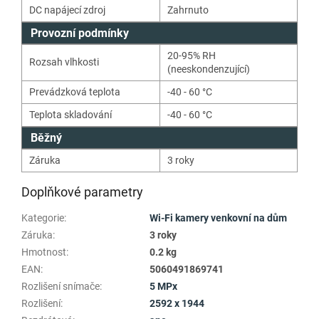
DC napájecí zdroj
Zahrnuto
Provozní podmínky
20-95% RH
Rozsah vlhkosti
(neeskondenzující)
Prevádzková teplota
-40 - 60 °C
Teplota skladování
-40 - 60 °C
Běžný
Záruka
3 roky
Doplňkové parametry
Kategorie
:
Wi-Fi kamery venkovní na dům
Záruka
:
3 roky
Hmotnost
:
0.2 kg
EAN
:
5060491869741
Rozlišení snímače
:
5 MPx
Rozlišení
:
2592 x 1944