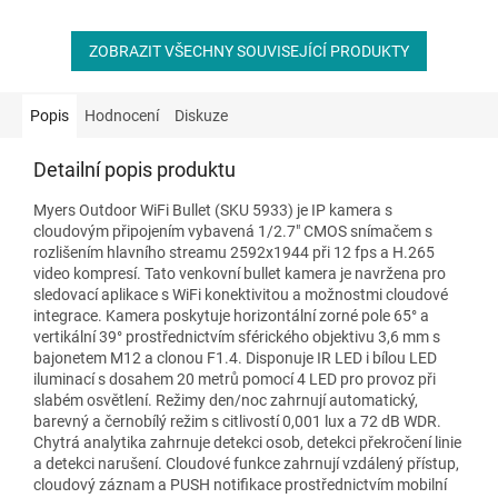
ZOBRAZIT VŠECHNY SOUVISEJÍCÍ PRODUKTY
Popis
Hodnocení
Diskuze
Detailní popis produktu
Myers Outdoor WiFi Bullet (SKU 5933) je IP kamera s
cloudovým připojením vybavená 1/2.7" CMOS snímačem s
rozlišením hlavního streamu 2592x1944 při 12 fps a H.265
video kompresí. Tato venkovní bullet kamera je navržena pro
sledovací aplikace s WiFi konektivitou a možnostmi cloudové
integrace. Kamera poskytuje horizontální zorné pole 65° a
vertikální 39° prostřednictvím sférického objektivu 3,6 mm s
bajonetem M12 a clonou F1.4. Disponuje IR LED i bílou LED
iluminací s dosahem 20 metrů pomocí 4 LED pro provoz při
slabém osvětlení. Režimy den/noc zahrnují automatický,
barevný a černobílý režim s citlivostí 0,001 lux a 72 dB WDR.
Chytrá analytika zahrnuje detekci osob, detekci překročení linie
a detekci narušení. Cloudové funkce zahrnují vzdálený přístup,
cloudový záznam a PUSH notifikace prostřednictvím mobilní