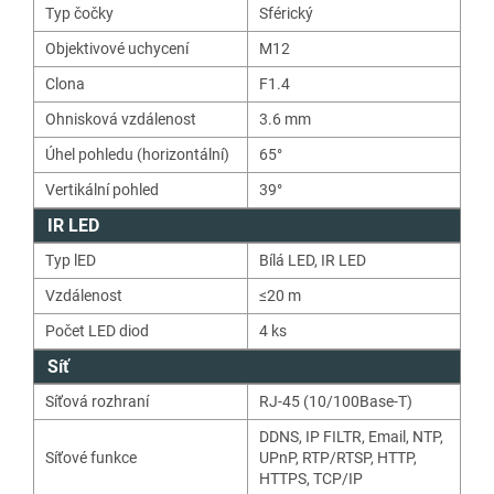
Typ čočky
Sférický
Objektivové uchycení
M12
Clona
F1.4
Ohnisková vzdálenost
3.6 mm
Úhel pohledu (horizontální)
65°
Vertikální pohled
39°
IR LED
Typ lED
Bílá LED
,
IR LED
Vzdálenost
≤20 m
Počet LED diod
4
ks
Síť
Síťová rozhraní
RJ-45 (10/100Base-T)
DDNS
,
IP FILTR
,
Email
,
NTP
,
Síťové funkce
UPnP
,
RTP/RTSP
,
HTTP
,
HTTPS
,
TCP/IP