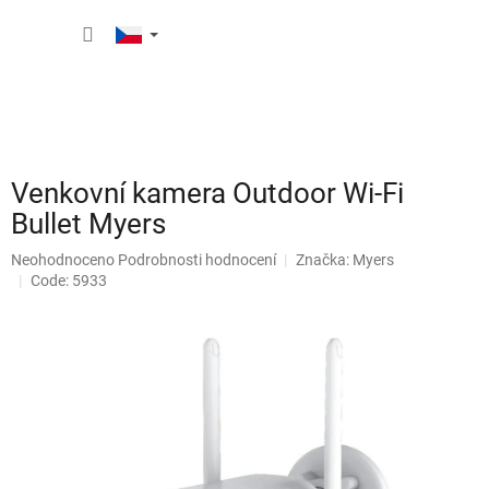
Přejít
NÁKUP
na
obsah
KOŠÍK
Venkovní kamera Outdoor Wi-Fi
Bullet Myers
Průměrné
Neohodnoceno
Podrobnosti hodnocení
Značka:
Myers
hodnocení
Code: 5933
produktu
je
0,0
z
5
hvězdiček.