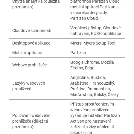
Chytrá analytika (důležitá
platformou Partizan Cloud,
poznámka)
mobilní aplikací Partizan a
videorekordéry řady
Partizan Cloud.
Vzdálený přístup
,
Cloudové
Cloudové schopnosti
nahrávání
,
PUSH notifikace
Desktopové aplikace
Myers
,
Myers Setup Tool
Mobilní aplikace
Partizan
Google Chrome
,
Mozilla
Webové prohlížeče
Firefox
,
Edge
Angličtina
,
Ruština
,
Jazyky webových
Arabština
,
Francouzský
,
prohlížečů
Polština
,
Rumunština
,
Maďarština
,
Italský
,
Český
Přístup prostřednictvím
webového prohlížeče
Používání webového
vyžaduje instalaci Partizan
prohlížeče (důležitá
ActiveX pro nastavení
poznámka)
zařízení a živý náhled. K
dispozici na