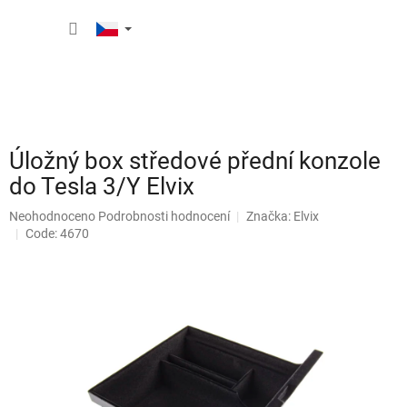
Přejít
NÁKUP
na
obsah
KOŠÍK
Úložný box středové přední konzole
do Tesla 3/Y Elvix
Průměrné
Neohodnoceno
Podrobnosti hodnocení
Značka:
Elvix
hodnocení
Code: 4670
produktu
je
0,0
z
5
hvězdiček.