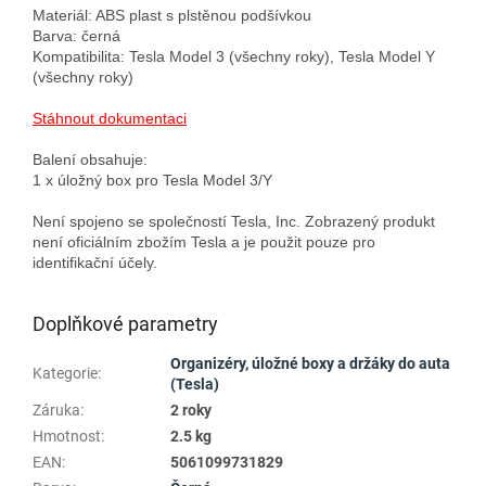
Materiál: ABS plast s plstěnou podšívkou

Barva: černá

Kompatibilita: Tesla Model 3 (všechny roky), Tesla Model Y 
(všechny roky)

Stáhnout dokumentaci
Balení obsahuje: 

1 x úložný box pro Tesla Model 3/Y

Není spojeno se společností Tesla, Inc. Zobrazený produkt 
není oficiálním zbožím Tesla a je použit pouze pro 
Doplňkové parametry
Organizéry, úložné boxy a držáky do auta
Kategorie
:
(Tesla)
Záruka
:
2 roky
Hmotnost
:
2.5 kg
EAN
:
5061099731829