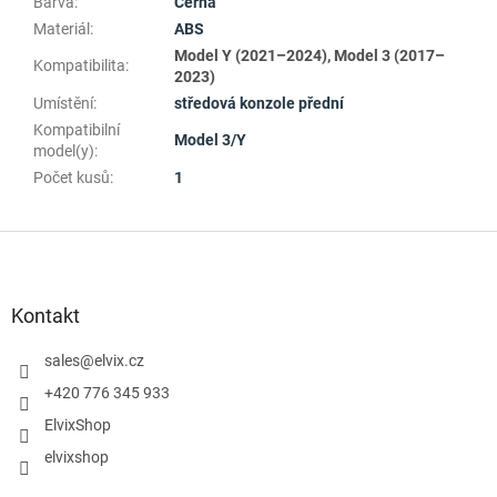
Barva
:
Černá
Materiál
:
ABS
Model Y (2021–2024), Model 3 (2017–
Kompatibilita
:
2023)
Umístění
:
středová konzole přední
Kompatibilní
Model 3/Y
model(y)
:
Počet kusů
:
1
Z
á
p
a
Kontakt
t
í
sales
@
elvix.cz
+420 776 345 933
ElvixShop
elvixshop