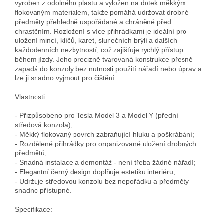
vyroben z odolného plastu a vyložen na dotek měkkým 
flokovaným materiálem, takže pomáhá udržovat drobné 
předměty přehledně uspořádané a chráněné před 
chrastěním. Rozložení s více přihrádkami je ideální pro 
uložení mincí, klíčů, karet, slunečních brýlí a dalších 
každodenních nezbytností, což zajišťuje rychlý přístup 
během jízdy. Jeho precizně tvarovaná konstrukce přesně 
zapadá do konzoly bez nutnosti použití nářadí nebo úprav a 
lze ji snadno vyjmout pro čištění.

Vlastnosti:

- Přizpůsobeno pro Tesla Model 3 a Model Y (přední 
středová konzola);

- Měkký flokovaný povrch zabraňující hluku a poškrábání;

- Rozdělené přihrádky pro organizované uložení drobných 
předmětů;

- Snadná instalace a demontáž - není třeba žádné nářadí;

- Elegantní černý design doplňuje estetiku interiéru;

- Udržuje středovou konzolu bez nepořádku a předměty 
snadno přístupné.

Specifikace:
