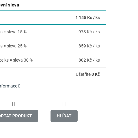
vní sleva
1 145 Kč
/ ks
ks = sleva 15 %
973 Kč
/ ks
ks = sleva 25 %
859 Kč
/ ks
ce ks = sleva 30 %
802 Kč
/ ks
Ušetříte
0 Kč
informace
OPTAT PRODUKT
HLÍDAT