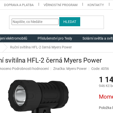
DOPRAVA A PLATBA
VĚRNOSTNÍ PROGRAM
KONTAKTY
HLEDAT
jení elektromobilů
Příslušenství pro Tesly
Solární světla a svít
Ruční svítilna HFL-2 černá Myers Power
í svítilna HFL-2 černá Myers Power
né
noceno
Podrobnosti hodnocení
Značka:
Myers Power
Code: 4056
ení
1 1
u
946 Kč 
Měrná
Mome
cena:
ek.
Položka 