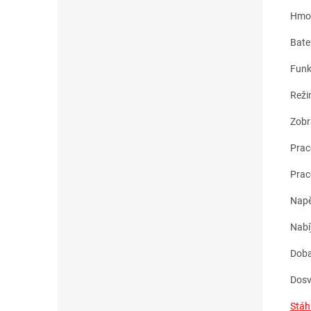
Hmot
Bate
Funk
Reži
Zobr
Prac
Prac
Napě
Nabí
Doba
Dosv
Stáh