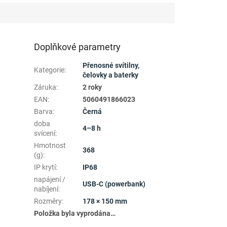
Doplňkové parametry
Přenosné svítilny,
Kategorie
:
čelovky a baterky
Záruka
:
2 roky
EAN
:
5060491866023
Barva
:
Černá
doba
4–8 h
svícení
:
Hmotnost
368
(g)
:
IP krytí
:
IP68
napájení /
USB-C (powerbank)
nabíjení
:
Rozměry
:
178 × 150 mm
Položka byla vyprodána…