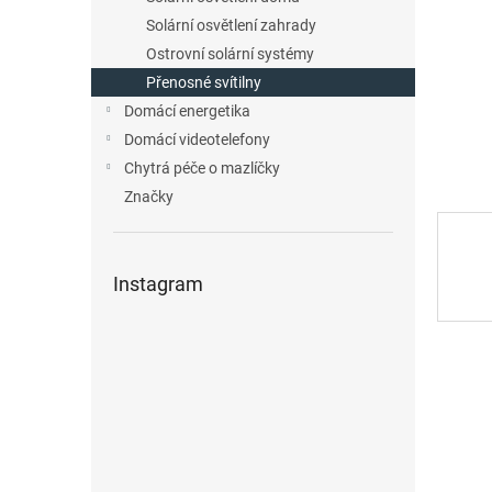
n
Solární osvětlení zahrady
e
Ostrovní solární systémy
l
Přenosné svítilny
Domácí energetika
Domácí videotelefony
Chytrá péče o mazlíčky
Značky
Instagram