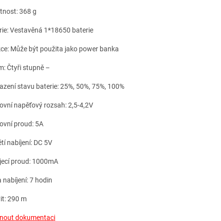
nost: 368 g
rie: Vestavěná 1*18650 baterie
ce: Může být použita jako power banka
m: Čtyři stupně –
azení stavu baterie: 25%, 50%, 75%, 100%
ovní napěťový rozsah: 2,5-4,2V
ovní proud: 5A
tí nabíjení: DC 5V
jecí proud: 1000mA
 nabíjení: 7 hodin
it: 290 m
nout dokumentaci