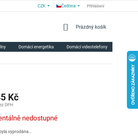
CZK
Čeština
OBCHODNÍ PODMÍNKY
PRO PARTNERY
Přihlášení
O NÁS
HODNOCE
NÁKUPNÍ
Prázdný košík
KOŠÍK
ilny
Domácí energetika
Domácí videotelefony
Chytrá p
45 Kč
bez DPH
ntálně nedostupné
byla vyprodána…