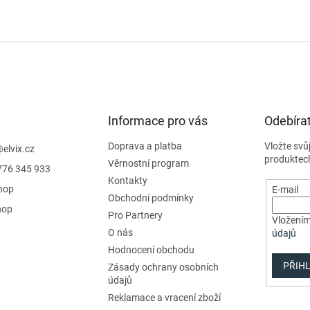
Informace pro vás
Odebírat
Doprava a platba
Vložte svů
@
elvix.cz
produktec
Věrnostní program
776 345 933
Kontakty
hop
E-mail
Obchodní podmínky
hop
Pro Partnery
Vložením
O nás
údajů
Hodnocení obchodu
PŘIHL
Zásady ochrany osobních
údajů
Reklamace a vracení zboží