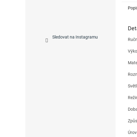
Popi
Det
Sledovat na Instagramu
Ručn
Výko
Mate
Rozm
Svět
Režim
Doba
Způs
Úrov