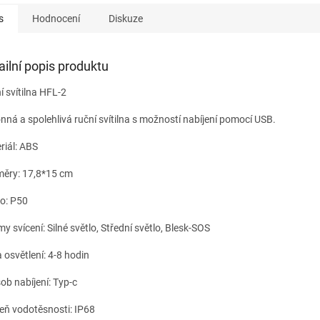
s
Hodnocení
Diskuze
ailní popis produktu
í svítilna HFL-2
nná a spolehlivá ruční svítilna s možností nabíjení pomocí USB.
riál: ABS
ěry: 17,8*15 cm
lo: P50
y svícení: Silné světlo, Střední světlo, Blesk-SOS
 osvětlení: 4-8 hodin
ob nabíjení: Typ-c
eň vodotěsnosti: IP68