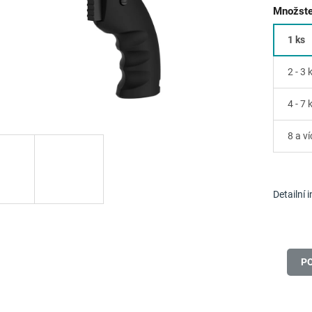
Množste
1 ks
2 - 3 
4 - 7 
8 a ví
Detailní 
P