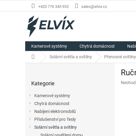
Přejít
+420 776 345 933
sales@elvix.cz
na
obsah
Kamerové systémy
Chytrá domácnost
Nabí
Domů
Solární světla a svítilny
Přenosné svítilny
P
Ručn
o
Přeskočit
s
Průměr
Kategorie
Neohod
kategorie
t
hodnoc
r
produkt
Kamerové systémy
a
je
Chytrá domácnost
n
0,0
z
Nabíjení elektromobilů
n
5
í
Příslušenství pro Tesly
hvězdič
p
Solární světla a svítilny
a
Solární osvětlení domu