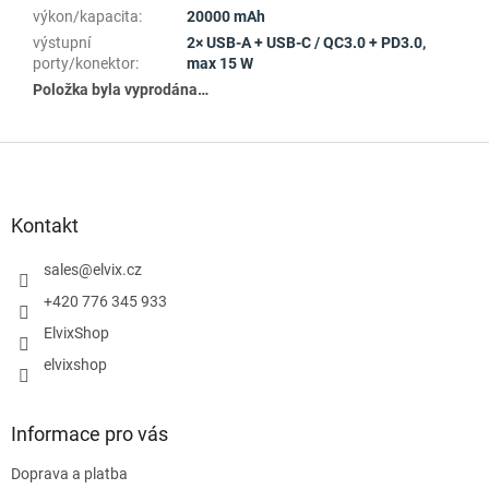
výkon/kapacita
:
20000 mAh
výstupní
2× USB-A + USB-C / QC3.0 + PD3.0,
porty/konektor
:
max 15 W
Položka byla vyprodána…
Z
á
p
a
Kontakt
t
í
sales
@
elvix.cz
+420 776 345 933
ElvixShop
elvixshop
Informace pro vás
Doprava a platba