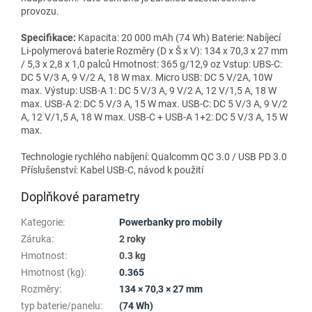
provozu.
Specifikace:
Kapacita: 20 000 mAh (74 Wh) Baterie: Nabíjecí
Li-polymerová baterie Rozměry (D x Š x V): 134 x 70,3 x 27 mm
/ 5,3 x 2,8 x 1,0 palců Hmotnost: 365 g/12,9 oz Vstup: UBS-C:
DC 5 V/3 A, 9 V/2 A, 18 W max. Micro USB: DC 5 V/2A, 10W
max. Výstup: USB-A 1: DC 5 V/3 A, 9 V/2 A, 12 V/1,5 A, 18 W
max. USB-A 2: DC 5 V/3 A, 15 W max. USB-C: DC 5 V/3 A, 9 V/2
A, 12 V/1,5 A, 18 W max. USB-C + USB-A 1+2: DC 5 V/3 A, 15 W
max.
Technologie rychlého nabíjení: Qualcomm QC 3.0 / USB PD 3.0
Příslušenství: Kabel USB-C, návod k použití
Doplňkové parametry
Kategorie
:
Powerbanky pro mobily
Záruka
:
2 roky
Hmotnost
:
0.3 kg
Hmotnost (kg)
:
0.365
Rozměry
:
134 × 70,3 × 27 mm
typ baterie/panelu
:
(74 Wh)