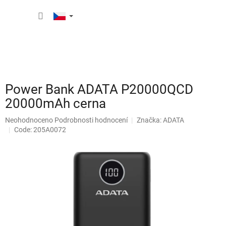
Přejít
NÁKUP
na
obsah
KOŠÍK
Power Bank ADATA P20000QCD
20000mAh cerna
Průměrné
Neohodnoceno
Podrobnosti hodnocení
Značka:
ADATA
hodnocení
Code: 205A0072
produktu
je
0,0
z
5
hvězdiček.