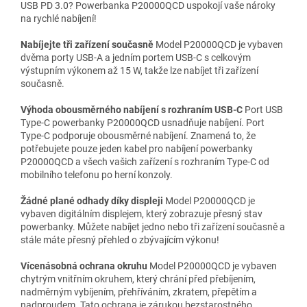
USB PD 3.0? Powerbanka P20000QCD uspokojí vaše nároky
na rychlé nabíjení!
Nabíjejte tři zařízení současně
Model P20000QCD je vybaven
dvěma porty USB-A a jedním portem USB-C s celkovým
výstupním výkonem až 15 W, takže lze nabíjet tři zařízení
současně.
Výhoda obousměrného nabíjení s rozhraním USB-C
Port USB
Type-C powerbanky P20000QCD usnadňuje nabíjení. Port
Type-C podporuje obousměrné nabíjení. Znamená to, že
potřebujete pouze jeden kabel pro nabíjení powerbanky
P20000QCD a všech vašich zařízení s rozhraním Type-C od
mobilního telefonu po herní konzoly.
Žádné plané odhady díky displeji
Model P20000QCD je
vybaven digitálním displejem, který zobrazuje přesný stav
powerbanky. Můžete nabíjet jedno nebo tři zařízení současně a
stále máte přesný přehled o zbývajícím výkonu!
Vícenásobná ochrana okruhu
Model P20000QCD je vybaven
chytrým vnitřním okruhem, který chrání před přebíjením,
nadměrným vybíjením, přehříváním, zkratem, přepětím a
nadproudem. Tato ochrana je zárukou bezstarostného