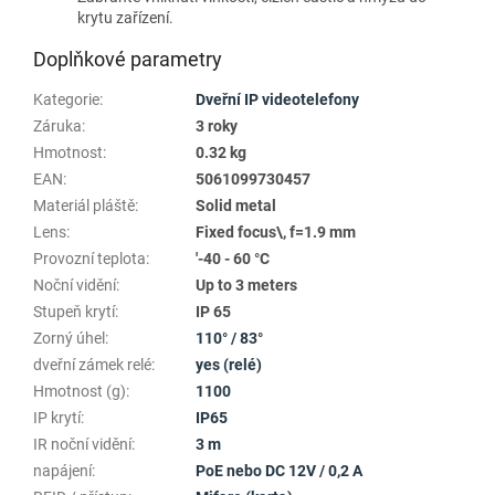
krytu zařízení.
Doplňkové parametry
Kategorie
:
Dveřní IP videotelefony
Záruka
:
3 roky
Hmotnost
:
0.32 kg
EAN
:
5061099730457
Materiál pláště
:
Solid metal
Lens
:
Fixed focus\, f=1.9 mm
Provozní teplota
:
'-40 - 60 °C
Noční vidění
:
Up to 3 meters
Stupeň krytí
:
IP 65
Zorný úhel
:
110° / 83°
dveřní zámek relé
:
yes (relé)
Hmotnost (g)
:
1100
IP krytí
:
IP65
IR noční vidění
:
3 m
napájení
:
PoE nebo DC 12V / 0,2 A