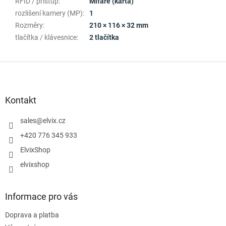
RFID / přístup
:
Mifare (karta)
rozlišení kamery (MP)
:
1
Rozměry
:
210 × 116 × 32 mm
tlačítka / klávesnice
:
2 tlačítka
Z
á
p
a
Kontakt
t
í
sales
@
elvix.cz
+420 776 345 933
ElvixShop
elvixshop
Informace pro vás
Doprava a platba