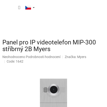
Přejít
NÁKUP
na
obsah
KOŠÍK
Panel pro IP videotelefon MIP-300
stříbrný 2B Myers
Průměrné
Neohodnoceno
Podrobnosti hodnocení
Značka:
Myers
hodnocení
Code: 1642
produktu
je
0,0
z
5
hvězdiček.