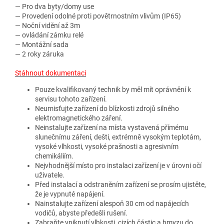
— Pro dva byty/domy use
— Provedení odolné proti povětrnostním vlivům (IP65)
— Noční vidění až 3m
— ovládání zámku relé
— Montážní sada
— 2 roky záruka
Stáhnout dokumentaci
Pouze kvalifikovaný technik by měl mít oprávnění k
servisu tohoto zařízení.
Neumisťujte zařízení do blízkosti zdrojů silného
elektromagnetického záření.
Neinstalujte zařízení na místa vystavená přímému
slunečnímu záření, dešti, extrémně vysokým teplotám,
vysoké vlhkosti, vysoké prašnosti a agresivním
chemikáliím.
Nejvhodnější místo pro instalaci zařízení je v úrovni očí
uživatele.
Před instalací a odstraněním zařízení se prosím ujistěte,
že je vypnuté napájení.
Nainstalujte zařízení alespoň 30 cm od napájecích
vodičů, abyste předešli rušení.
Zabraňte vniknutí vlhkosti, cizích částic a hmyzu do