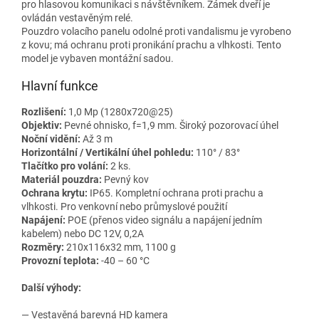
pro hlasovou komunikaci s návštěvníkem. Zámek dveří je
ovládán vestavěným relé.
Pouzdro volacího panelu odolné proti vandalismu je vyrobeno
z kovu; má ochranu proti pronikání prachu a vlhkosti. Tento
model je vybaven montážní sadou.
Hlavní funkce
Rozlišení:
1,0 Mp (1280x720@25)
Objektiv:
Pevné ohnisko, f=1,9 mm. Široký pozorovací úhel
Noční vidění:
Až 3 m
Horizontální / Vertikální úhel pohledu:
110° / 83°
Tlačítko pro volání:
2 ks.
Materiál pouzdra:
Pevný kov
Ochrana krytu:
IP65. Kompletní ochrana proti prachu a
vlhkosti. Pro venkovní nebo průmyslové použití
Napájení:
POE (přenos video signálu a napájení jedním
kabelem) nebo DC 12V, 0,2A
Rozměry:
210x116x32 mm, 1100 g
Provozní teplota:
-40 – 60 °C
Další výhody:
— Vestavěná barevná HD kamera