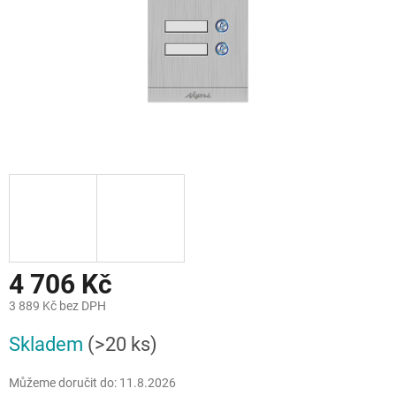
4 706 Kč
3 889 Kč bez DPH
Měrná
Skladem
(>20 ks)
cena:
Můžeme doručit do:
11.8.2026