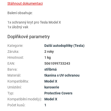
Stáhnout dokumentaci
Balení obsahuje:
1x ochranný kryt pro Tesla Model X
1x úložný vak
Doplňkové parametry
Kategorie
:
Další autodoplňky (Tesla)
Záruka
:
2 roky
Hmotnost
:
1 kg
EAN
:
5061099733243
Barva
:
stříbrná
Materiál
:
tkanina s UV ochranou
Kompatibilita
:
Model X
Umístění
:
karoserie
Typ
:
Protective Covers
Kompatibilní model(y)
:
Model X
Počet kusů
:
1