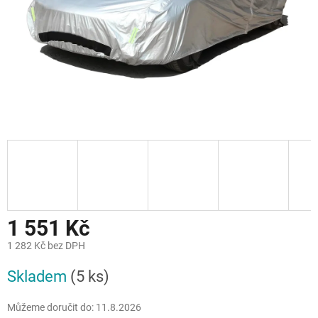
1 551 Kč
1 282 Kč bez DPH
Měrná
Skladem
(5 ks)
cena:
Můžeme doručit do:
11.8.2026