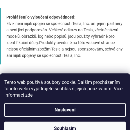
Prohlášení o vyloučení odpovědnosti:
Elvix není nijak spojen se společností Tesla, Inc. ani jejími partnery
a není jimi podporován. Veškeré odkazy na Tesla, včetně názvů
modelů, obrázků, log nebo popisů, jsou použity výhradně pro
identifikační účely.Produkty uvedené na této webové stránce
nejsou oficiálním zbožím Tesla a nejsou sponzorovány, schváleny
ani nijak spojeny se společností Tesla, Inc.
Tento web používá soubory cookie. Dalším procházením
tohoto webu vyjadřujete souhlas s jejich používáním. Více
informací
zde
Vytvořil Shoptet Premium
Nastavení
Copyright 2026
Elvix.cz
. Všechna práva vyhrazena.
Upravit
Souhlasím
nastavení cookies