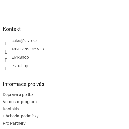
Z
á
p
a
Kontakt
t
í
sales
@
elvix.cz
+420 776 345 933
ElvixShop
elvixshop
Informace pro vás
Doprava a platba
Věrnostní program
Kontakty
Obchodní podmínky
Pro Partnery