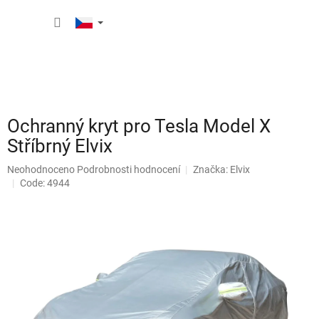
Přejít
NÁKUP
na
obsah
KOŠÍK
Ochranný kryt pro Tesla Model X
Stříbrný Elvix
Průměrné
Neohodnoceno
Podrobnosti hodnocení
Značka:
Elvix
hodnocení
Code: 4944
produktu
je
0,0
z
5
hvězdiček.