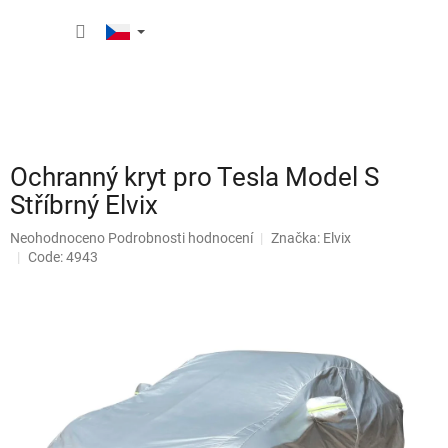
Přejít
NÁKUP
na
obsah
KOŠÍK
Ochranný kryt pro Tesla Model S
Stříbrný Elvix
Průměrné
Neohodnoceno
Podrobnosti hodnocení
Značka:
Elvix
hodnocení
Code: 4943
produktu
je
0,0
z
5
hvězdiček.