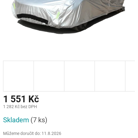
1 551 Kč
1 282 Kč bez DPH
Měrná
Skladem
(7 ks)
cena:
Můžeme doručit do:
11.8.2026