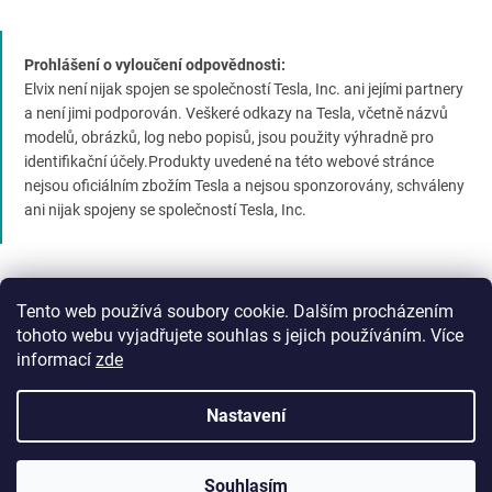
Prohlášení o vyloučení odpovědnosti:
Elvix není nijak spojen se společností Tesla, Inc. ani jejími partnery
a není jimi podporován. Veškeré odkazy na Tesla, včetně názvů
modelů, obrázků, log nebo popisů, jsou použity výhradně pro
identifikační účely.Produkty uvedené na této webové stránce
nejsou oficiálním zbožím Tesla a nejsou sponzorovány, schváleny
ani nijak spojeny se společností Tesla, Inc.
Tento web používá soubory cookie. Dalším procházením
tohoto webu vyjadřujete souhlas s jejich používáním. Více
informací
zde
Vytvořil Shoptet Premium
Nastavení
Copyright 2026
Elvix.cz
. Všechna práva vyhrazena.
Upravit
Souhlasím
nastavení cookies