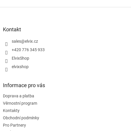
Z
á
p
a
Kontakt
t
í
sales
@
elvix.cz
+420 776 345 933
ElvixShop
elvixshop
Informace pro vás
Doprava a platba
Věrnostní program
Kontakty
Obchodní podmínky
Pro Partnery