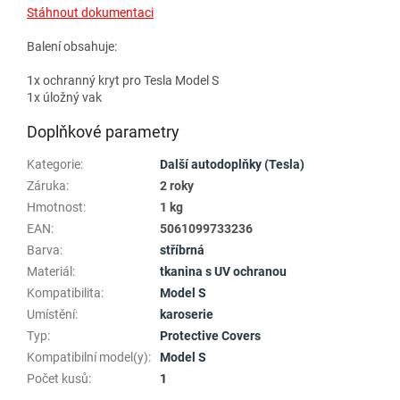
Stáhnout dokumentaci
Balení obsahuje:
1x ochranný kryt pro Tesla Model S
1x úložný vak
Doplňkové parametry
Kategorie
:
Další autodoplňky (Tesla)
Záruka
:
2 roky
Hmotnost
:
1 kg
EAN
:
5061099733236
Barva
:
stříbrná
Materiál
:
tkanina s UV ochranou
Kompatibilita
:
Model S
Umístění
:
karoserie
Typ
:
Protective Covers
Kompatibilní model(y)
:
Model S
Počet kusů
:
1