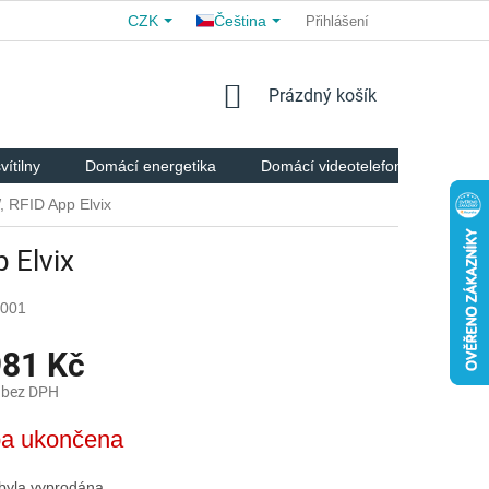
CZK
Čeština
OBCHODNÍ PODMÍNKY
PRO PARTNERY
Přihlášení
O NÁS
H
NÁKUPNÍ
Prázdný košík
KOŠÍK
vítilny
Domácí energetika
Domácí videotelefony
Chyt
 RFID App Elvix
 Elvix
5001
981 Kč
 bez DPH
a ukončena
 byla vyprodána…