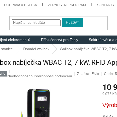
DOPRAVA A PLATBA
VĚRNOSTNÍ PROGRAM
KONTAKTY
HLEDAT
jení elektromobilů
Příslušenství pro Tesly
Solární světla a s
 stanice
Domácí wallbox
Wallbox nabíječka WBAC T2, 7 kW,
box nabíječka WBAC T2, 7 kW, RFID App
Značka:
Elvix
Code: 
ife
Průměrné
Neohodnoceno
Podrobnosti hodnocení
hodnocení
10 
produktu
je
9 075 Kč
0,0
z
Měrná
Výrob
5
cena:
hvězdiček.
Položka