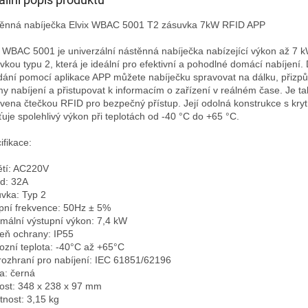
ěnná nabíječka Elvix WBAC 5001 T2 zásuvka 7kW RFID APP

x WBAC 5001 je univerzální nástěnná nabíječka nabízející výkon až 7 k
vkou typu 2, která je ideální pro efektivní a pohodlné domácí nabíjení. 
dání pomocí aplikace APP můžete nabíječku spravovat na dálku, přizpů
my nabíjení a přistupovat k informacím o zařízení v reálném čase. Je ta
vena čtečkou RFID pro bezpečný přístup. Její odolná konstrukce s kryt
šťuje spolehlivý výkon při teplotách od -40 °C do +65 °C.

fikace:

tí: AC220V

d: 32A

vka: Typ 2

pní frekvence: 50Hz ± 5%

mální výstupní výkon: 7,4 kW

eň ochrany: IP55

ozní teplota: -40°C až +65°C

rozhraní pro nabíjení: IEC 61851/62196

a: černá

kost: 348 x 238 x 97 mm

nost: 3,15 kg
