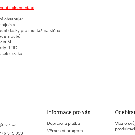
nout dokumentaci
ní obsahuje:

abíječka

adní desky pro montáž na stěnu

ada šroubů

anuál

arty RFID

Informace pro vás
Odebírat
Doprava a platba
Vložte sv
@
elvix.cz
produktec
Věrnostní program
776 345 933