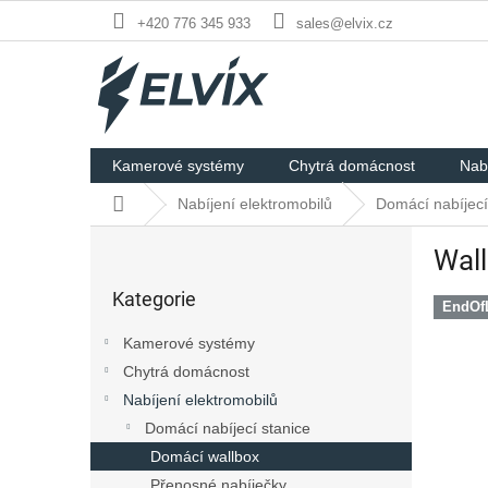
Přejít
+420 776 345 933
sales@elvix.cz
na
obsah
Kamerové systémy
Chytrá domácnost
Nabí
Domů
Nabíjení elektromobilů
Domácí nabíjecí
P
Wall
o
Přeskočit
s
Kategorie
kategorie
t
EndOfL
r
Kamerové systémy
a
Chytrá domácnost
n
Nabíjení elektromobilů
n
í
Domácí nabíjecí stanice
p
Domácí wallbox
a
Přenosné nabíječky