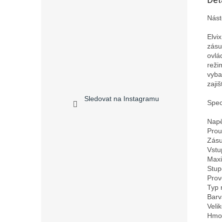
Nást
Elvi
zásu
ovlá
reži
vyba
zaji
Sledovat na Instagramu
Speci
Napě
Prou
Zásu
Vstu
Maxi
Stup
Prov
Typ 
Barv
Veli
Hmot