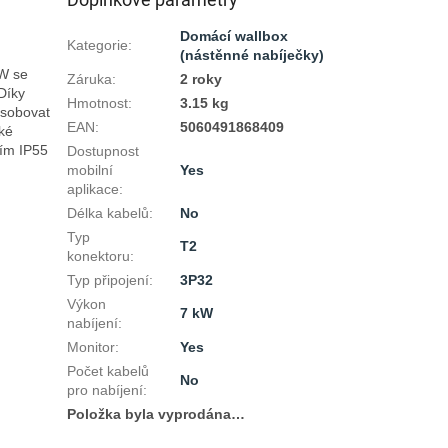
Domácí wallbox
Kategorie
:
(nástěnné nabíječky)
W se 
Záruka
:
2 roky
Díky 
Hmotnost
:
3.15 kg
sobovat 
EAN
:
5060491868409
ké 
ím IP55 
Dostupnost
mobilní
Yes
aplikace
:
Délka kabelů
:
No
Typ
T2
konektoru
:
Typ připojení
:
3P32
Výkon
7 kW
nabíjení
:
Monitor
:
Yes
Počet kabelů
No
pro nabíjení
:
Položka byla vyprodána…