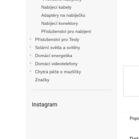
n
Nabíjecí kabely
e
Adaptéry na nabíječku
l
Nabíjecí konektory
Příslušenství pro nabíjení
Příslušenství pro Tesly
Solární světla a svítilny
Domácí energetika
Domácí videotelefony
Chytrá péče o mazlíčky
Značky
Instagram
Popi
Det