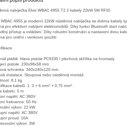
ěnná nabíječka Elvix WBAC 4955 T2 2 kabely 22kW 5M RFID

x WBAC 4955 je moderní 22kW nástěnná nabíječka se dvěma kabely typ
ná pro efektivní nabíjení elektromobilů. Díky funkci Bluetooth start nabíz
dlný přístup a ovládání. Díky robustní konstrukci a nastavení dvou kabe
á pro vnitřní i venkovní použití.

fikace:

riál pláště: hlava pistole PC9330 / plechová skříňka na hromady

jecí pistole: 230x98x58 mm

ová schránka: 340x240x120 mm

ob instalace: Sloupová nebo nástěnná montáž

nost: 8,1 kg

ifikace kabelů: 1: 3 × 6 mm² + 0,75 mm².

a kabelu: 5 m

pní napětí: AC 380V

pní frekvence: 50 Hz

mální výkon: 22 kW

upní napětí: AC 380V

upní proud: 16A

tovostní výkon: 3W
