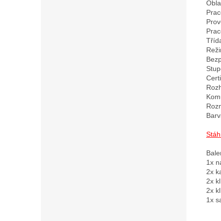
Obla
Prac
Prov
Prac
Tříd
Reži
Bezp
Stup
Cert
Rozh
Komu
Rozm
Barva
Stáh
Bale
1x n
2x k
2x kl
2x kl