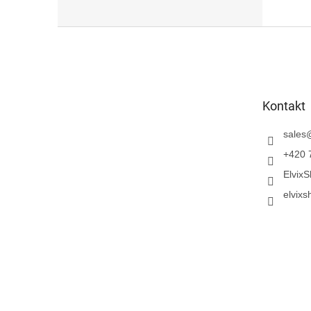
Z
á
p
a
t
Kontakt
í
sales
+420 
Elvix
elvixs