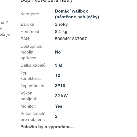
Domácí wallbox
Kategorie
:
(nástěnné nabíječky)
u 2 
Záruka
:
2 roky
í 
Hmotnost
:
8.1 kg
lů je 
EAN
:
5060491867907
Dostupnost
mobilní
No
aplikace
:
Délka kabelů
:
5 M
Typ
T2
konektoru
:
Typ připojení
:
3P16
Výkon
22 kW
nabíjení
:
Monitor
:
Yes
Počet kabelů
2
pro nabíjení
:
Položka byla vyprodána…