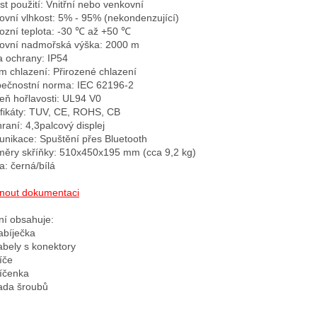
st použití: Vnitřní nebo venkovní

ovní vlhkost: 5% - 95% (nekondenzující)

ozní teplota: -30 ℃ až +50 ℃

ovní nadmořská výška: 2000 m

a ochrany: IP54

m chlazení: Přirozené chlazení

ečnostní norma: IEC 62196-2

eň hořlavosti: UL94 V0

ifikáty: TUV, CE, ROHS, CB

raní: 4,3palcový displej

nikace: Spuštění přes Bluetooth

ěry skříňky: 510x450x195 mm (cca 9,2 kg)

: černá/bílá

nout dokumentaci
ní obsahuje:

abíječka

abely s konektory

íče

íčenka
