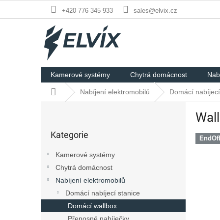
Přejít
+420 776 345 933
sales@elvix.cz
na
obsah
Kamerové systémy
Chytrá domácnost
Nabí
Domů
Nabíjení elektromobilů
Domácí nabíjecí
P
Wall
o
Přeskočit
s
Kategorie
kategorie
t
EndOfL
r
Kamerové systémy
a
Chytrá domácnost
n
Nabíjení elektromobilů
n
í
Domácí nabíjecí stanice
p
Domácí wallbox
a
Přenosné nabíječky