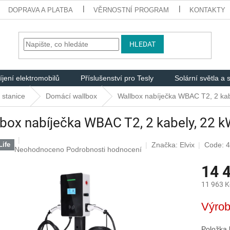
DOPRAVA A PLATBA
VĚRNOSTNÍ PROGRAM
KONTAKTY
HLEDAT
jení elektromobilů
Příslušenství pro Tesly
Solární světla a s
 stanice
Domácí wallbox
Wallbox nabíječka WBAC T2, 2 kab
box nabíječka WBAC T2, 2 kabely, 22 kW
Značka:
Elvix
Code: 
ife
Průměrné
Neohodnoceno
Podrobnosti hodnocení
hodnocení
14 
produktu
je
11 963 K
0,0
z
Měrná
Výrob
5
cena:
hvězdiček.
Položka