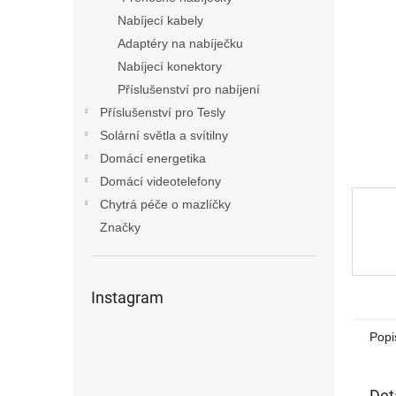
n
Nabíjecí kabely
e
Adaptéry na nabíječku
l
Nabíjecí konektory
Příslušenství pro nabíjení
Příslušenství pro Tesly
Solární světla a svítilny
Domácí energetika
Domácí videotelefony
Chytrá péče o mazlíčky
Značky
Instagram
Popi
Det