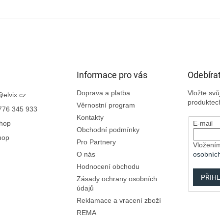
Informace pro vás
Odebírat
Doprava a platba
Vložte sv
@
elvix.cz
produktec
Věrnostní program
776 345 933
Kontakty
Shop
E-mail
Obchodní podmínky
hop
Pro Partnery
Vložením
O nás
osobníc
Hodnocení obchodu
PŘIHL
Zásady ochrany osobních
údajů
Reklamace a vracení zboží
REMA