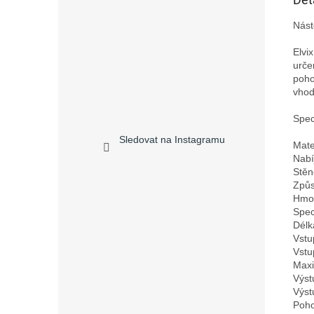
Nást
Elvi
urče
poho
vhodn
Speci
Sledovat na Instagramu
Mate
Nabí
Stěn
Způs
Hmot
Spec
Délk
Vstu
Vstu
Maxi
Výst
Výst
Poho