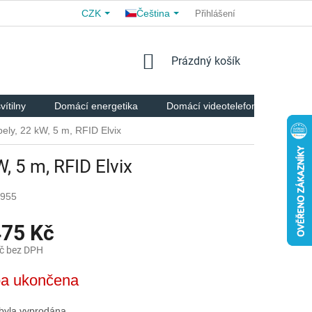
CZK
Čeština
OBCHODNÍ PODMÍNKY
PRO PARTNERY
Přihlášení
O NÁS
H
NÁKUPNÍ
Prázdný košík
KOŠÍK
vítilny
Domácí energetika
Domácí videotelefony
Chyt
ely, 22 kW, 5 m, RFID Elvix
, 5 m, RFID Elvix
4955
475 Kč
č bez DPH
a ukončena
 byla vyprodána…