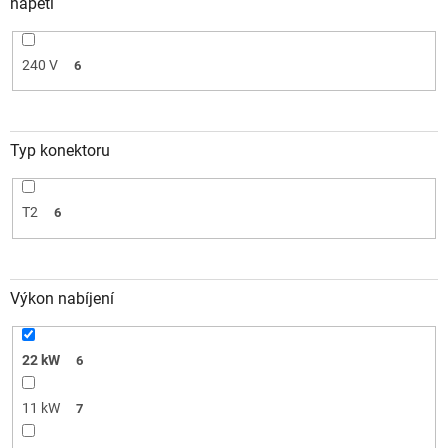
napětí
240 V
6
Typ konektoru
T2
6
Výkon nabíjení
22 kW
6
11 kW
7