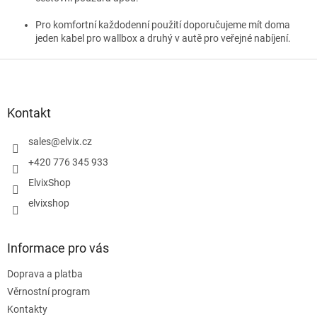
Pro komfortní každodenní použití doporučujeme mít doma
jeden kabel pro wallbox a druhý v autě pro veřejné nabíjení.
Z
á
p
a
Kontakt
t
í
sales
@
elvix.cz
+420 776 345 933
ElvixShop
elvixshop
Informace pro vás
Doprava a platba
Věrnostní program
Kontakty