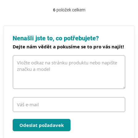
6
položek celkem
O
v
l
á
d
Nenašli jste to, co potřebujete?
a
Dejte nám vědět a pokusíme se to pro vás najít!
c
í
p
r
v
k
y
v
ý
p
i
s
u
Odeslat požadavek