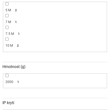
5 M
2
7 M
1
7.5 M
1
10 M
2
Hmotnost (g)
2000
1
IP krytí