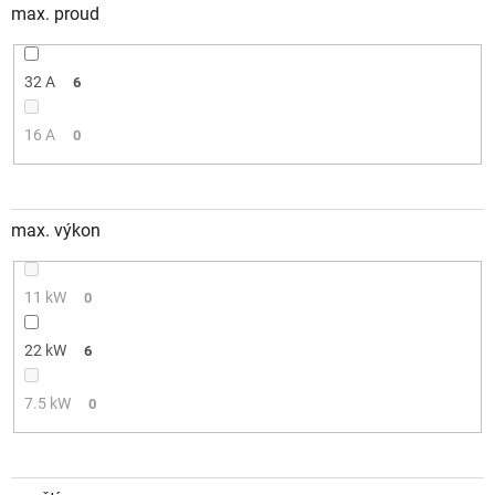
max. proud
32 A
6
16 A
0
max. výkon
11 kW
0
22 kW
6
7.5 kW
0