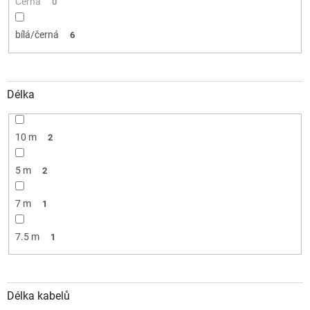
Černá
0
bílá/černá
6
Délka
10 m
2
5 m
2
7 m
1
7.5 m
1
Délka kabelů