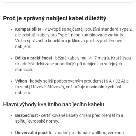
Proč je správný nabíjecí kabel důležitý
Kompatibilita
- v Evropě se nejčastěji používá standard Type 2,
ale existují i kabely pro Type 1 nebo kombinované varianty.
Volba správného konektoru je klíčová pro bezproblémové
nabíjení.
Délka a praktičnost
- běžné kabely mají 4–7 metrů. Kratší jsou
skladnější, delší zase pohodlnější při nabíjení na veřejných
stanicích.
Výkon
- kabely se liší podporovaným proudem (16 A / 32 A) a
fázemi (1fázové, 3fázové), což určuje maximální rychlost
nabíjení.
Hlavní výhody kvalitního nabíjecího kabelu
Bezpečnost
- certifikované kabely chrání před přehřátím a
splňují evropské normy.
Univerzální použití
- vhodné pro domácí wallbox, veřejnou