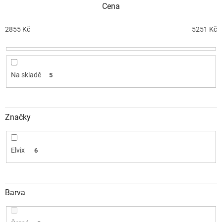
Cena
p
r
o
2855
Kč
5251
Kč
d
u
k
t
Na skladě
5
ů
Značky
Elvix
6
Barva