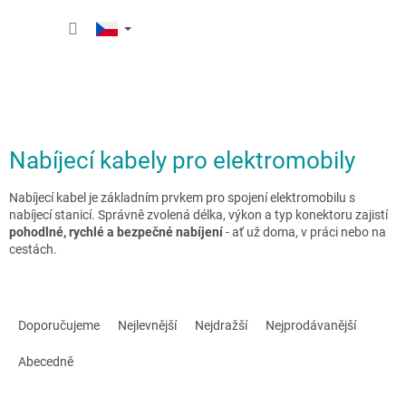
Přejít
NÁKUP
na
obsah
KOŠÍK
Nabíjecí kabely pro elektromobily
Nabíjecí kabel je základním prvkem pro spojení elektromobilu s
nabíjecí stanicí. Správně zvolená délka, výkon a typ konektoru zajistí
pohodlné, rychlé a bezpečné nabíjení
- ať už doma, v práci nebo na
cestách.
Ř
a
Doporučujeme
Nejlevnější
Nejdražší
Nejprodávanější
z
e
Abecedně
n
í