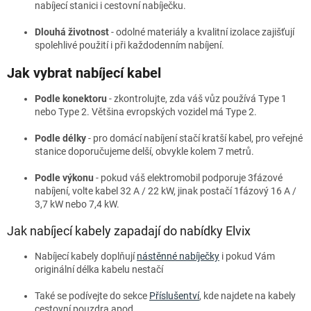
nabíjecí stanici i cestovní nabíječku.
Dlouhá životnost
- odolné materiály a kvalitní izolace zajišťují
spolehlivé použití i při každodenním nabíjení.
Jak vybrat nabíjecí kabel
Podle konektoru
- zkontrolujte, zda váš vůz používá Type 1
nebo Type 2. Většina evropských vozidel má Type 2.
Podle délky
- pro domácí nabíjení stačí kratší kabel, pro veřejné
stanice doporučujeme delší, obvykle kolem 7 metrů.
Podle výkonu
- pokud váš elektromobil podporuje 3fázové
nabíjení, volte kabel 32 A / 22 kW, jinak postačí 1fázový 16 A /
3,7 kW nebo 7,4 kW.
Jak nabíjecí kabely zapadají do nabídky Elvix
Nabíjecí kabely doplňují
nástěnné nabíječky
i pokud Vám
originální délka kabelu nestačí
Také se podívejte do sekce
Příslušentví
, kde najdete na kabely
cestovní pouzdra apod.