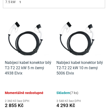
7.5 kW
1
V
ý
p
i
s
p
r
o
d
Nabíjecí kabel konektor bílý
Nabíjecí kabel konektor bílý
u
T2-T2 22 kW 5 m černý
T2-T2 22 kW 10 m černý
k
4938 Elvix
5006 Elvix
t
ů
Momentálně nedostupné
Skladem
(7 ks)
2 360 Kč bez DPH
3 548 Kč bez DPH
2 855 Kč
4 293 Kč