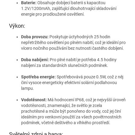
Baterie:
Obsahuje dobíjecí baterii s kapacitou
1.2V/1200mAh, zajišťující dlouhotrvající skladování
energie pro prodloužené osvětlení.
Výkon:
Doba provozu:
Poskytuje úctyhodných 25 hodin
nepřetržitého osvětlení po plném nabití, což je ideální pro
vícero nočního používání bez nutnosti častého dobíjení.
Doba nabíjení:
Pro plné nabití je potřeba 4.5 hodiny
nabíjení za standardních slunečních podmínek.
Spotřeba energie:
Spotřebovává pouze 0.5W, což z něj
činí vysoce energeticky efektivní solární podlahovou
lampu.
Vodotěsnost:
Má hodnocení IP68, což je nejvyšší úroveň
vodotěsnosti, znamenající, že světlo je zcela
prachotěsné a může být ponořeno do vody, což jej činí
ideálním pro venkovní použití za všech povětrnostních
podmínek, včetně deštivého a vlhkého prostředí.
Světelný zdroj a barva: