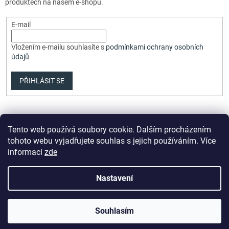
produktech na našem e-shopu.
E-mail
Vložením e-mailu souhlasíte s
podmínkami ochrany osobních
údajů
PŘIHLÁSIT SE
Tento web používá soubory cookie. Dalším procházením
tohoto webu vyjadřujete souhlas s jejich používáním. Více
informací
zde
Vytvořil Shoptet Premium
Nastavení
Copyright 2026
Elvix.cz
. Všechna práva vyhrazena.
Upravit
Souhlasím
nastavení cookies