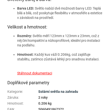
Barva LED:
Světlo nabízí dvě možnosti barvy LED: Teplá
bílá a bílá, což poskytuje flexibilitu v atmosféře a estetice
v závislosti na prostředí.
Velikost a hmotnost:
Rozměry:
Světlo měří 123mm x 123mm x 23mm, což z
něj činí kompaktní a nízkoprofilové, ideální pro instalaci
na podlahu.
Hmotnost:
Každý kus váží 0.206kg, což zajišťuje
stabilitu, zatímco zůstává lehký pro snadnou instalaci.
Stáhnout dokumentaci
Doplňkové parametry
Kategorie
:
Solární světla na zahradu
Záruka
:
2 roky
Hmotnost
:
0.206 kg
EAN
:
5060491867372