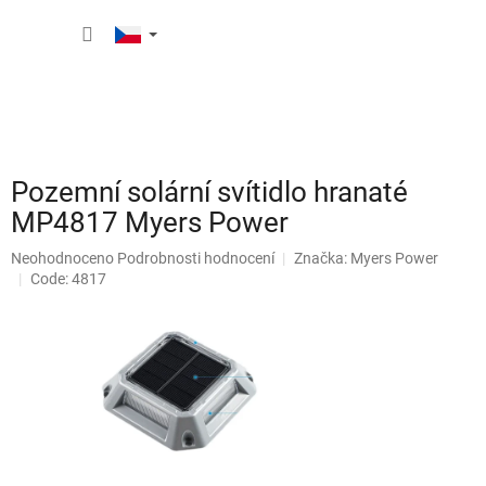
Přejít
NÁKUP
na
obsah
KOŠÍK
Pozemní solární svítidlo hranaté
MP4817 Myers Power
Průměrné
Neohodnoceno
Podrobnosti hodnocení
Značka:
Myers Power
hodnocení
Code: 4817
produktu
je
0,0
z
5
hvězdiček.