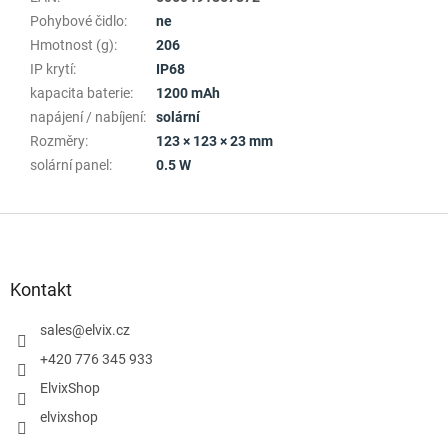
Pohybové čidlo
:
ne
Hmotnost (g)
:
206
IP krytí
:
IP68
kapacita baterie
:
1200 mAh
napájení / nabíjení
:
solární
Rozměry
:
123 × 123 × 23 mm
solární panel
:
0.5 W
Z
á
p
a
Kontakt
t
í
sales
@
elvix.cz
+420 776 345 933
ElvixShop
elvixshop