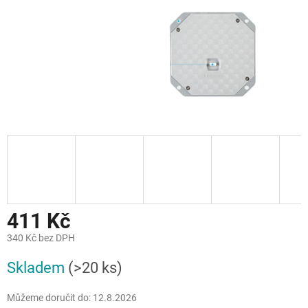
411 Kč
340 Kč bez DPH
Měrná
Skladem
(>20 ks)
cena:
Můžeme doručit do:
12.8.2026