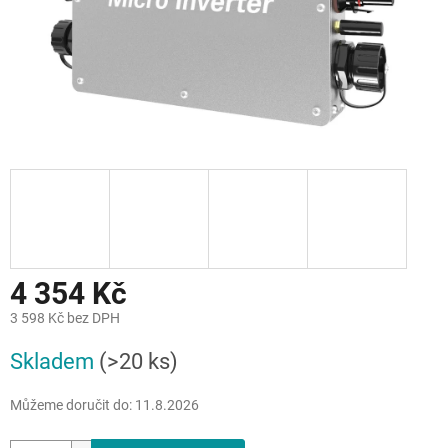
4 354 Kč
3 598 Kč bez DPH
Měrná
Skladem
(>20 ks)
cena:
Můžeme doručit do:
11.8.2026