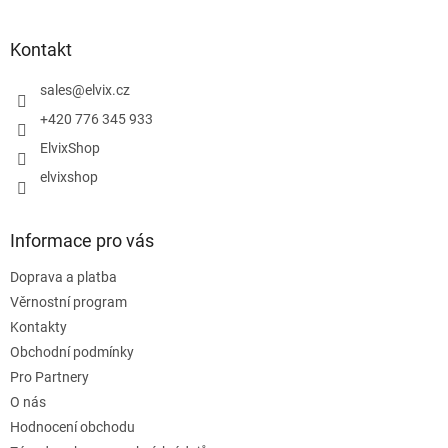
á
p
a
Kontakt
t
í
sales
@
elvix.cz
+420 776 345 933
ElvixShop
elvixshop
Informace pro vás
Doprava a platba
Věrnostní program
Kontakty
Obchodní podmínky
Pro Partnery
O nás
Hodnocení obchodu