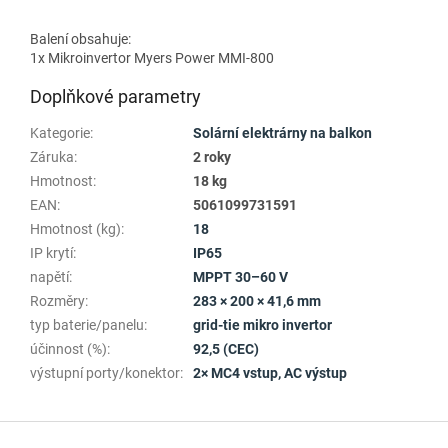
Balení obsahuje:
1x Mikroinvertor Myers Power MMI-800
Doplňkové parametry
Kategorie
:
Solární elektrárny na balkon
Záruka
:
2 roky
Hmotnost
:
18 kg
EAN
:
5061099731591
Hmotnost (kg)
:
18
IP krytí
:
IP65
napětí
:
MPPT 30–60 V
Rozměry
:
283 × 200 × 41,6 mm
typ baterie/panelu
:
grid-tie mikro invertor
účinnost (%)
:
92,5 (CEC)
výstupní porty/konektor
:
2× MC4 vstup, AC výstup
Z