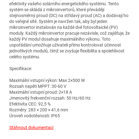
efektivity vašeho solárního energetického systému. Tento
systém se skládá z mikroinvertorů, které převádějí
stejnosměrný proud (DC) na střídavý proud (AC) a dodávají ho
do veřejné sítě. Systém je navržen tak, aby byl jeden
mikroinvertor instalován na každé dvě fotovoltaické (PV)
moduly. Každý mikroinvertor pracuje nezávisle, což zajišťuje, že
každý PV modul dosahuje maximálního výkonu. Toto
uspořádání umožňuje uživateli přímo kontrolovat účinnost
jednotlivých modulů, čímž se zvyšuje flexibilita a spolehlivost
celého systému.
Specifikace:
Maximální vstupní výkon: Max 2×500 W
Rozsah napětí MPPT: 30-60 V
Maximální vstupní proud: 2×18 A
Jmenovitý frekvenční rozsah: 50 Hz/60 Hz
Efektivita CEC: 92,5 %
Rozměry: 283 × 200 × 41,6 mm
Úroveň vodotěsnosti: IP65
Stáhnout dokumentaci