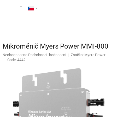
Přejít
NÁKUP
na
obsah
KOŠÍK
Mikroměnič Myers Power MMI-800
Průměrné
Neohodnoceno
Podrobnosti hodnocení
Značka:
Myers Power
hodnocení
Code: 4442
produktu
je
0,0
z
5
hvězdiček.