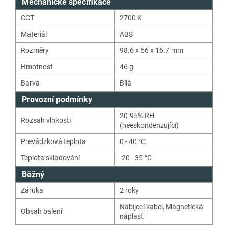
Mechanické specifikace
CCT
2700
K
Materiál
ABS
Rozměry
98.6 x 56 x 16.7 mm
Hmotnost
46
g
Barva
Bílá
Provozní podmínky
20-95% RH
Rozsah vlhkosti
(neeskondenzující)
Prevádzková teplota
0 - 40 °C
Teplota skladování
-20 - 35 °C
Běžný
Záruka
2 roky
Nabíjecí kabel
,
Magnetická
Obsah balení
náplast