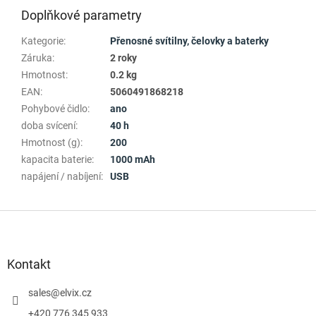
Doplňkové parametry
Kategorie
:
Přenosné svítilny, čelovky a baterky
Záruka
:
2 roky
Hmotnost
:
0.2 kg
EAN
:
5060491868218
Pohybové čidlo
:
ano
doba svícení
:
40 h
Hmotnost (g)
:
200
kapacita baterie
:
1000 mAh
napájení / nabíjení
:
USB
Z
á
p
a
Kontakt
t
í
sales
@
elvix.cz
+420 776 345 933