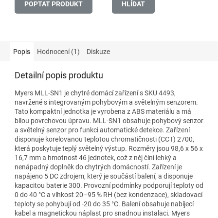
POPTAT PRODUKT
HLÍDAT
Popis
Hodnocení (1)
Diskuze
Detailní popis produktu
Myers MLL-SN1 je chytré domácí zařízení s SKU 4493,
navržené s integrovaným pohybovým a světelným senzorem.
Tato kompaktní jednotka je vyrobena z ABS materiálu a má
bílou povrchovou úpravu. MLL-SN1 obsahuje pohybový senzor
a světelný senzor pro funkci automatické detekce. Zařízení
disponuje korelovanou teplotou chromatičnosti (CCT) 2700,
která poskytuje teplý světelný výstup. Rozměry jsou 98,6 x 56 x
16,7 mm a hmotnost 46 jednotek, což z něj činí lehký a
nenápadný doplněk do chytrých domácností. Zařízení je
napájeno 5 DC zdrojem, který je součástí balení, a disponuje
kapacitou baterie 300. Provozní podmínky podporují teploty od
0 do 40 °C a vlhkost 20–95 % RH (bez kondenzace), skladovací
teploty se pohybují od -20 do 35 °C. Balení obsahuje nabíjecí
kabel a magnetickou náplast pro snadnou instalaci. Myers