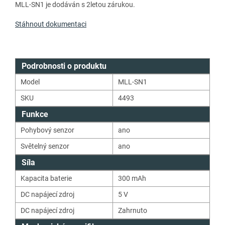
MLL-SN1 je dodáván s 2letou zárukou.
Stáhnout dokumentaci
Podrobnosti o produktu
Model
MLL-SN1
SKU
4493
Funkce
Pohybový senzor
ano
Světelný senzor
ano
Síla
Kapacita baterie
300
mAh
DC napájecí zdroj
5
V
DC napájecí zdroj
Zahrnuto