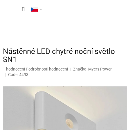
Přejít
NÁKUP
na
obsah
KOŠÍK
Nástěnné LED chytré noční světlo
SN1
Průměrné
1 hodnocení
Podrobnosti hodnocení
Značka:
Myers Power
hodnocení
Code: 4493
produktu
je
5,0
z
5
hvězdiček.