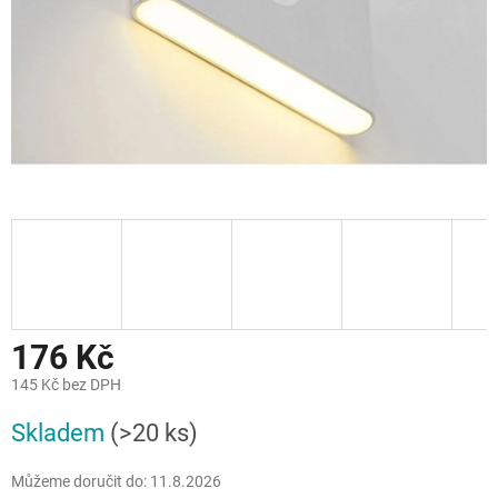
176 Kč
145 Kč bez DPH
Měrná
Skladem
(>20 ks)
cena:
Můžeme doručit do:
11.8.2026