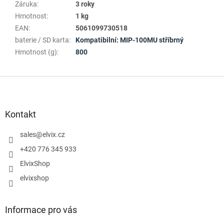
Záruka
:
3 roky
Hmotnost
:
1 kg
EAN
:
5061099730518
baterie / SD karta
:
Kompatibilní: MIP-100MU stříbrný
Hmotnost (g)
:
800
Z
á
p
a
Kontakt
t
í
sales
@
elvix.cz
+420 776 345 933
ElvixShop
elvixshop
Informace pro vás