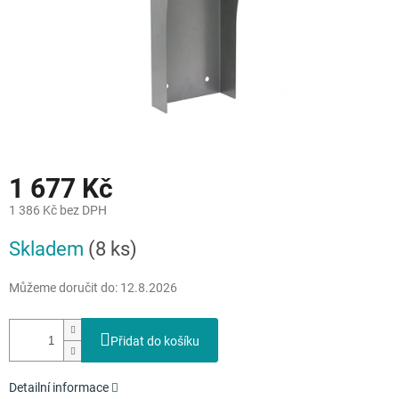
1 677 Kč
1 386 Kč bez DPH
Měrná
Skladem
(8 ks)
cena:
Můžeme doručit do:
12.8.2026
Přidat do košíku
Detailní informace