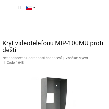
Přejít
NÁKUP
na
obsah
KOŠÍK
Kryt videotelefonu MIP-100MU proti
dešti
Průměrné
Neohodnoceno
Podrobnosti hodnocení
Značka:
Myers
hodnocení
Code: 1648
produktu
je
0,0
z
5
hvězdiček.