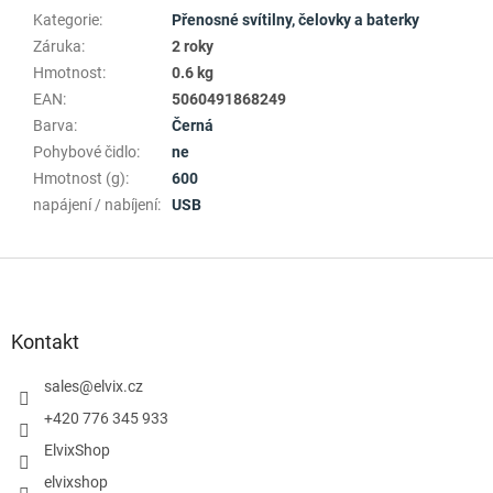
Kategorie
:
Přenosné svítilny, čelovky a baterky
Záruka
:
2 roky
Hmotnost
:
0.6 kg
EAN
:
5060491868249
Barva
:
Černá
Pohybové čidlo
:
ne
Hmotnost (g)
:
600
napájení / nabíjení
:
USB
Z
á
p
a
Kontakt
t
í
sales
@
elvix.cz
+420 776 345 933
ElvixShop
elvixshop