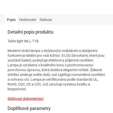
Popis
Hodnocení
Diskuze
Detailní popis produktu
Table light MLL-T1B
Moderní stolní lampa s dotykovým ovládáním a dobíjecími
funkcemi je ideální pro vaši ložnici. S LED žárovkami, které jsou
součástí balení, poskytuje efektivní a příjemné osvětlení.
Lampa je vyrobena z kvalitního kovu s pochromovanou
povrchovou úpravou, která dodává elegantní vzhled. Železné
stínítko směruje světlo dolů, což zajišťuje rovnoměrné osvětlení
a ochranu očí. Lampa je certifikována podle standardů UL,
RoHS, CQC, CE a CCC, což zaručuje vysokou kvalitu a
bezpečnost.
Stáhnout dokumentaci
Doplňkové parametry