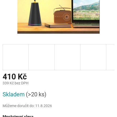
410 Kč
339 Kč bez DPH
Měrná
Skladem
(>20 ks)
cena:
Můžeme doručit do:
11.8.2026
Množstevní sleva