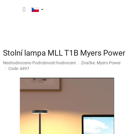
Přejít
NÁKUP
na
obsah
KOŠÍK
Stolní lampa MLL T1B Myers Power
Průměrné
Neohodnoceno
Podrobnosti hodnocení
Značka:
Myers Power
hodnocení
Code: 4497
produktu
je
0,0
z
5
hvězdiček.