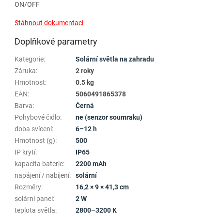
ON/OFF
Stáhnout dokumentaci
Doplňkové parametry
Kategorie
:
Solární světla na zahradu
Záruka
:
2 roky
Hmotnost
:
0.5 kg
EAN
:
5060491865378
Barva
:
Černá
Pohybové čidlo
:
ne (senzor soumraku)
doba svícení
:
6–12 h
Hmotnost (g)
:
500
IP krytí
:
IP65
kapacita baterie
:
2200 mAh
napájení / nabíjení
:
solární
Rozměry
:
16,2 × 9 × 41,3 cm
solární panel
:
2 W
teplota světla
:
2800–3200 K