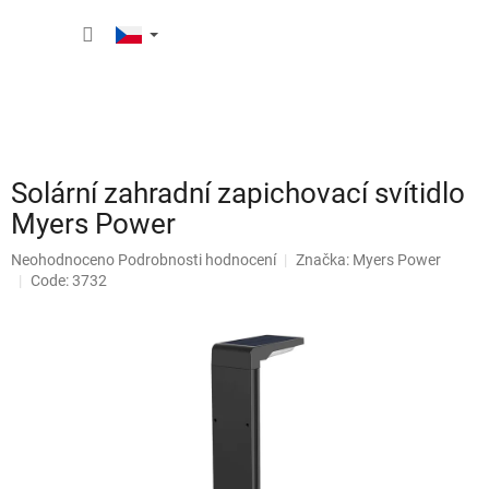
Přejít
NÁKUP
na
obsah
KOŠÍK
Solární zahradní zapichovací svítidlo
Myers Power
Průměrné
Neohodnoceno
Podrobnosti hodnocení
Značka:
Myers Power
hodnocení
Code: 3732
produktu
je
0,0
z
5
hvězdiček.