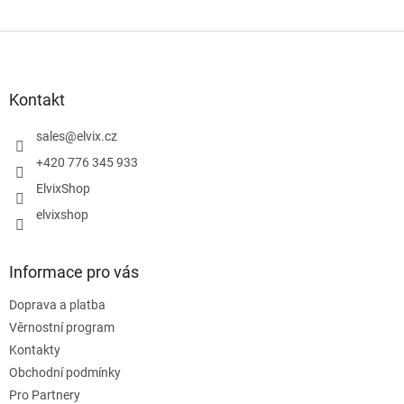
Z
á
p
a
Kontakt
t
í
sales
@
elvix.cz
+420 776 345 933
ElvixShop
elvixshop
Informace pro vás
Doprava a platba
Věrnostní program
Kontakty
Obchodní podmínky
Pro Partnery