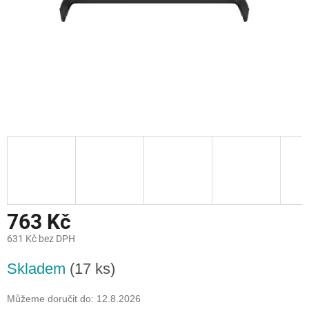
763 Kč
631 Kč bez DPH
Měrná
Skladem
(17 ks)
cena:
Můžeme doručit do:
12.8.2026