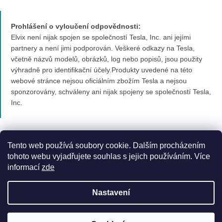
Prohlášení o vyloučení odpovědnosti:
Elvix není nijak spojen se společností Tesla, Inc. ani jejími
partnery a není jimi podporován. Veškeré odkazy na Tesla,
včetně názvů modelů, obrázků, log nebo popisů, jsou použity
výhradně pro identifikační účely.Produkty uvedené na této
webové stránce nejsou oficiálním zbožím Tesla a nejsou
sponzorovány, schváleny ani nijak spojeny se společností Tesla,
Inc.
Tento web používá soubory cookie. Dalším procházením
tohoto webu vyjadřujete souhlas s jejich používáním. Více
informací
zde
Vytvořil Shoptet Premium
Nastavení
Copyright 2026
Elvix.cz
. Všechna práva vyhrazena.
Upravit