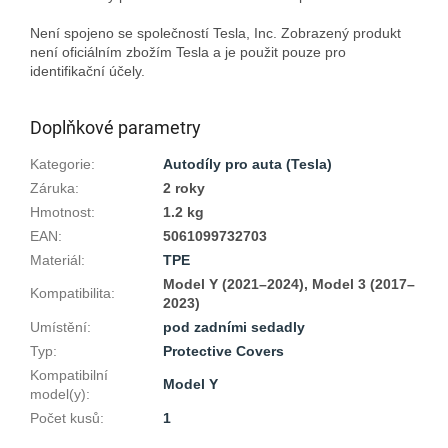
Není spojeno se společností Tesla, Inc. Zobrazený produkt 
není oficiálním zbožím Tesla a je použit pouze pro 
Doplňkové parametry
Kategorie
:
Autodíly pro auta (Tesla)
Záruka
:
2 roky
Hmotnost
:
1.2 kg
EAN
:
5061099732703
Materiál
:
TPE
Model Y (2021–2024), Model 3 (2017–
Kompatibilita
:
2023)
Umístění
:
pod zadními sedadly
Typ
:
Protective Covers
Kompatibilní
Model Y
model(y)
:
Počet kusů
:
1