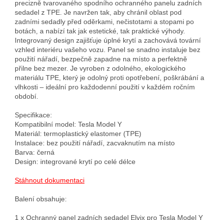
precizně tvarovaného spodního ochranného panelu zadních 
sedadel z TPE. Je navržen tak, aby chránil oblast pod 
zadními sedadly před oděrkami, nečistotami a stopami po 
botách, a nabízí tak jak estetické, tak praktické výhody. 
Integrovaný design zajišťuje úplné krytí a zachovává tovární 
vzhled interiéru vašeho vozu. Panel se snadno instaluje bez 
použití nářadí, bezpečně zapadne na místo a perfektně 
přilne bez mezer. Je vyroben z odolného, ekologického 
materiálu TPE, který je odolný proti opotřebení, poškrábání a 
vlhkosti – ideální pro každodenní použití v každém ročním 
období.

Specifikace:

Kompatibilní model: Tesla Model Y

Materiál: termoplastický elastomer (TPE)

Instalace: bez použití nářadí, zacvaknutím na místo

Barva: černá

Design: integrované krytí po celé délce

Stáhnout dokumentaci
Balení obsahuje:

1 х Ochranný panel zadních sedadel Elvix pro Tesla Model Y
