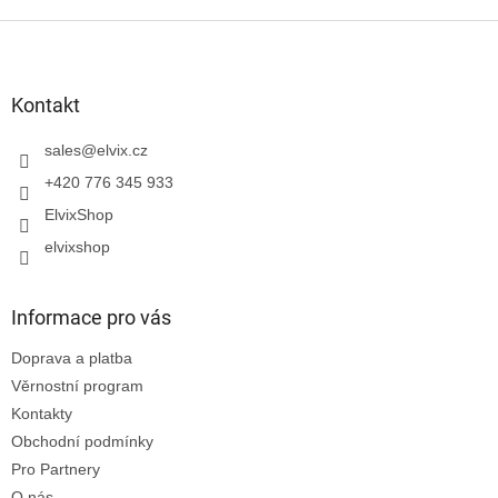
Z
á
p
a
Kontakt
t
í
sales
@
elvix.cz
+420 776 345 933
ElvixShop
elvixshop
Informace pro vás
Doprava a platba
Věrnostní program
Kontakty
Obchodní podmínky
Pro Partnery
O nás