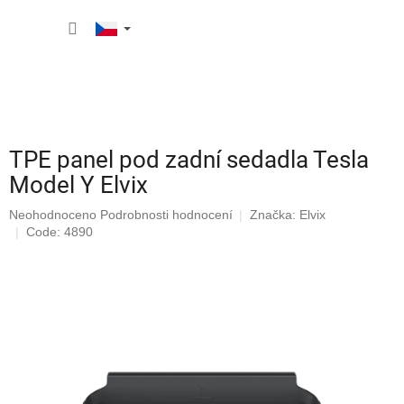
Přejít
NÁKUP
na
obsah
KOŠÍK
TPE panel pod zadní sedadla Tesla
Model Y Elvix
Průměrné
Neohodnoceno
Podrobnosti hodnocení
Značka:
Elvix
hodnocení
Code: 4890
produktu
je
0,0
z
5
hvězdiček.