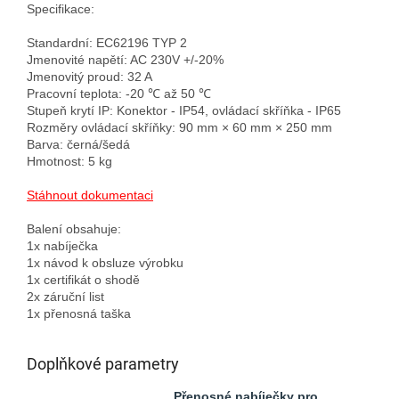
Specifikace:

Standardní: EC62196 TYP 2

Jmenovité napětí: AC 230V +/-20%

Jmenovitý proud: 32 A

Pracovní teplota: -20 ℃ až 50 ℃

Stupeň krytí IP: Konektor - IP54, ovládací skříňka - IP65

Rozměry ovládací skříňky: 90 mm × 60 mm × 250 mm

Barva: černá/šedá

Hmotnost: 5 kg

Stáhnout dokumentaci
Balení obsahuje:

1x nabíječka

1x návod k obsluze výrobku

1x certifikát o shodě

2x záruční list

Doplňkové parametry
Přenosné nabíječky pro