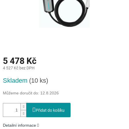
5 478 Kč
4 527 Kč bez DPH
Měrná
Skladem
(10 ks)
cena:
Můžeme doručit do:
12.8.2026
Přidat do košíku
Detailní informace