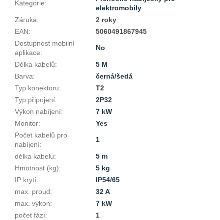
Kategorie
:
elektromobily
Záruka
:
2 roky
EAN
:
5060491867945
Dostupnost mobilní
No
aplikace
:
Délka kabelů
:
5 M
Barva
:
černá/šedá
Typ konektoru
:
T2
Typ připojení
:
2P32
Výkon nabíjení
:
7 kW
Monitor
:
Yes
Počet kabelů pro
1
nabíjení
:
délka kabelu
:
5 m
Hmotnost (kg)
:
5 kg
IP krytí
:
IP54/65
max. proud
:
32 A
max. výkon
:
7 kW
počet fází
:
1