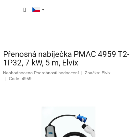
Přejít
NÁKUP
na
obsah
KOŠÍK
Přenosná nabíječka PMAC 4959 T2-
1P32, 7 kW, 5 m, Elvix
Průměrné
Neohodnoceno
Podrobnosti hodnocení
Značka:
Elvix
hodnocení
Code: 4959
produktu
je
0,0
z
5
hvězdiček.