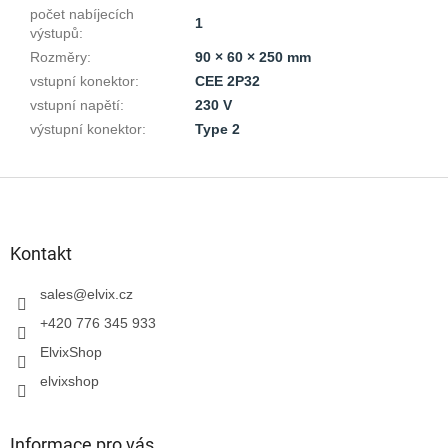
počet nabíjecích
1
výstupů
:
Rozměry
:
90 × 60 × 250 mm
vstupní konektor
:
CEE 2P32
vstupní napětí
:
230 V
výstupní konektor
:
Type 2
Z
á
p
a
Kontakt
t
í
sales
@
elvix.cz
+420 776 345 933
ElvixShop
elvixshop
Informace pro vás