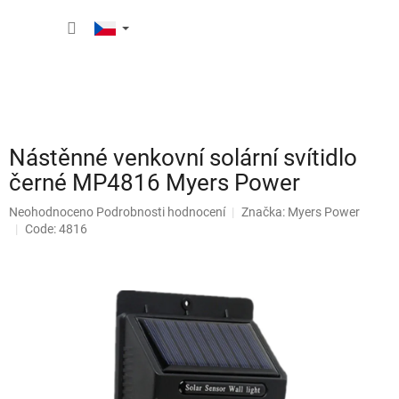
Přejít
NÁKUP
na
obsah
KOŠÍK
Nástěnné venkovní solární svítidlo
černé MP4816 Myers Power
Průměrné
Neohodnoceno
Podrobnosti hodnocení
Značka:
Myers Power
hodnocení
Code: 4816
produktu
je
0,0
z
5
hvězdiček.