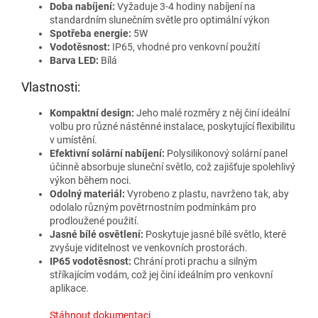
Doba nabíjení:
Vyžaduje 3-4 hodiny nabíjení na
standardním slunečním světle pro optimální výkon
Spotřeba energie:
5W
Vodotěsnost:
IP65, vhodné pro venkovní použití
Barva LED:
Bílá
Vlastnosti:
Kompaktní design:
Jeho malé rozměry z něj činí ideální
volbu pro různé nástěnné instalace, poskytující flexibilitu
v umístění.
Efektivní solární nabíjení:
Polysilikonový solární panel
účinně absorbuje sluneční světlo, což zajišťuje spolehlivý
výkon během noci.
Odolný materiál:
Vyrobeno z plastu, navrženo tak, aby
odolalo různým povětrnostním podmínkám pro
prodloužené použití.
Jasné bílé osvětlení:
Poskytuje jasné bílé světlo, které
zvyšuje viditelnost ve venkovních prostorách.
IP65 vodotěsnost:
Chrání proti prachu a silným
stříkajícím vodám, což jej činí ideálním pro venkovní
aplikace.
Stáhnout dokumentaci