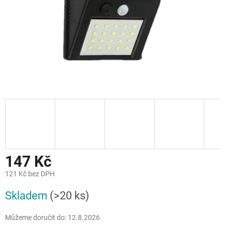
147 Kč
121 Kč bez DPH
Měrná
Skladem
(>20 ks)
cena:
Můžeme doručit do:
12.8.2026