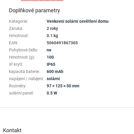
Doplňkové parametry
Kategorie
:
Venkovní solární osvětlení domu
Záruka
:
2 roky
Hmotnost
:
0.1 kg
EAN
:
5060491867365
Pohybové čidlo
:
ne
Hmotnost (g)
:
100
IP krytí
:
IP65
kapacita baterie
:
600 mAh
napájení / nabíjení
:
solární
Rozměry
:
97 × 125 × 50 mm
solární panel
:
0.5 W
Z
á
p
a
Kontakt