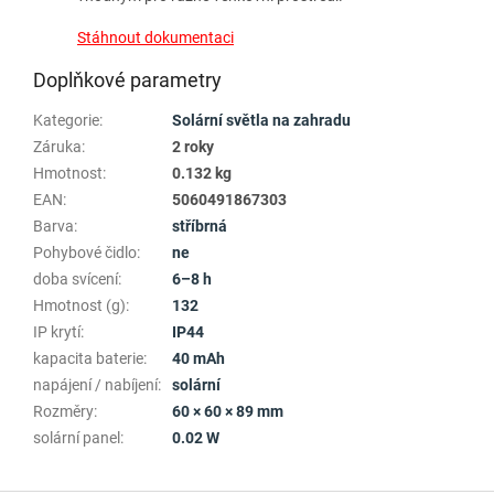
Stáhnout dokumentaci
Doplňkové parametry
Kategorie
:
Solární světla na zahradu
Záruka
:
2 roky
Hmotnost
:
0.132 kg
EAN
:
5060491867303
Barva
:
stříbrná
Pohybové čidlo
:
ne
doba svícení
:
6–8 h
Hmotnost (g)
:
132
IP krytí
:
IP44
kapacita baterie
:
40 mAh
napájení / nabíjení
:
solární
Rozměry
:
60 × 60 × 89 mm
solární panel
:
0.02 W