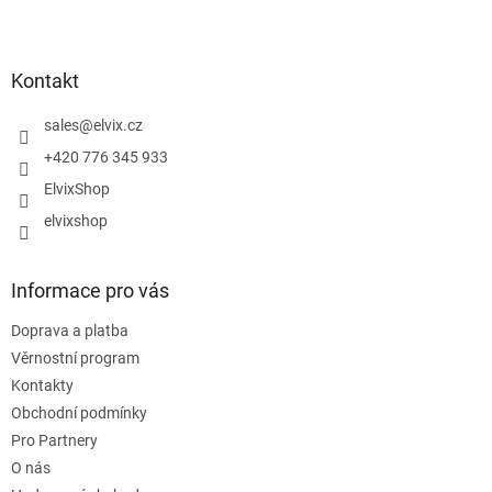
Z
á
p
a
Kontakt
t
í
sales
@
elvix.cz
+420 776 345 933
ElvixShop
elvixshop
Informace pro vás
Doprava a platba
Věrnostní program
Kontakty
Obchodní podmínky
Pro Partnery
O nás