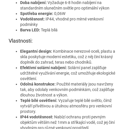
Doba nabíjení:
Vyžaduje 6-8 hodin nabíjení na
standardním slunečním světle pro optimální výkon
Spotřeba energie:
0,06W
Vodotěsnost:
IP44, vhodné pro mírné venkovní
podmínky
Barva LED:
Teplá bílá
Vlastnosti:
Elegantní design:
Kombinace nerezové oceli, plastu a
skla poskytuje moderní estetiku, což z něj činí krásný
doplněk do zahrad, teras nebo chodníků.
Efektivní solární nabíjení:
Solární panel zajišťuje
udržitelné využívání energie, což umožňuje ekologické
osvětlení.
Odolná konstrukce:
Použité materiály jsou navrženy
tak, aby odolaly venkovním podmínkám, což zajišťuje
dlouhou životnost a výkon.
Teplé bílé osvětlení:
Vyzařuje teplé bílé světlo, čímž
vytváří přívětivou a útulnou atmosféru pro venkovní
prostory.
IP44 vodotěsnost:
Nabízí ochranu proti pevným
objektům větším než 1mm a stříkající vodě, což jej činí
vhodným pro různé venkovní prostředí.