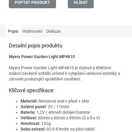
POPTAT PRODUKT
HLÍDAT
Popis
Hodnocení
Diskuze
Detailní popis produktu
Myers Power Garden Light MP4810
Myers Power Garden Light MP4810 je stylové a efektivní
solární závěsné svítidlo určené k vylepšení venkovní estetiky a
zároveň poskytující spolehlivé osvětlení.
Klíčové specifikace:
Materiál:
Nerezová ocel + plast + sklo
Solární panel:
2V / 11mAh
Baterie:
1,2V / 40mAh dobíjecí baterie
Velikost:
60mm x 60mm x 89mm (D x Š x V)
Hmotnost:
132g
Doba svícení:
Až 6-8 hodin na plné nabití