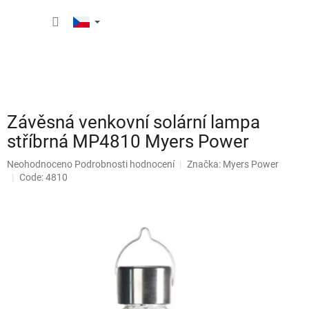
Přejít
NÁKUP
na
obsah
KOŠÍK
Závěsná venkovní solární lampa
stříbrná MP4810 Myers Power
Průměrné
Neohodnoceno
Podrobnosti hodnocení
Značka:
Myers Power
hodnocení
Code: 4810
produktu
je
0,0
z
5
hvězdiček.