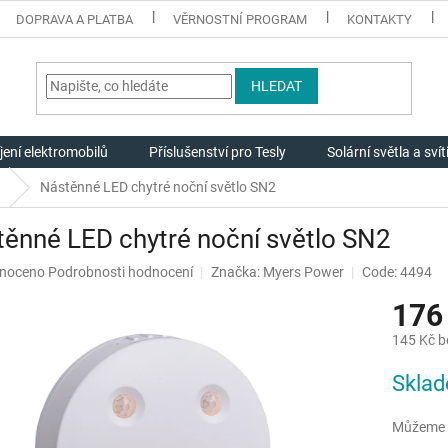
DOPRAVA A PLATBA
VĚRNOSTNÍ PROGRAM
KONTAKTY
HLEDAT
jení elektromobilů
Příslušenství pro Tesly
Solární světla a svít
Nástěnné LED chytré noční světlo SN2
ěnné LED chytré noční světlo SN2
né
noceno
Podrobnosti hodnocení
Značka:
Myers Power
Code: 4494
ení
176
u
145 Kč 
Měrná
Skla
cena:
ek.
Můžeme d