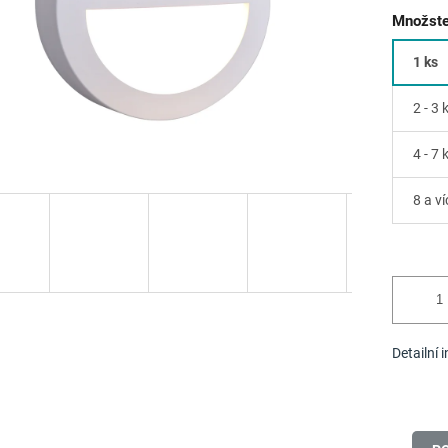
Množste
1 ks
2 - 3 
4 - 7 
8 a ví
Detailní 