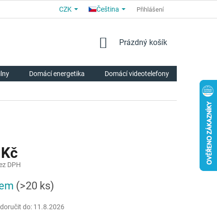
CZK
Čeština
OBCHODNÍ PODMÍNKY
PRO PARTNERY
Přihlášení
O NÁS
HODNOCE
NÁKUPNÍ
Prázdný košík
KOŠÍK
ilny
Domácí energetika
Domácí videotelefony
Chytrá p
 Kč
bez DPH
dem
(>20 ks)
oručit do:
11.8.2026