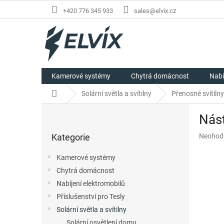
Přejít
+420 776 345 933
sales@elvix.cz
na
obsah
Kamerové systémy
Chytrá domácnost
Nabí
Domů
Solární světla a svítilny
Přenosné svítilny
P
Nást
o
Přeskočit
s
Průměr
Kategorie
Neohod
kategorie
t
hodnoc
r
produkt
Kamerové systémy
a
je
Chytrá domácnost
n
0,0
z
Nabíjení elektromobilů
n
5
í
Příslušenství pro Tesly
hvězdič
p
Solární světla a svítilny
a
Solární osvětlení domu