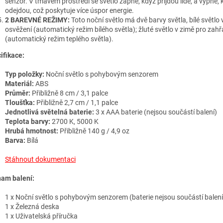
senzor. V tmavém prostředí se světlo zapne, když přijdou lidé, a vypne, 
odejdou, což poskytuje více úspor energie.
2 BAREVNÉ REŽIMY:
Toto noční světlo má dvě barvy světla, bílé světlo v
osvěžení (automatický režim bílého světla); žluté světlo v zimě pro zahř
(automatický režim teplého světla).
ifikace:
Typ položky:
Noční světlo s pohybovým senzorem
Materiál:
ABS
Průměr:
Přibližně 8 cm / 3,1 palce
Tloušťka:
Přibližně 2,7 cm / 1,1 palce
Jednotlivá světelná baterie:
3 x AAA baterie (nejsou součástí balení)
Teplota barvy:
2700 K, 5000 K
Hrubá hmotnost:
Přibližně 140 g / 4,9 oz
Barva:
Bílá
Stáhnout dokumentaci
am balení:
1 x Noční světlo s pohybovým senzorem (baterie nejsou součástí balení
1 x Železná deska
1 x Uživatelská příručka