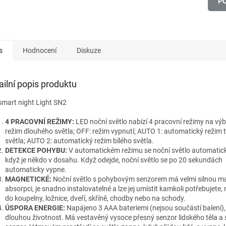
P
s
Hodnocení
Diskuze
ailní popis produktu
smart night Light SN2
4 PRACOVNÍ REŽIMY:
LED noční světlo nabízí 4 pracovní režimy na výb
režim dlouhého světla; OFF: režim vypnutí; AUTO 1: automatický režim 
světla; AUTO 2: automatický režim bílého světla.
DETEKCE POHYBU:
V automatickém režimu se noční světlo automatic
když je někdo v dosahu. Když odejde, noční světlo se po 20 sekundách
automaticky vypne.
MAGNETICKÉ:
Noční světlo s pohybovým senzorem má velmi silnou m
absorpci, je snadno instalovatelné a lze jej umístit kamkoli potřebujete,
do koupelny, ložnice, dveří, skříně, chodby nebo na schody.
ÚSPORA ENERGIE:
Napájeno 3 AAA bateriemi (nejsou součástí balení)
dlouhou životnost. Má vestavěný vysoce přesný senzor lidského těla a 