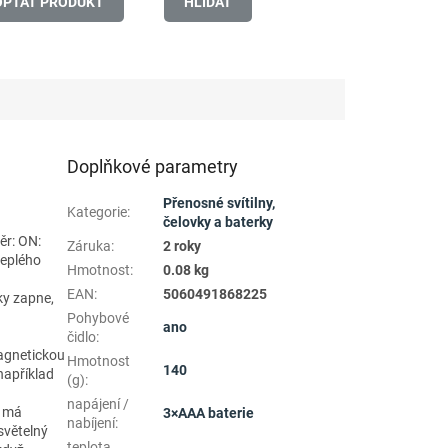
OPTAT PRODUKT
HLÍDAT
Doplňkové parametry
Přenosné svítilny,
Kategorie
:
čelovky a baterky
ěr: ON:
Záruka
:
2 roky
teplého
Hmotnost
:
0.08 kg
EAN
:
5060491868225
ky zapne,
Pohybové
ano
čidlo
:
agnetickou
Hmotnost
140
 například
(g)
:
napájení /
, má
3×AAA baterie
nabíjení
:
světelný
teplota