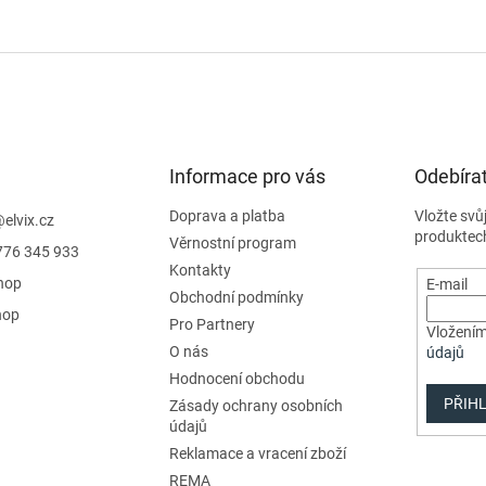
Informace pro vás
Odebírat
Doprava a platba
Vložte svů
@
elvix.cz
produktec
Věrnostní program
776 345 933
Kontakty
hop
E-mail
Obchodní podmínky
hop
Pro Partnery
Vložením
O nás
údajů
Hodnocení obchodu
PŘIHL
Zásady ochrany osobních
údajů
Reklamace a vracení zboží
REMA