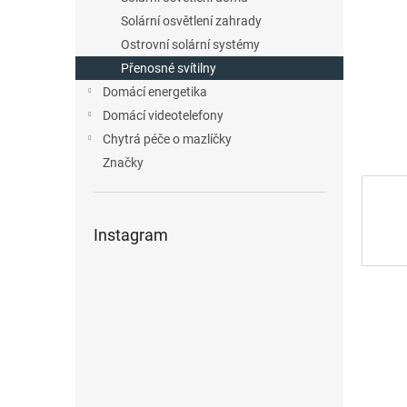
n
Solární osvětlení zahrady
e
Ostrovní solární systémy
l
Přenosné svítilny
Domácí energetika
Domácí videotelefony
Chytrá péče o mazlíčky
Značky
Instagram