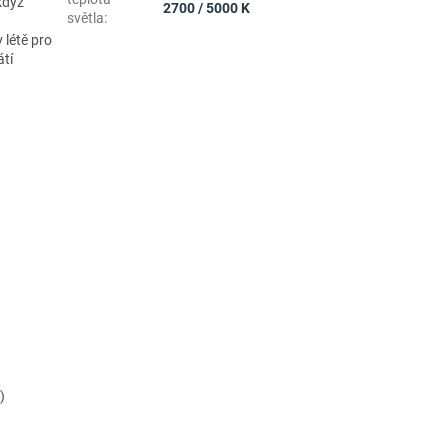
když
2700 / 5000 K
světla
:
 létě pro
átí
)