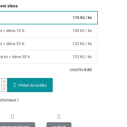
vní sleva
176 Kč
/ ks
ks = sleva 15 %
150 Kč
/ ks
ks = sleva 25 %
132 Kč
/ ks
ce ks = sleva 30 %
123 Kč
/ ks
Ušetříte
0 Kč
Přidat do košíku
informace