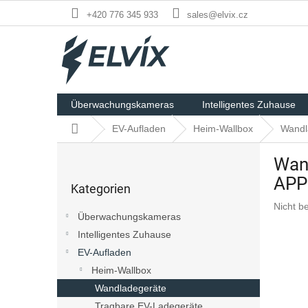
Zum
+420 776 345 933
sales@elvix.cz
Inhalt
springen
Überwachungskameras
Intelligentes Zuhause
Startseite
EV-Aufladen
Heim-Wallbox
Wandl
S
Wan
e
Kategorien
i
APP 
Kategorien
überspringen
t
Die
Nicht b
e
Überwachungskameras
durchsch
n
Produk
Intelligentes Zuhause
l
ist
EV-Aufladen
e
0,0
i
Heim-Wallbox
von
s
5
Wandladegeräte
Sternen
t
Tragbare EV-Ladegeräte