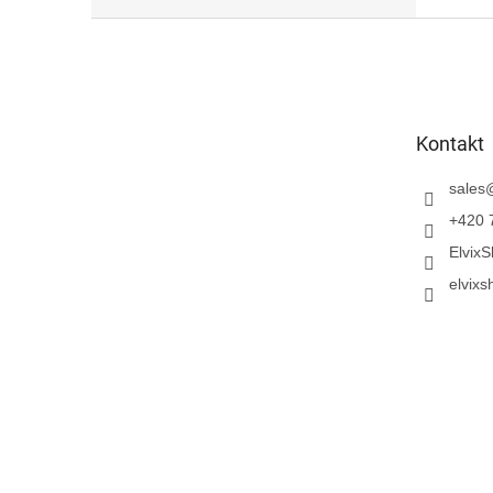
F
u
ß
z
e
Kontakt
i
l
sales
e
+420 
Elvix
elvixs