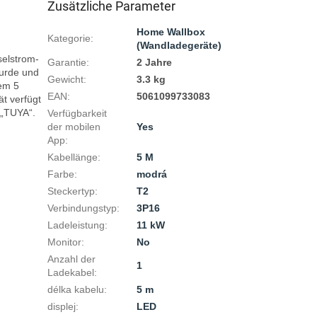
Zusätzliche Parameter
Home Wallbox
Kategorie
:
(Wandladegeräte)
selstrom-
Garantie
:
2 Jahre
urde und 
Gewicht
:
3.3 kg
em 5 
EAN
:
5061099733083
 verfügt 
„TUYA“.

Verfügbarkeit
der mobilen
Yes
App
:
Kabellänge
:
5 M
Farbe
:
modrá
Steckertyp
:
T2
Verbindungstyp
:
3P16
Ladeleistung
:
11 kW
Monitor
:
No
Anzahl der
1
Ladekabel
:
délka kabelu
:
5 m
displej
:
LED