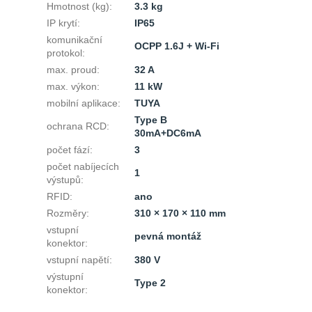
Hmotnost (kg)
:
3.3 kg
IP krytí
:
IP65
komunikační
OCPP 1.6J + Wi-Fi
protokol
:
max. proud
:
32 A
max. výkon
:
11 kW
mobilní aplikace
:
TUYA
Type B
ochrana RCD
:
30mA+DC6mA
počet fází
:
3
počet nabíjecích
1
výstupů
:
RFID
:
ano
Rozměry
:
310 × 170 × 110 mm
vstupní
pevná montáž
konektor
:
vstupní napětí
:
380 V
výstupní
Type 2
konektor
: