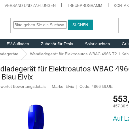
VERSAND UND ZAHLUNGEN
TREUEPROGRAMM
KONTAK
SUCHEN
EV-Aufladen
Zubehör für Tesla
Solarleuchten
Grü
adegeräte
Wandladegerät für Elektroautos WBAC 4966 T2 1 Kabe
dladegerät für Elektroautos WBAC 496
Blau Elvix
ewertet
Bewertungsdetails
Marke:
Elvix
Code: 4966-BLUE
nittliche
553
tbewertung
457,30 €
Verkaufsp
Auf L
.