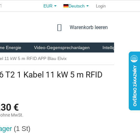
EUR
Deutsch
TE
ALLGEMEINE GESCHÄFTSBEDINGUNGEN
Login
FÜR PARTNE
WARENKORB
Warenkorb leeren
ne Energie
Video-Gegensprechanlagen
Intelligente Tierpfl
l 11 kW 5 m RFID APP Blau Elvix
6 T2 1 Kabel 11 kW 5 m RFID
,30 €
 ohne MwSt.
reis:
ager
(1 St)