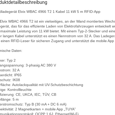
duktdetailbeschreibung
ladegerät Elvix WBAC 4966 T2 1 Kabel 11 kW 5 m RFID-App

Elvix WBAC 4966 T2 ist ein vielseitiges, an der Wand montiertes Wech
gerät, das für das effiziente Laden von Elektrofahrzeugen entwickelt w
 maximale Leistung von 11 kW bietet. Mit einem Typ-2-Stecker und ein
r langen Kabel unterstützt es einen Nennstrom von 32 A. Das Ladegerät
 einen RFID-Leser für sicheren Zugang und unterstützt die mobile App 
nische Daten:

ker: Typ 2

angsspannung: 3-phasig AC 380 V

strom: 32 A

erdicht: IP65

schutz: IK08

fläche: Autolackqualität mit UV-Schutzbeschichtung

ige: Kontrollleuchte

ifizierung: CE, UKCA, IEC, TÜV, CB

llänge: 5 m

erstromschutz: Typ B (30 mA + DC 6 mA)

ektivität: 2 Magnetkarten + mobile App „TUYA”

unikationsprotokoll: OCPP 1.6J, Ethernet/Wi-Fi
