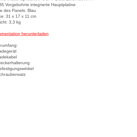
5 Vorgebohrte integrierte Hauptplatine

e des Panels: Blau

e: 31 x 17 x 11 cm

cht: 3,3 kg

mentation herunterladen
erumfang:

adegerät

adekabel

teckerhalterung

efestigungswinkel
