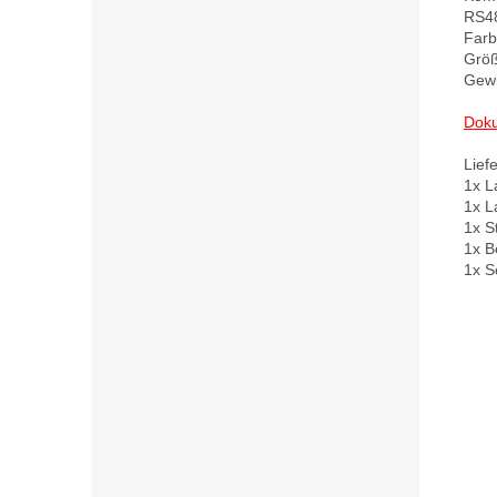
RS48
Farb
Größ
Gewi
Doku
Lief
1x L
1x L
1x S
1x B