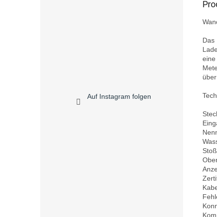
Pro
Wand
Das 
Lade
eine
Mete
über
Tech
Auf Instagram folgen
Stec
Eing
Nenn
Wass
Stoß
Ober
Anze
Zert
Kabe
Fehl
Konn
Komm