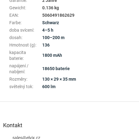
Garantie
:
2 Jahre
Gewicht
:
0.136 kg
EAN
:
5060491862629
Farbe
:
Schwarz
doba svícení
:
4–5 h
dosah
:
100–200 m
Hmotnost (g)
:
136
kapacita
1800 mAh
baterie
:
napájení /
18650 baterie
nabíjení
:
Rozměry
:
130 × 29 × 35 mm
světelný tok
:
600 lm
F
u
ß
z
Kontakt
e
i
sales
@
elvix.cz