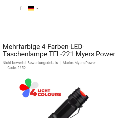
Zum
WARE
Inhalt
springen
Mehrfarbige 4-Farben-LED-
Taschenlampe TFL-221 Myers Power
Die
Nicht bewertet
Bewertungsdetails
Marke:
Myers Power
durchschnittliche
Code: 2652
Produktbewertung
ist
0,0
von
5
Sternen.