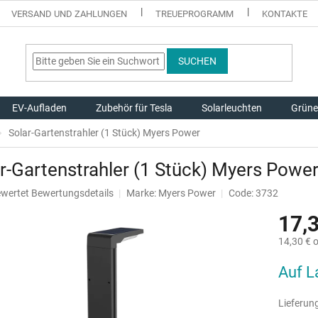
VERSAND UND ZAHLUNGEN
TREUEPROGRAMM
KONTAKTE
SUCHEN
EV-Aufladen
Zubehör für Tesla
Solarleuchten
Grüne
Solar-Gartenstrahler (1 Stück) Myers Power
r-Gartenstrahler (1 Stück) Myers Powe
ewertet
Bewertungsdetails
Marke:
Myers Power
Code: 3732
hnittliche
17,
tbewertung
14,30 € 
Verkaufsp
Auf L
.
Lieferung