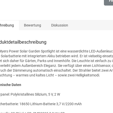
F
hreibung
Bewertung
Diskussion
duktdetailbeschreibung
Myers Power Solar Garden Spotlight ist eine wasserdichte LED-Außenleuch
 Solarbatterie mit integriertem Akku betrieben wird. Er ist vielseitig einse
et sich daher für Gärten, Parks und Innenhöfe. Die Leuchte ist einfach zu i
verleiht jedem Außenbereich Eleganz. Sie verfügt über einen Lichtsensor, d
ruch der Dämmerung automatisch einschaltet. Der Strahler bietet zwei Ar
uchtung – warmes und kaltes Licht – sowie zwei Helligkeitsmodi.
nische Daten
panel: Polykristallines Silizium, 5 V, 2 W
cherbatterie: 18650 Lithium-Batterie 3,7 V/2200 mAh