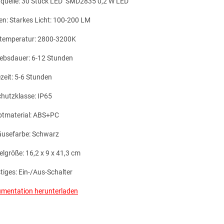
tquelle: 30 Stück LED SMD2835 0,2 W LED
n: Starkes Licht: 100-200 LM
temperatur: 2800-3200K
iebsdauer: 6-12 Stunden
zeit: 5-6 Stunden
chutzklasse: IP65
tmaterial: ABS+PC
usefarbe: Schwarz
elgröße: 16,2 x 9 x 41,3 cm
tiges: Ein-/Aus-Schalter
mentation herunterladen