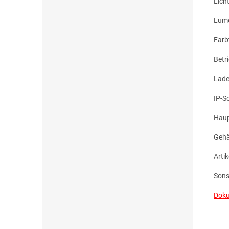
Lich
Lume
Farb
Betr
Lade
IP-S
Haup
Gehä
Artik
Sons
Doku