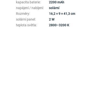
kapacita baterie
:
2200 mAh
napájení / nabíjení
:
solární
Rozměry
:
16,2 × 9 × 41,3 cm
solární panel
:
2 W
teplota světla
:
2800–3200 K