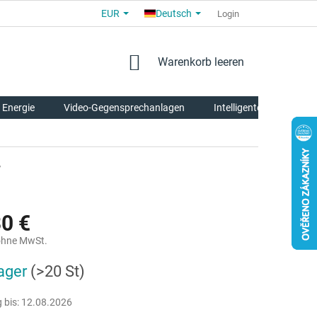
EUR
Deutsch
ALLGEMEINE GESCHÄFTSBEDINGUNGEN
FÜR PARTNER
Login
ÜBE
WARENKORB
Warenkorb leeren
 Energie
Video-Gegensprechanlagen
Intelligente Tierpflege
r
30 €
ohne MwSt.
reis:
ager
(>20 St)
 bis:
12.08.2026