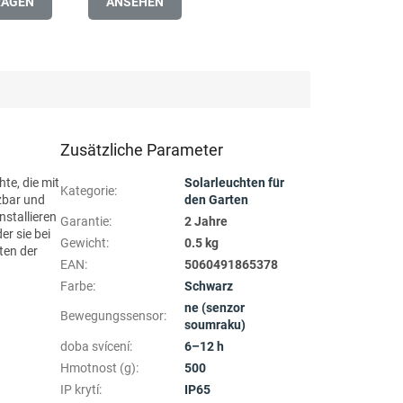
RAGEN
ANSEHEN
Zusätzliche Parameter
te, die mit
Solarleuchten für
Kategorie
:
tzbar und
den Garten
nstallieren
Garantie
:
2 Jahre
er sie bei
Gewicht
:
0.5 kg
ten der
EAN
:
5060491865378
Farbe
:
Schwarz
ne (senzor
Bewegungssensor
:
soumraku)
doba svícení
:
6–12 h
Hmotnost (g)
:
500
IP krytí
:
IP65