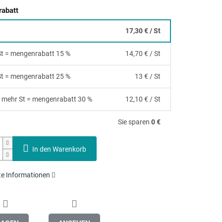
abatt
17,30 €
/ St
 St = mengenrabatt 15 %
14,70 €
/ St
 St = mengenrabatt 25 %
13 €
/ St
 mehr St = mengenrabatt 30 %
12,10 €
/ St
Sie sparen
0 €
In den Warenkorb
rte Informationen