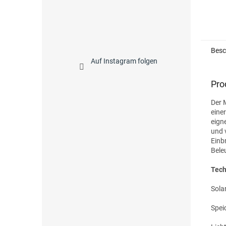
Besc
Auf Instagram folgen
Pro
Der 
einer
eign
und 
Einb
Bele
Tech
Solar
Spei