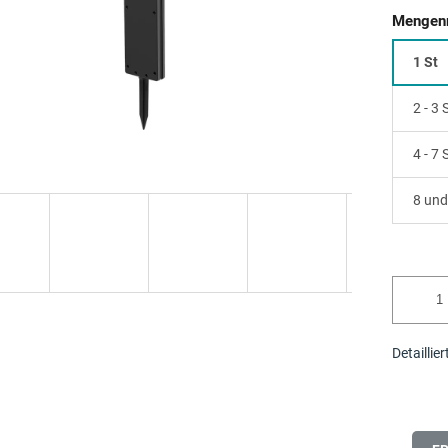
Mengenr
1 St
2 - 3
4 - 7
8 und
Detaillie