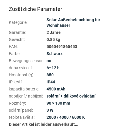
Zusätzliche Parameter
Solar-Außenbeleuchtung für
Kategorie
:
Wohnhäuser
Garantie
:
2 Jahre
Gewicht
:
0.85 kg
EAN
:
5060491865453
Farbe
:
Schwarz
Bewegungssensor
:
no
doba svícení
:
6–12 h
Hmotnost (g)
:
850
IP krytí
:
IP44
kapacita baterie
:
4500 mAh
napájení / nabíjení
:
solární + dálkové ovládání
Rozměry
:
90 × 180 mm
solární panel
:
3 W
teplota světla
:
2000 / 4000 / 6000 K
Dieser Artikel ist leider ausverkauft…