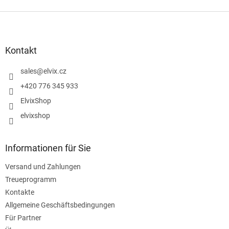
F
u
ß
z
Kontakt
e
i
sales
@
elvix.cz
l
+420 776 345 933
e
ElvixShop
elvixshop
Informationen für Sie
Versand und Zahlungen
Treueprogramm
Kontakte
Allgemeine Geschäftsbedingungen
Für Partner