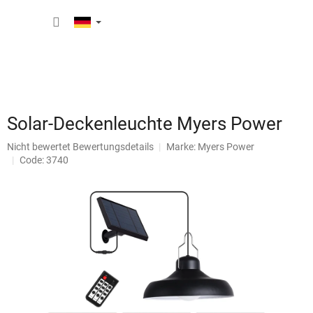
Zum
WARE
Inhalt
springen
Solar-Deckenleuchte Myers Power
Die
Nicht bewertet
Bewertungsdetails
Marke:
Myers Power
durchschnittliche
Code: 3740
Produktbewertung
ist
0,0
von
5
Sternen.