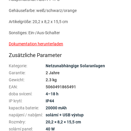
Gehäusefarbe: weiß/schwarz/orange
Artikelgröße: 20,2 x 8,2 x 15,5 cm
Sonstiges: Ein-/Aus-Schalter
Dokumentation herunterladen
Zusätzliche Parameter
Kategorie
:
Netzunabhängige Solaranlagen
Garantie
:
2 Jahre
Gewicht
:
2.3 kg
EAN
:
5060491865491
doba svícení
:
4–18 h
IP krytí
:
IP44
kapacita baterie
:
20000 mAh
napájení / nabíjení
:
solární + USB výstup
Rozměry
:
20,2 × 8,2 × 15,5 cm
solární panel
:
40 W