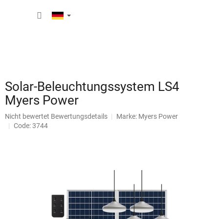
Zum
WARE
Inhalt
springen
Solar-Beleuchtungssystem LS4
Myers Power
Die
Nicht bewertet
Bewertungsdetails
Marke:
Myers Power
durchschnittliche
Code: 3744
Produktbewertung
ist
0,0
von
5
Sternen.