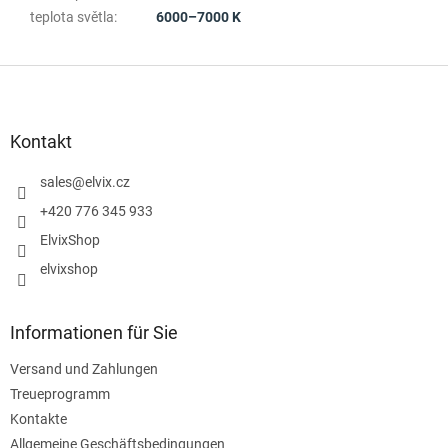
teplota světla
:
6000–7000 K
F
u
ß
z
Kontakt
e
i
sales
@
elvix.cz
l
+420 776 345 933
e
ElvixShop
elvixshop
Informationen für Sie
Versand und Zahlungen
Treueprogramm
Kontakte
Allgemeine Geschäftsbedingungen