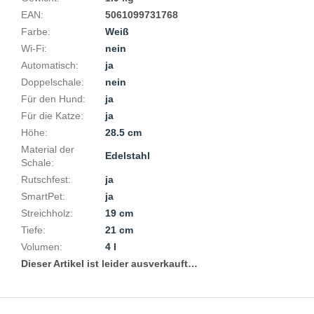
EAN
:
5061099731768
Farbe
:
Weiß
Wi-Fi
:
nein
Automatisch
:
ja
Doppelschale
:
nein
Für den Hund
:
ja
Für die Katze
:
ja
Höhe
:
28.5 cm
Material der
Edelstahl
Schale
:
Rutschfest
:
ja
SmartPet
:
ja
Streichholz
:
19 cm
Tiefe
:
21 cm
Volumen
:
4 l
Dieser Artikel ist leider ausverkauft…
F