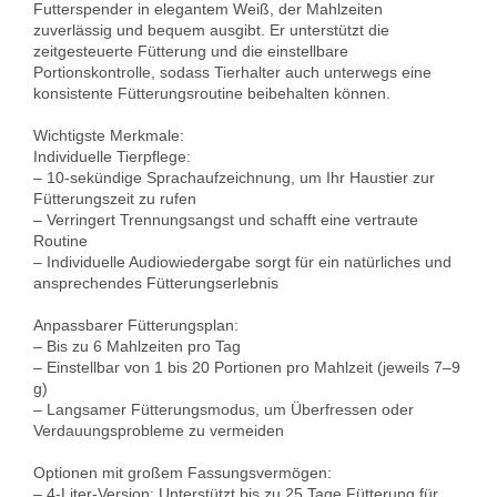
Futterspender in elegantem Weiß, der Mahlzeiten 
zuverlässig und bequem ausgibt. Er unterstützt die 
zeitgesteuerte Fütterung und die einstellbare 
Portionskontrolle, sodass Tierhalter auch unterwegs eine 
konsistente Fütterungsroutine beibehalten können.

Wichtigste Merkmale:

Individuelle Tierpflege:

– 10-sekündige Sprachaufzeichnung, um Ihr Haustier zur 
Fütterungszeit zu rufen

– Verringert Trennungsangst und schafft eine vertraute 
Routine

– Individuelle Audiowiedergabe sorgt für ein natürliches und 
ansprechendes Fütterungserlebnis

Anpassbarer Fütterungsplan:

– Bis zu 6 Mahlzeiten pro Tag

– Einstellbar von 1 bis 20 Portionen pro Mahlzeit (jeweils 7–9 
g)

– Langsamer Fütterungsmodus, um Überfressen oder 
Verdauungsprobleme zu vermeiden

Optionen mit großem Fassungsvermögen:

– 4-Liter-Version: Unterstützt bis zu 25 Tage Fütterung für 