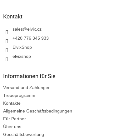
u
ß
z
Kontakt
e
i
sales
@
elvix.cz
l
+420 776 345 933
e
ElvixShop
elvixshop
Informationen für Sie
Versand und Zahlungen
Treueprogramm
Kontakte
Allgemeine Geschäftsbedingungen
Für Partner
Über uns
Geschäftsbewertung