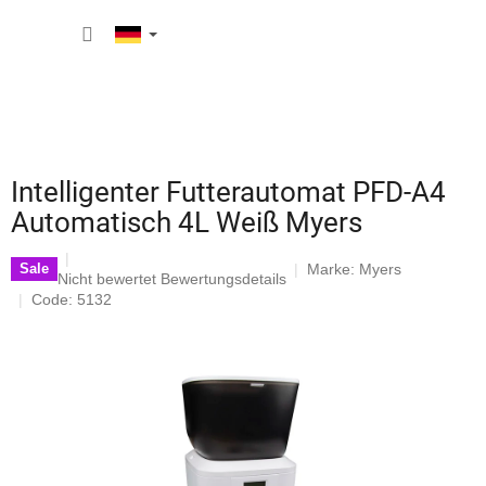
Zum
WARE
Inhalt
springen
Intelligenter Futterautomat PFD-A4
Automatisch 4L Weiß Myers
Marke:
Myers
Sale
Die
Nicht bewertet
Bewertungsdetails
durchschnittliche
Code: 5132
Produktbewertung
ist
0,0
von
5
Sternen.