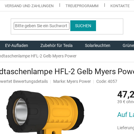
VERSAND UND ZAHLUNGEN
TREUEPROGRAMM
KONTAKTE
SUCHEN
EV-Aufladen
Zubehör für Tesla
Solarleuchten
Grüne
dtaschenlampe HFL-2 Gelb Myers Power
dtaschenlampe HFL-2 Gelb Myers Pow
ewertet
Bewertungsdetails
Marke:
Myers Power
Code: 4057
hnittliche
47,
tbewertung
39 € ohn
Verkaufsp
Auf L
.
Lieferung