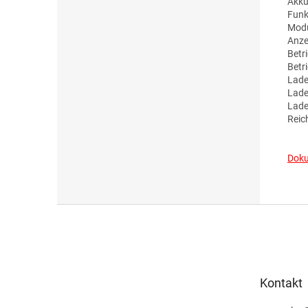
Akku
Funk
Modu
Anze
Betr
Betr
Lade
Lade
Lade
Reic
Doku
F
u
ß
z
e
Kontakt
i
l