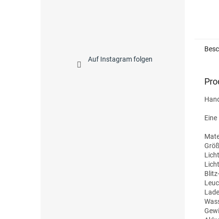
Besc
Auf Instagram folgen
Pro
Hand
Eine
Mate
Größ
Lich
Licht
Blit
Leuc
Lade
Wass
Gewi