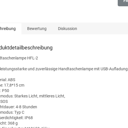
F
hreibung
Bewertung
Diskussion
duktdetailbeschreibung
taschenlampe HFL-2
 leistungsstarke und zuverlässige Handtaschenlampe mit USB-Aufladung
rial: ABS
e: 17,8*15 cm
t: P50
modus: Starkes Licht, mittleres Licht,
z-SOS
htdauer: 4-8 Stunden
modus: Typ C
erdichtigkeit: IP68
cht: 368 g