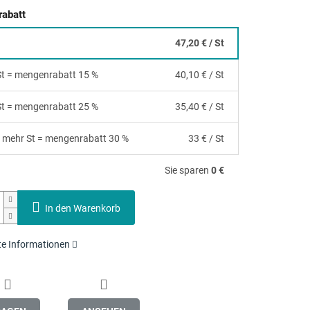
abatt
47,20 €
/ St
 St = mengenrabatt 15 %
40,10 €
/ St
 St = mengenrabatt 25 %
35,40 €
/ St
 mehr St = mengenrabatt 30 %
33 €
/ St
Sie sparen
0 €
In den Warenkorb
rte Informationen