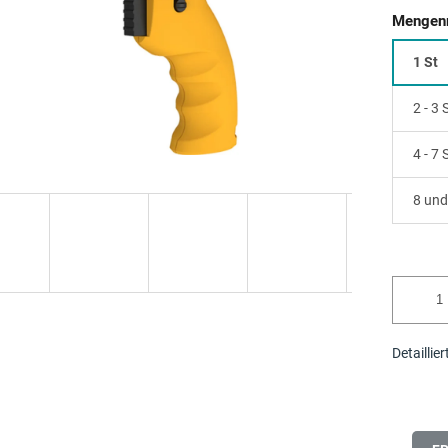
Mengenr
1 St
2 - 3
4 - 7
8 und
Detaillie