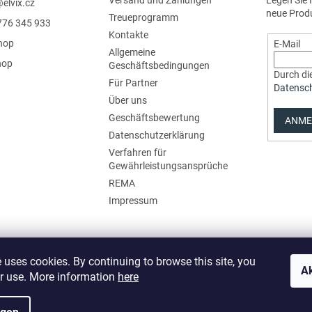
Versand und Zahlungen
Legen Sie 
@
elvix.cz
neue Prod
Treueprogramm
776 345 933
Kontakte
hop
E-Mail
Allgemeine
hop
Geschäftsbedingungen
Durch die
Für Partner
Datensc
Über uns
Geschäftsbewertung
ANME
Datenschutzerklärung
Verfahren für
Gewährleistungsansprüche
REMA
Impressum
 uses cookies. By continuing to browse this site, you
Ak
ir use. More information
here