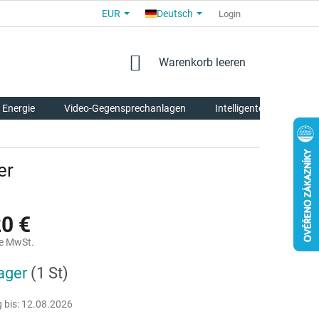
EUR
Deutsch
ALLGEMEINE GESCHÄFTSBEDINGUNGEN
FÜR PARTNER
Login
ÜBE
WARENKORB
Warenkorb leeren
 Energie
Video-Gegensprechanlagen
Intelligente Tierpflege
er
20 €
e MwSt.
reis:
ager
(1 St)
 bis:
12.08.2026