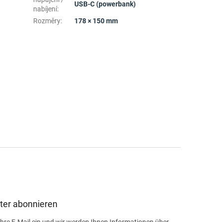
USB-C (powerbank)
nabíjení
:
Rozměry
:
178 × 150 mm
ter abonnieren