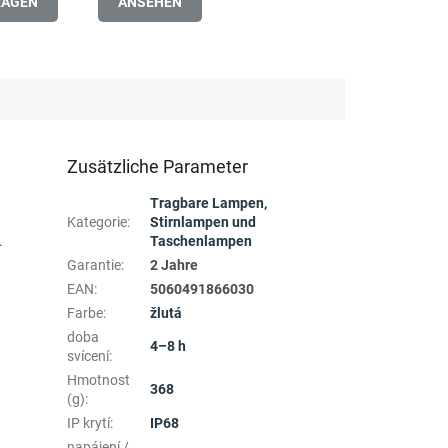
RAGEN
ANSEHEN
Zusätzliche Parameter
Tragbare Lampen,
Kategorie
:
Stirnlampen und
.
Taschenlampen
Garantie
:
2 Jahre
EAN
:
5060491866030
Farbe
:
žlutá
doba
4–8 h
svícení
:
Hmotnost
368
(g)
:
IP krytí
:
IP68
napájení /