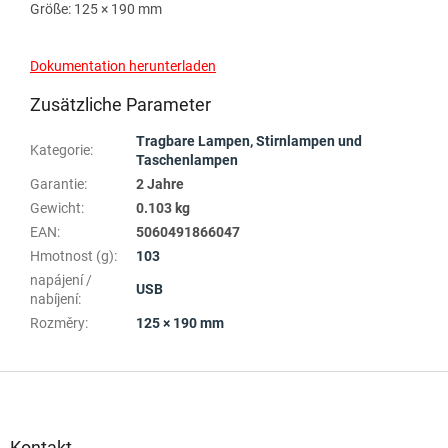
Größe: 125 × 190 mm
Dokumentation herunterladen
Zusätzliche Parameter
Tragbare Lampen, Stirnlampen und
Kategorie
:
Taschenlampen
Garantie
:
2 Jahre
Gewicht
:
0.103 kg
EAN
:
5060491866047
Hmotnost (g)
:
103
napájení /
USB
nabíjení
:
Rozměry
:
125 × 190 mm
F
u
ß
z
Kontakt