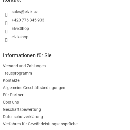
e
i
sales
@
elvix.cz
l
+420 776 345 933
e
ElvixShop
elvixshop
Informationen für Sie
Versand und Zahlungen
Treueprogramm
Kontakte
Allgemeine Geschäftsbedingungen
Für Partner
Über uns
Geschäftsbewertung
Datenschutzerklärung
Verfahren für Gewährleistungsansprüche