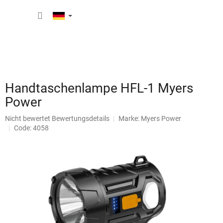
Zum
WARE
Inhalt
springen
Handtaschenlampe HFL-1 Myers
Power
Die
Nicht bewertet
Bewertungsdetails
Marke:
Myers Power
durchschnittliche
Code: 4058
Produktbewertung
ist
0,0
von
5
Sternen.