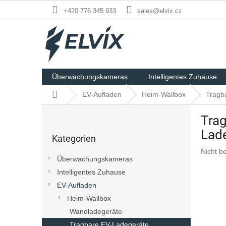
Zum
+420 776 345 933
sales@elvix.cz
Inhalt
springen
Überwachungskameras
Intelligentes Zuhause
Startseite
EV-Aufladen
Heim-Wallbox
Tragb
S
Trag
e
Kategorien
i
Lade
Kategorien
überspringen
t
Die
Nicht b
e
Überwachungskameras
durchsch
n
Produk
Intelligentes Zuhause
l
ist
EV-Aufladen
e
0,0
i
Heim-Wallbox
von
s
5
Wandladegeräte
Sternen
t
Tragbare EV-Ladegeräte