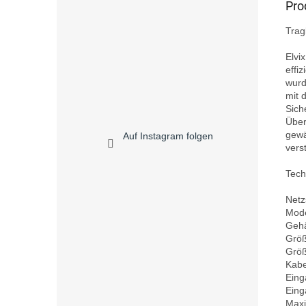
Pro
Trag
Elvi
effi
wurd
mit 
Sich
Über
gewä
Auf Instagram folgen
vers
Tech
Netz
Mode
Gehä
Größ
Größ
Kabe
Eing
Eing
Maxi