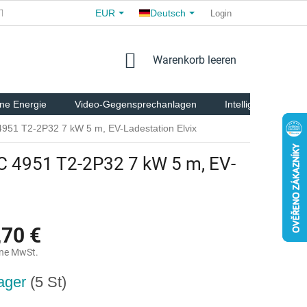
EUR
Deutsch
TE
ALLGEMEINE GESCHÄFTSBEDINGUNGEN
Login
FÜR PARTNE
WARENKORB
Warenkorb leeren
ne Energie
Video-Gegensprechanlagen
Intelligente Tierpfl
4951 T2-2P32 7 kW 5 m, EV-Ladestation Elvix
C 4951 T2-2P32 7 kW 5 m, EV-
,70 €
ne MwSt.
reis:
ager
(5 St)