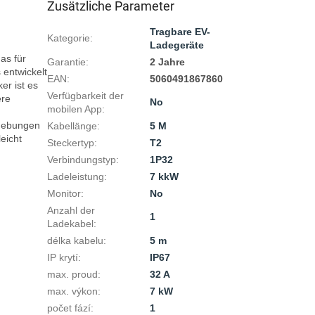
Zusätzliche Parameter
Tragbare EV-
Kategorie
:
Ladegeräte
s für 
Garantie
:
2 Jahre
entwickelt 
EAN
:
5060491867860
r ist es 
Verfügbarkeit der
re 
No
mobilen App
:
gebungen 
Kabellänge
:
5 M
icht 
Steckertyp
:
T2
Verbindungstyp
:
1P32
Ladeleistung
:
7 kkW
Monitor
:
No
Anzahl der
1
Ladekabel
:
délka kabelu
:
5 m
IP krytí
:
IP67
max. proud
:
32 A
max. výkon
:
7 kW
počet fází
:
1