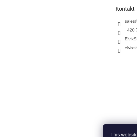
e
Kontakt
i
l
sales
e
+420 
Elvix
elvixs
This website