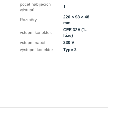
počet nabíjecích
1
výstupů
:
220 × 98 × 48
Rozměry
:
mm
CEE 32A (1-
vstupní konektor
:
fáze)
vstupní napětí
:
230 V
výstupní konektor
:
Type 2