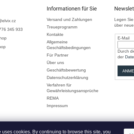
Informationen für Sie
Newslet
Versand und Zahlungen
Legen Sie 
@
elvix.cz
über neue
Treueprogramm
776 345 933
Kontakte
Shop
E-Mail
Allgemeine
hop
Geschäftsbedingungen
Durch di
Für Partner
der
Date
Über uns
Geschäftsbewertung
ANME
Datenschutzerklärung
Verfahren für
Gewährleistungsansprüche
REMA
Impressum
 uses cookies. By continuing to browse this site, you