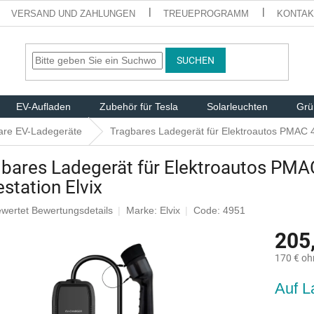
VERSAND UND ZAHLUNGEN
TREUEPROGRAMM
KONTAK
SUCHEN
EV-Aufladen
Zubehör für Tesla
Solarleuchten
Grü
are EV-Ladegeräte
Tragbares Ladegerät für Elektroautos PMAC 
bares Ladegerät für Elektroautos PMA
station Elvix
ewertet
Bewertungsdetails
Marke:
Elvix
Code: 4951
nittliche
205
tbewertung
170 € oh
Verkaufsp
Auf L
.