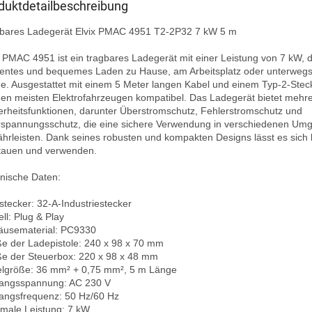
duktdetailbeschreibung
bares Ladegerät Elvix PMAC 4951 T2-2P32 7 kW 5 m

x PMAC 4951 ist ein tragbares Ladegerät mit einer Leistung von 7 kW, da
zientes und bequemes Laden zu Hause, am Arbeitsplatz oder unterwegs 
e. Ausgestattet mit einem 5 Meter langen Kabel und einem Typ-2-Stecke
den meisten Elektrofahrzeugen kompatibel. Das Ladegerät bietet mehre
erheitsfunktionen, darunter Überstromschutz, Fehlerstromschutz und 
spannungsschutz, die eine sichere Verwendung in verschiedenen Um
hrleisten. Dank seines robusten und kompakten Designs lässt es sich le
tauen und verwenden.

nische Daten:

stecker: 32-A-Industriestecker

ll: Plug & Play

usematerial: PC9330

e der Ladepistole: 240 x 98 x 70 mm

e der Steuerbox: 220 x 98 x 48 mm

lgröße: 36 mm² + 0,75 mm², 5 m Länge

angsspannung: AC 230 V

angsfrequenz: 50 Hz/60 Hz

male Leistung: 7 kW
