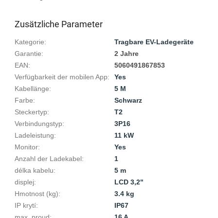
Zusätzliche Parameter
Kategorie
:
Tragbare EV-Ladegeräte
Garantie
:
2 Jahre
EAN
:
5060491867853
Verfügbarkeit der mobilen App
:
Yes
Kabellänge
:
5 M
Farbe
:
Schwarz
Steckertyp
:
T2
Verbindungstyp
:
3P16
Ladeleistung
:
11 kW
Monitor
:
Yes
Anzahl der Ladekabel
:
1
délka kabelu
:
5 m
displej
:
LCD 3,2"
Hmotnost (kg)
:
3.4 kg
IP krytí
:
IP67
max. proud
:
16 A