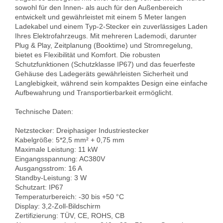
sowohl für den Innen- als auch für den Außenbereich 
entwickelt und gewährleistet mit einem 5 Meter langen 
Ladekabel und einem Typ-2-Stecker ein zuverlässiges Laden 
Ihres Elektrofahrzeugs. Mit mehreren Lademodi, darunter 
Plug & Play, Zeitplanung (Booktime) und Stromregelung, 
bietet es Flexibilität und Komfort. Die robusten 
Schutzfunktionen (Schutzklasse IP67) und das feuerfeste 
Gehäuse des Ladegeräts gewährleisten Sicherheit und 
Langlebigkeit, während sein kompaktes Design eine einfache 
Aufbewahrung und Transportierbarkeit ermöglicht.

Technische Daten:

Netzstecker: Dreiphasiger Industriestecker

Kabelgröße: 5*2,5 mm² + 0,75 mm

Maximale Leistung: 11 kW

Eingangsspannung: AC380V

Ausgangsstrom: 16 A

Standby-Leistung: 3 W

Schutzart: IP67

Temperaturbereich: -30 bis +50 °C

Display: 3,2-Zoll-Bildschirm

Zertifizierung: TÜV, CE, ROHS, CB
