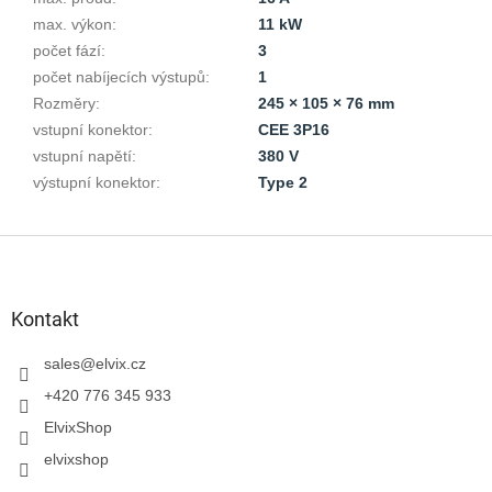
max. výkon
:
11 kW
počet fází
:
3
počet nabíjecích výstupů
:
1
Rozměry
:
245 × 105 × 76 mm
vstupní konektor
:
CEE 3P16
vstupní napětí
:
380 V
výstupní konektor
:
Type 2
F
u
ß
z
Kontakt
e
i
sales
@
elvix.cz
l
+420 776 345 933
e
ElvixShop
elvixshop