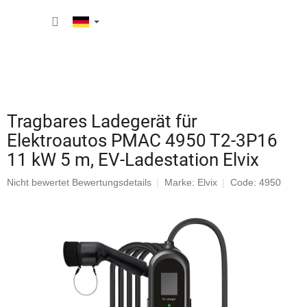
Zum
WARE
Inhalt
springen
Tragbares Ladegerät für
Elektroautos PMAC 4950 T2-3P16
11 kW 5 m, EV-Ladestation Elvix
Die
Nicht bewertet
Bewertungsdetails
Marke:
Elvix
Code: 4950
durchschnittliche
Produktbewertung
ist
0,0
von
5
Sternen.