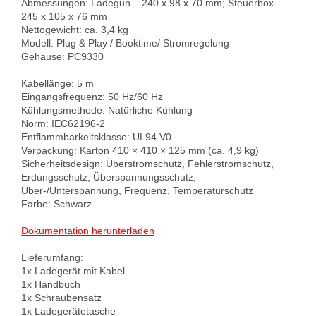
Abmessungen: Ladegun – 240 x 98 x 70 mm; Steuerbox – 
245 x 105 x 76 mm

Nettogewicht: ca. 3,4 kg

Modell: Plug & Play / Booktime/ Stromregelung

Gehäuse: PC9330

Kabellänge: 5 m

Eingangsfrequenz: 50 Hz/60 Hz

Kühlungsmethode: Natürliche Kühlung

Norm: IEC62196-2

Entflammbarkeitsklasse: UL94 V0

Verpackung: Karton 410 × 410 × 125 mm (ca. 4,9 kg)

Sicherheitsdesign: Überstromschutz, Fehlerstromschutz, 
Erdungsschutz, Überspannungsschutz, 
Über-/Unterspannung, Frequenz, Temperaturschutz

Farbe: Schwarz

Dokumentation herunterladen
Lieferumfang:

1x Ladegerät mit Kabel

1x Handbuch

1x Schraubensatz
