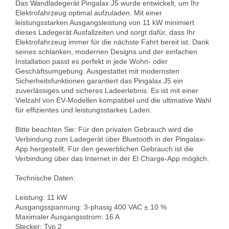
Das Wandladegerät Pingalax J5 wurde entwickelt, um Ihr 
Elektrofahrzeug optimal aufzuladen. Mit einer 
leistungsstarken Ausgangsleistung von 11 kW minimiert 
dieses Ladegerät Ausfallzeiten und sorgt dafür, dass Ihr 
Elektrofahrzeug immer für die nächste Fahrt bereit ist. Dank 
seines schlanken, modernen Designs und der einfachen 
Installation passt es perfekt in jede Wohn- oder 
Geschäftsumgebung. Ausgestattet mit modernsten 
Sicherheitsfunktionen garantiert das Pingalax J5 ein 
zuverlässiges und sicheres Ladeerlebnis. Es ist mit einer 
Vielzahl von EV-Modellen kompatibel und die ultimative Wahl 
für effizientes und leistungsstarkes Laden.
Bitte beachten Sie: Für den privaten Gebrauch wird die 
Verbindung zum Ladegerät über Bluetooth in der Pingalax-
App hergestellt. Für den gewerblichen Gebrauch ist die 
Verbindung über das Internet in der El Charge-App möglich. 

Technische Daten:

Leistung: 11 kW

Ausgangsspannung: 3-phasig 400 VAC ± 10 %

Maximaler Ausgangsstrom: 16 A

Stecker: Typ 2
