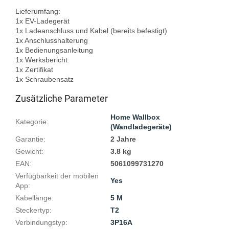
Lieferumfang:

1x EV-Ladegerät

1x Ladeanschluss und Kabel (bereits befestigt)

1x Anschlusshalterung

1x Bedienungsanleitung

1x Werksbericht

1x Zertifikat

Zusätzliche Parameter
Home Wallbox
Kategorie
:
(Wandladegeräte)
Garantie
:
2 Jahre
Gewicht
:
3.8 kg
EAN
:
5061099731270
Verfügbarkeit der mobilen
Yes
App
:
Kabellänge
:
5 M
Steckertyp
:
T2
Verbindungstyp
:
3P16A