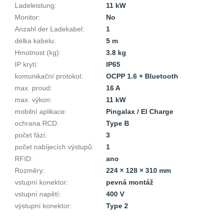
Ladeleistung
:
11 kW
Monitor
:
No
Anzahl der Ladekabel
:
1
délka kabelu
:
5 m
Hmotnost (kg)
:
3.8 kg
IP krytí
:
IP65
komunikační protokol
:
OCPP 1.6 + Bluetooth
max. proud
:
16 A
max. výkon
:
11 kW
mobilní aplikace
:
Pingalax / El Charge
ochrana RCD
:
Type B
počet fází
:
3
počet nabíjecích výstupů
:
1
RFID
:
ano
Rozměry
:
224 × 128 × 310 mm
vstupní konektor
:
pevná montáž
vstupní napětí
:
400 V
výstupní konektor
:
Type 2