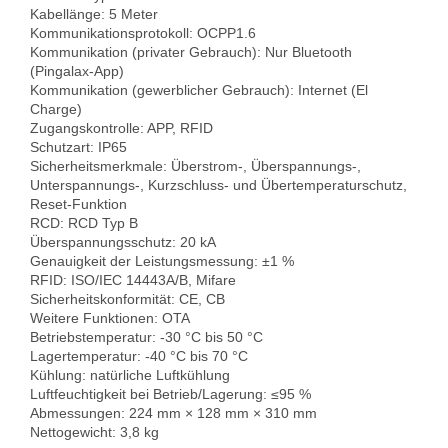
Kabellänge: 5 Meter

Kommunikationsprotokoll: OCPP1.6

Kommunikation (privater Gebrauch): Nur Bluetooth 
(Pingalax-App)
Kommunikation (gewerblicher Gebrauch): Internet (El 
Charge)

Zugangskontrolle: APP, RFID

Schutzart: IP65

Sicherheitsmerkmale: Überstrom-, Überspannungs-, 
Unterspannungs-, Kurzschluss- und Übertemperaturschutz, 
Reset-Funktion

RCD: RCD Typ B

Überspannungsschutz: 20 kA

Genauigkeit der Leistungsmessung: ±1 %

RFID: ISO/IEC 14443A/B, Mifare

Sicherheitskonformität: CE, CB

Weitere Funktionen: OTA

Betriebstemperatur: -30 °C bis 50 °C

Lagertemperatur: -40 °C bis 70 °C

Kühlung: natürliche Luftkühlung

Luftfeuchtigkeit bei Betrieb/Lagerung: ≤95 %

Abmessungen: 224 mm × 128 mm × 310 mm

Nettogewicht: 3,8 kg
