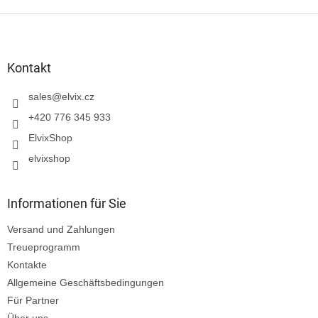
F
u
ß
z
Kontakt
e
i
sales
@
elvix.cz
l
+420 776 345 933
e
ElvixShop
elvixshop
Informationen für Sie
Versand und Zahlungen
Treueprogramm
Kontakte
Allgemeine Geschäftsbedingungen
Für Partner
Über uns