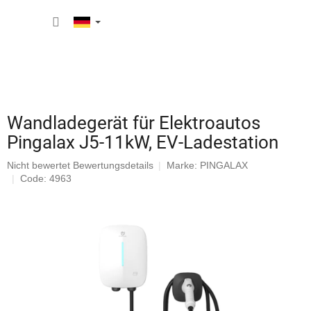
Zum
WARE
Inhalt
springen
Wandladegerät für Elektroautos
Pingalax J5-11kW, EV-Ladestation
Die
Nicht bewertet
Bewertungsdetails
Marke:
PINGALAX
durchschnittliche
Code: 4963
Produktbewertung
ist
0,0
von
5
Sternen.