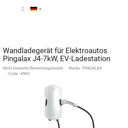
Zum
WARE
Inhalt
springen
Wandladegerät für Elektroautos
Pingalax J4-7kW, EV-Ladestation
Die
Nicht bewertet
Bewertungsdetails
Marke:
PINGALAX
durchschnittliche
Code: 4960
Produktbewertung
ist
0,0
von
5
Sternen.