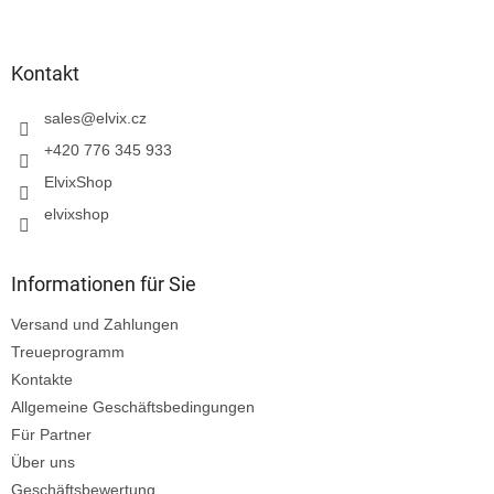
u
ß
z
Kontakt
e
i
sales
@
elvix.cz
l
+420 776 345 933
e
ElvixShop
elvixshop
Informationen für Sie
Versand und Zahlungen
Treueprogramm
Kontakte
Allgemeine Geschäftsbedingungen
Für Partner
Über uns
Geschäftsbewertung