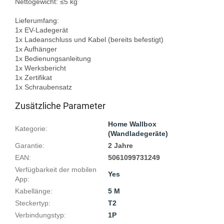
Nettogewicht: ≤5 kg

Lieferumfang:

1x EV-Ladegerät

1x Ladeanschluss und Kabel (bereits befestigt)

1x Aufhänger

1x Bedienungsanleitung

1x Werksbericht

1x Zertifikat

Zusätzliche Parameter
Home Wallbox
Kategorie
:
(Wandladegeräte)
Garantie
:
2 Jahre
EAN
:
5061099731249
Verfügbarkeit der mobilen
Yes
App
:
Kabellänge
:
5 M
Steckertyp
:
T2
Verbindungstyp
:
1P