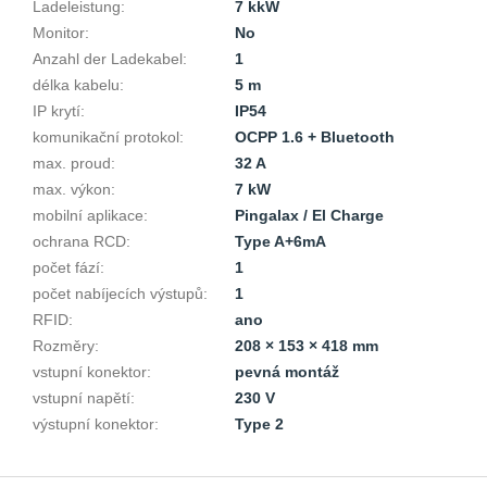
Ladeleistung
:
7 kkW
Monitor
:
No
Anzahl der Ladekabel
:
1
délka kabelu
:
5 m
IP krytí
:
IP54
komunikační protokol
:
OCPP 1.6 + Bluetooth
max. proud
:
32 A
max. výkon
:
7 kW
mobilní aplikace
:
Pingalax / El Charge
ochrana RCD
:
Type A+6mA
počet fází
:
1
počet nabíjecích výstupů
:
1
RFID
:
ano
Rozměry
:
208 × 153 × 418 mm
vstupní konektor
:
pevná montáž
vstupní napětí
:
230 V
výstupní konektor
:
Type 2
F