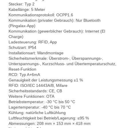
Stecker: Typ 2

Kabellänge: 5 Meter

Kommunikationsprotokoll: OCPP1.6

Kommunikation (privater Gebrauch): Nur Bluetooth 
(Pingalax-App)
Kommunikation (gewerblicher Gebrauch): Internet (El 
Charge)

Ladesteuerung: RFID, App

Schutzart: IP54

Installationsart: Wandmontage

Sicherheitsmerkmale: Überstrom-, Überspannungs-, 
Unterspannungs-, Kurzschluss- und Übertemperaturschutz, 
Reset-Funktion

RCD: Typ A+6mA

Genauigkeit der Leistungsmessung ±1 %

RFID: ISO/IEC 14443A/B, Mifare

Sicherheitsstandards: CE, CB

Weitere Funktionen: OTA

Betriebstemperatur: -30 °C bis 50 °C

Lagertemperatur: -40 °C bis 70 °C

Kühlung: natürliche Luftkühlung

Luftfeuchtigkeit bei Betrieb/Lagerung: ≤95 %

Abmessungen: 208 mm × 153 mm × 418 mm
