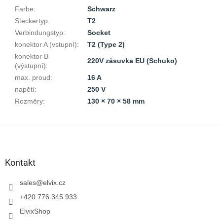
Farbe
:
Schwarz
Steckertyp
:
T2
Verbindungstyp
:
Socket
konektor A (vstupní)
:
T2 (Type 2)
konektor B
220V zásuvka EU (Schuko)
(výstupní)
:
max. proud
:
16 A
napětí
:
250 V
Rozměry
:
130 × 70 × 58 mm
F
u
ß
z
Kontakt
e
i
sales
@
elvix.cz
l
+420 776 345 933
e
ElvixShop