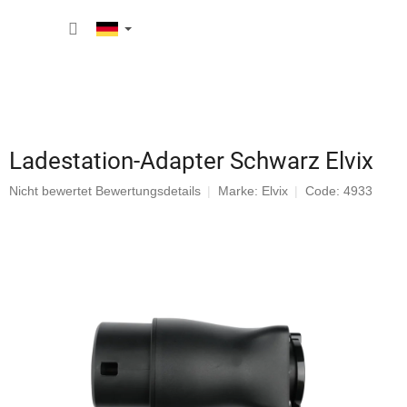
Zum
WARE
Inhalt
springen
Ladestation-Adapter Schwarz Elvix
Die
Nicht bewertet
Bewertungsdetails
Marke:
Elvix
Code: 4933
durchschnittliche
Produktbewertung
ist
0,0
von
5
Sternen.