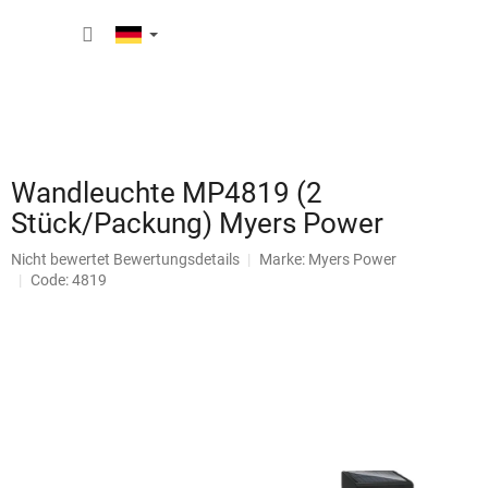
Zum
WARE
Inhalt
springen
Wandleuchte MP4819 (2
Stück/Packung) Myers Power
Die
Nicht bewertet
Bewertungsdetails
Marke:
Myers Power
durchschnittliche
Code: 4819
Produktbewertung
ist
0,0
von
5
Sternen.