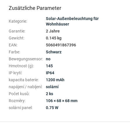
Zusätzliche Parameter
Solar-Außenbeleuchtung für
Kategorie
:
Wohnhäuser
Garantie
:
2 Jahre
Gewicht
:
0.145 kg
EAN
:
5060491867396
Farbe
:
Schwarz
Bewegungssensor
:
no
Hmotnost (g)
:
145
IP krytí
:
IP64
kapacita baterie
:
1200 mAh
napájení / nabíjení
:
solární
Počet kusů
:
2 ks
Rozměry
:
106 × 68 × 68 mm
solární panel
:
0.75 W
F