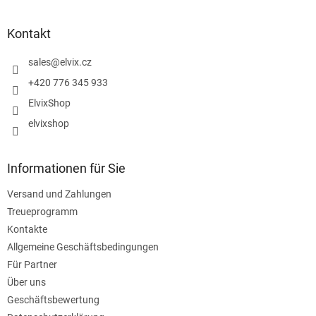
u
ß
z
Kontakt
e
i
sales
@
elvix.cz
l
+420 776 345 933
e
ElvixShop
elvixshop
Informationen für Sie
Versand und Zahlungen
Treueprogramm
Kontakte
Allgemeine Geschäftsbedingungen
Für Partner
Über uns
Geschäftsbewertung