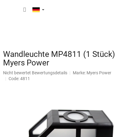
Zum
WARE
Inhalt
springen
Wandleuchte MP4811 (1 Stück)
Myers Power
Die
Nicht bewertet
Bewertungsdetails
Marke:
Myers Power
durchschnittliche
Code: 4811
Produktbewertung
ist
0,0
von
5
Sternen.