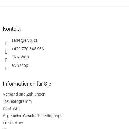
F
u
ß
z
Kontakt
e
i
sales
@
elvix.cz
l
+420 776 345 933
e
ElvixShop
elvixshop
Informationen für Sie
Versand und Zahlungen
Treueprogramm
Kontakte
Allgemeine Geschäftsbedingungen
Für Partner