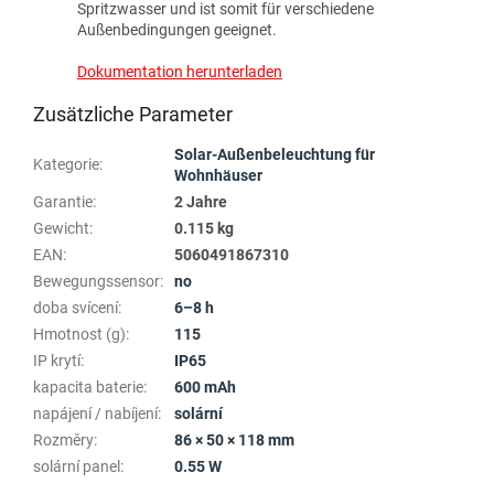
Spritzwasser und ist somit für verschiedene
Außenbedingungen geeignet.
Dokumentation herunterladen
Zusätzliche Parameter
Solar-Außenbeleuchtung für
Kategorie
:
Wohnhäuser
Garantie
:
2 Jahre
Gewicht
:
0.115 kg
EAN
:
5060491867310
Bewegungssensor
:
no
doba svícení
:
6–8 h
Hmotnost (g)
:
115
IP krytí
:
IP65
kapacita baterie
:
600 mAh
napájení / nabíjení
:
solární
Rozměry
:
86 × 50 × 118 mm
solární panel
:
0.55 W