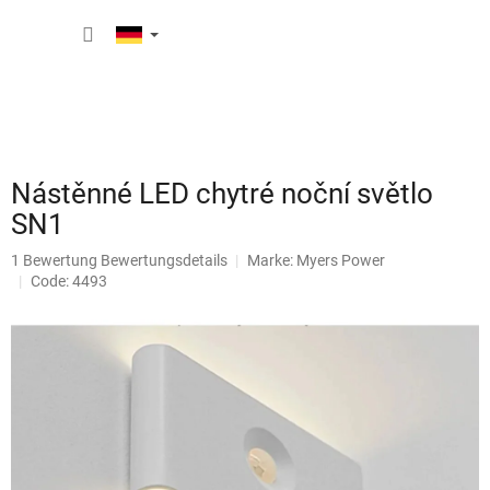
Zum
WARE
Inhalt
springen
Nástěnné LED chytré noční světlo
SN1
Die
1 Bewertung
Bewertungsdetails
Marke:
Myers Power
durchschnittliche
Code: 4493
Produktbewertung
ist
5,0
von
5
Sternen.