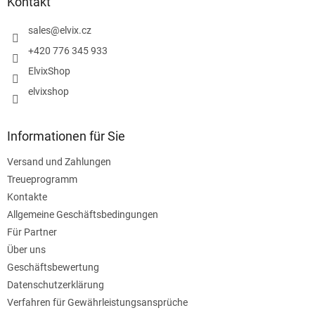
z
Kontakt
e
i
sales
@
elvix.cz
l
+420 776 345 933
e
ElvixShop
elvixshop
Informationen für Sie
Versand und Zahlungen
Treueprogramm
Kontakte
Allgemeine Geschäftsbedingungen
Für Partner
Über uns
Geschäftsbewertung
Datenschutzerklärung
Verfahren für Gewährleistungsansprüche