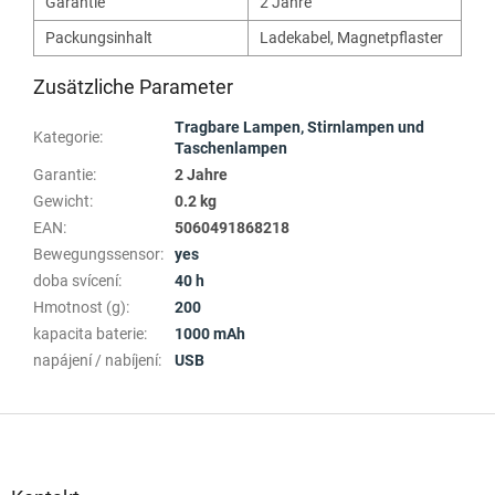
Garantie
2 Jahre
Packungsinhalt
Ladekabel
,
Magnetpflaster
Zusätzliche Parameter
Tragbare Lampen, Stirnlampen und
Kategorie
:
Taschenlampen
Garantie
:
2 Jahre
Gewicht
:
0.2 kg
EAN
:
5060491868218
Bewegungssensor
:
yes
doba svícení
:
40 h
Hmotnost (g)
:
200
kapacita baterie
:
1000 mAh
napájení / nabíjení
:
USB
F
u
ß